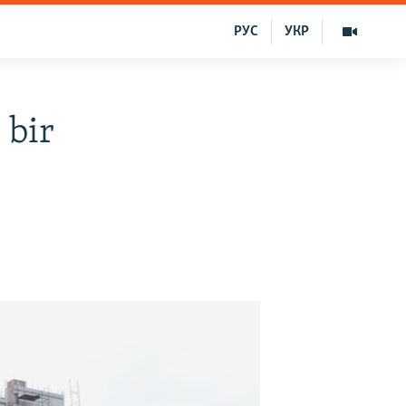
РУС
УКР
 bir