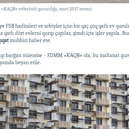
«KAQB» evleriniñ qurucılığı, mart 2017 senesi
e FSB hadimleri ve arbiyler içün bir qaç çoq qatlı ev quru
 qatlı dört evlerni qurıp çıqtılar, şimdi içte işler yapıla. B
ıqat
muhbiri haber ete.
alıp barğan müessise – FDMM «KAQB» ola, bu malümat qur
yazıda beyan etile.