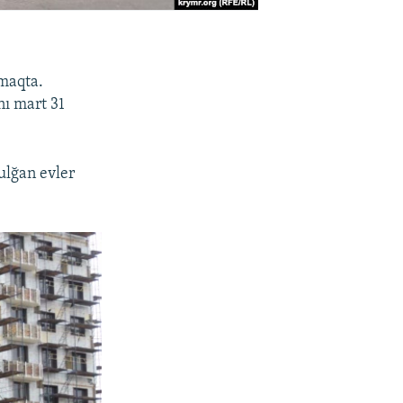
lmaqta.
unı mart 31
ulğan evler