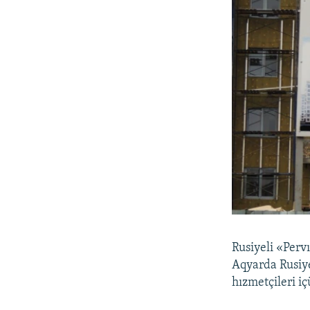
Rusiyeli «Perv
Aqyarda Rusiye
hızmetçileri i