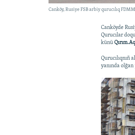
Canköy, Rusiye FSB arbiy qurucılıq FDMM 
Canköyde Rusiy
Qurucılar doquz
künü
Qırım.Aq
Qurucılıqnıñ 
yanında olğan 