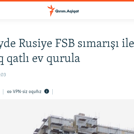
de Rusiye FSB sımarışı ile
q qatlı ev qurula
4:03
VPN-siz oquñız