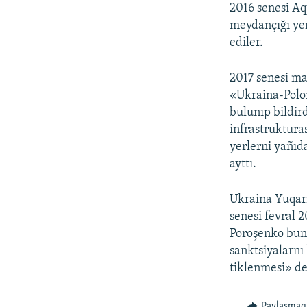
2016 senesi Aq
meydançığı yer
ediler.
2017 senesi ma
«Ukraina-Polon
bulunıp bildird
infrastrukturas
yerlerni yañıd
ayttı.
Ukraina Yuqarı
senesi fevral 2
Poroşenko bunı
sanktsiyalarnı 
tiklenmesi» de
Paylaşmaq