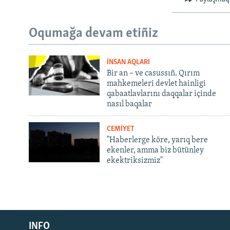
Oqumağa devam etiñiz
İNSAN AQLARI
Bir an – ve casussıñ. Qırım
mahkemeleri devlet hainligi
qabaatlavlarını daqqalar içinde
nasıl baqalar
CEMİYET
"Haberlerge köre, yarıq bere
ekenler, amma biz bütünley
ekektriksizmiz"
Русский
INFO
Українською