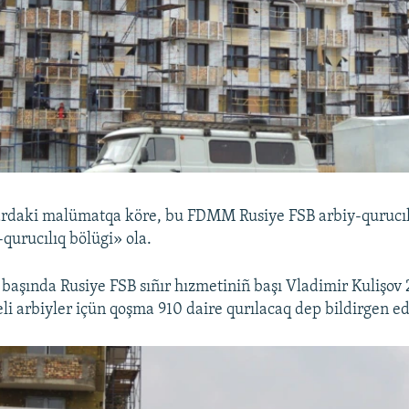
rdaki malümatqa köre, bu FDMM Rusiye FSB arbiy-qurucılı
qurucılıq bölügi» ola.
 başında Rusiye FSB sıñır hızmetiniñ başı Vladimir Kulişov 
li arbiyler içün qoşma 910 daire qurılacaq dep bildirgen ed