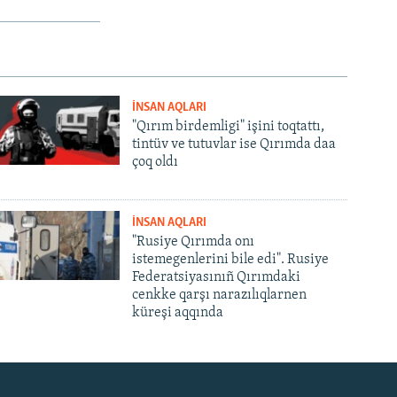
İNSAN AQLARI
"Qırım birdemligi" işini toqtattı,
tintüv ve tutuvlar ise Qırımda daa
çoq oldı
İNSAN AQLARI
"Rusiye Qırımda onı
istemegenlerini bile edi". Rusiye
Federatsiyasınıñ Qırımdaki
cenkke qarşı narazılıqlarnen
küreşi aqqında