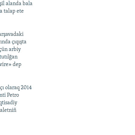
şil alanda bala
a talap ete
arşavadaki
nda çıqışta
içün arbiy
tutılğan
evire» dep
çı olaraq 2014
nti Petro
qtisadiy
daletniñ