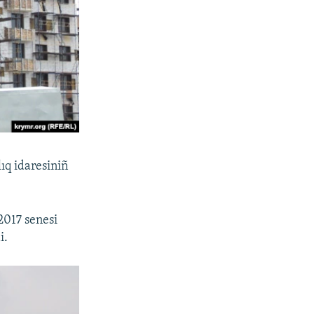
q idaresiniñ
2017 senesi
i.