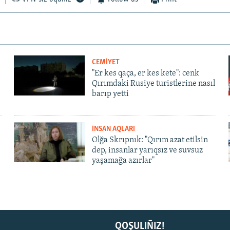
CEMİYET
"Er kes qaça, er kes kete": cenk
Qırımdaki Rusiye turistlerine nasıl
barıp yetti
İNSAN AQLARI
Olğa Skrıpnık: "Qırım azat etilsin
dep, insanlar yarıqsız ve suvsuz
yaşamağa azırlar"
QOŞULIÑIZ!