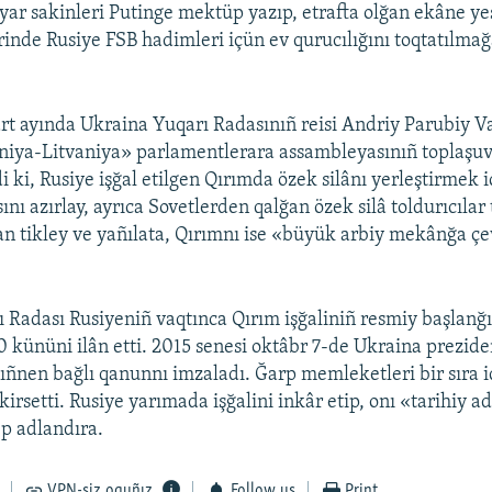
yar sakinleri Putinge mektüp yazıp, etrafta olğan ekâne ye
inde Rusiye FSB hadimleri içün ev qurucılığını toqtatılmağ
rt ayında Ukraina Yuqarı Radasınıñ reisi Andriy Parubiy V
iya-Litvaniya» parlamentlerara assambleyasınıñ toplaşuvı
i ki, Rusiye işğal etilgen Qırımda özek silânı yerleştirmek 
ını azırlay, ayrıca Sovetlerden qalğan özek silâ toldurıcılar 
an tikley ve yañılata, Qırımnı ise «büyük arbiy mekânğa ç
 Radası Rusiyeniñ vaqtınca Qırım işğaliniñ resmiy başlanğı
0 kününi ilân etti. 2015 senesi oktâbr 7-de Ukraina prezide
ñnen bağlı qanunnı imzaladı. Ğarp memleketleri bir sıra i
kirsetti. Rusiye yarımada işğalini inkâr etip, onı «tarihiy a
p adlandıra.
VPN-siz oquñız
Follow us
Print