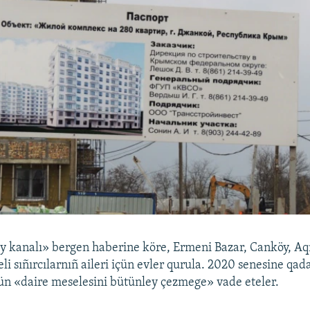
ıy kanalı» bergen haberine köre, Ermeni Bazar, Canköy, Aq
li sıñırcılarnıñ aileri içün evler qurula. 2020 senesine qad
çün «daire meselesini bütünley çezmege» vade eteler.