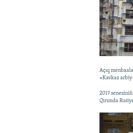
Açıq menbaala
«Kavkaz arbiy-
2017 senesiniñ
Qırımda Rusiye