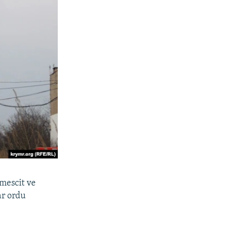
mescit ve
ar ordu