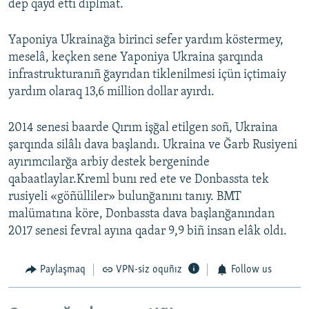
dep qayd etti diplmat.
Yaponiya Ukrainağa birinci sefer yardım köstermey,
meselâ, keçken sene Yaponiya Ukraina şarqında
infrastrukturanıñ ğayrıdan tiklenilmesi içün içtimaiy
yardım olaraq 13,6 million dollar ayırdı.
2014 senesi baarde Qırım işğal etilgen soñ, Ukraina
şarqında silâlı dava başlandı. Ukraina ve Ğarb Rusiyeni
ayırımcılarğa arbiy destek bergeninde
qabaatlaylar.Kreml bunı red ete ve Donbassta tek
rusiyeli «göñülliler» bulunğanını tanıy. BMT
malümatına köre, Donbassta dava başlanğanından
2017 senesi fevral ayına qadar 9,9 biñ insan elâk oldı.
Paylaşmaq
VPN-siz oquñız
Follow us