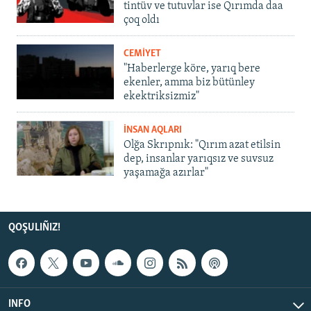
tintüv ve tutuvlar ise Qırımda daa
çoq oldı
CEMİYET
"Haberlerge köre, yarıq bere
ekenler, amma biz bütünley
ekektriksizmiz"
İNSAN AQLARI
Olğa Skrıpnık: "Qırım azat etilsin
dep, insanlar yarıqsız ve suvsuz
yaşamağa azırlar"
QOŞULIÑIZ!
INFO