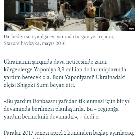
Русский
Українською
Darbeden soñ yıqılğa evi yanında turğan yerli qadın,
QOŞULIÑIZ!
Staromihaylovka, mayıs 2016
Ukrainanıñ şarqında dava neticesinde zarar
RFE/RS bütün saytları
körgenlerge Yaponiya 3,9 million dollar miqdarında
yardım berecek ola. Bunı Yaponiyanıñ Ukrainadaki
elçisi Shigeki Sumi beyan etti.
«Bu yardım Donbassnı yañıdan tiklenmesi içün bir yıl
devamında berilmesi planlaştırıla. Bu – regionğa
yardım bermekniñ devamıdır», – dedi o.
Paralar 2017 senesi aprel 1 kününden başlap ayırılacaq,