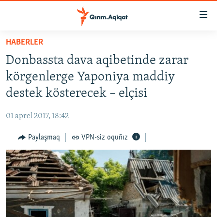
Link
açıqlığı
Esas
HABERLER
mündericege
HABERLER
Donbassta dava aqibetinde zarar
qaytmaq
SİYASET
Baş
körgenlerge Yaponiya maddiy
İQTİSADİYAT
navigatsiyağa
destek kösterecek – elçisi
qaytmaq
CEMİYET
Qıdıruvğa
01 aprel 2017, 18:42
MEDENİYET
qaytmaq
Paylaşmaq
VPN-siz oquñız
İNSAN AQLARI
VİDEO
SÜRET
BLOGLAR
FİKİR