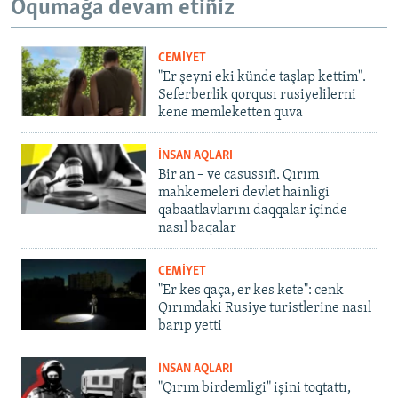
Oqumağa devam etiñiz
CEMİYET
"Er şeyni eki künde taşlap kettim".
Seferberlik qorqusı rusiyelilerni
kene memleketten quva
İNSAN AQLARI
Bir an – ve casussıñ. Qırım
mahkemeleri devlet hainligi
qabaatlavlarını daqqalar içinde
nasıl baqalar
CEMİYET
"Er kes qaça, er kes kete": cenk
Qırımdaki Rusiye turistlerine nasıl
barıp yetti
İNSAN AQLARI
"Qırım birdemligi" işini toqtattı,