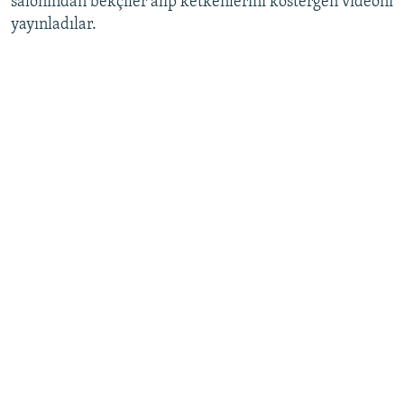
salonından bekçiler alıp ketkenlerini köstergen videonı
yayınladılar.