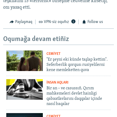
teşkilâtını 15 «terrorist» birleşme cedveline kirsetip,
onı yasaq etti.
Paylaşmaq
VPN-siz oquñız
Follow us
Oqumağa devam etiñiz
CEMİYET
"Er şeyni eki künde taşlap kettim".
Seferberlik qorqusı rusiyelilerni
kene memleketten quva
İNSAN AQLARI
Bir an – ve casussıñ. Qırım
mahkemeleri devlet hainligi
qabaatlavlarını daqqalar içinde
nasıl baqalar
CEMİYET