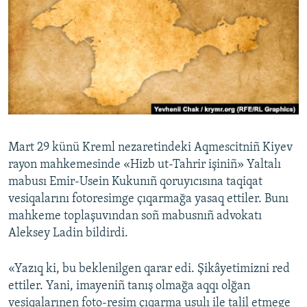
Русский
Українською
QOŞULIÑIZ!
Mart 29 künü Kreml nezaretindeki Aqmescitniñ Kiyev
RFE/RS bütün saytları
rayon mahkemesinde «Hizb ut-Tahrir işiniñ» Yaltalı
mabusı Emir-Usein Kukunıñ qoruyıcısına taqiqat
vesiqalarını fotoresimge çıqarmağa yasaq ettiler. Bunı
mahkeme toplaşuvından soñ mabusnıñ advokatı
Aleksey Ladin bildirdi.
«Yazıq ki, bu beklenilgen qarar edi. Şikâyetimizni red
ettiler. Yani, imayeniñ tanış olmağa aqqı olğan
vesiqalarınen foto-resim çıqarma usulı ile talil etmege