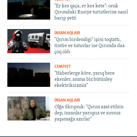
"Er kes qaça, er kes kete": cenk
Qırımdaki Rusiye turistlerine nasıl
barıp yetti
İNSAN AQLARI
"Qırım birdemligi" işini toqtattı,
tintüv ve tutuvlar ise Qırımda daa
çoq oldı
CEMİYET
"Haberlerge köre, yarıq bere
ekenler, amma biz bütünley
ekektriksizmiz"
İNSAN AQLARI
Olğa Skrıpnık: "Qırım azat etilsin
dep, insanlar yarıqsız ve suvsuz
yaşamağa azırlar"