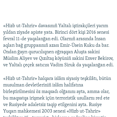
«Hizb ut-Tahrir» davasınıñ Yaltalı iştirakçileri yarım
yıldan ziyade apiste yata. Birinci dört kişi 2016 senesi
fevral 11-de yaqalanğan edi. Olarnıñ arasında İnsan
aqları bağ gruppasınıñ azası Emir-Üsein Kuku da bar.
Ondan ğayrı qurucılıqnen oğraşqan Aluşta sakini
Müslim Aliyev ve Qızıltaş köyüniñ sakini Enver Bekirov,
ve Yaltalı çeçek satıcısı Vadim Siruk da yaqalanğan edi.
«Hizb ut-Tahrir» halqara islâm siyasiy teşkilâtı, bütün
musulman devletleriniñ islâm halifatına
birleştirilmesini öz maqsadı olğanını ayta, amma olar,
bu maqsatqa irişmek içün terroristik usullarnı red ete
ve Rusiyede adaletsiz taqip etilgenini ayta. Rusiye
Yuqarı mahkemesi 2003 senesi «Hizb ut-Tahrir»