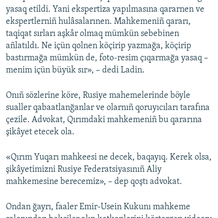
yasaq etildi. Yani ekspertiza yapılmasına qararnen ve
ekspertlerniñ hulâsalarınen. Mahkemeniñ qararı,
taqiqat sırları aşkâr olmaq mümkün sebebinen
añlatıldı. Ne içün qolnen köçirip yazmağa, köçirip
bastırmağa mümkün de, foto-resim çıqarmağa yasaq –
menim içün büyük sır», – dedi Ladin.
Onıñ sözlerine köre, Rusiye mahemelerinde böyle
sualler qabaatlanğanlar ve olarnıñ qoruyıcıları tarafına
çezile. Advokat, Qırımdaki mahkemeniñ bu qararına
şikâyet etecek ola.
«Qırım Yuqarı mahkeesi ne decek, baqayıq. Kerek olsa,
şikâyetimizni Rusiye Federatsiyasınıñ Aliy
mahkemesine berecemiz», – dep qoştı advokat.
Ondan ğayrı, faaler Emir-Usein Kukunı mahkeme