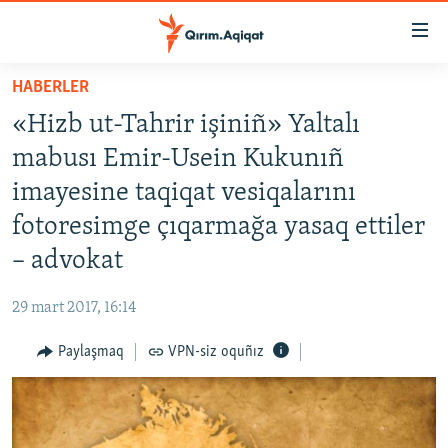
Link
açıqlığı
Esas
HABERLER
mündericege
HABERLER
«Hizb ut-Tahrir işiniñ» Yaltalı
qaytmaq
SİYASET
Baş
mabusı Emir-Usein Kukunıñ
İQTİSADİYAT
navigatsiyağa
imayesine taqiqat vesiqalarını
qaytmaq
CEMİYET
fotoresimge çıqarmağa yasaq ettiler
Qıdıruvğa
MEDENİYET
qaytmaq
– advokat
İNSAN AQLARI
29 mart 2017, 16:14
VİDEO
Paylaşmaq
VPN-siz oquñız
SÜRET
BLOGLAR
FİKİR