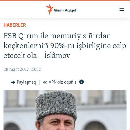
Link
açıqlığı
Esas
HABERLER
mündericege
HABERLER
FSB Qırım ile memuriy sıñırdan
qaytmaq
SİYASET
Baş
keçkenlerniñ 90%-nı işbirligine celp
İQTİSADİYAT
navigatsiyağa
etecek ola – İslâmov
qaytmaq
CEMİYET
Qıdıruvğa
28 mart 2017, 23:30
MEDENİYET
qaytmaq
Paylaşmaq
VPN-siz oquñız
İNSAN AQLARI
VİDEO
SÜRET
BLOGLAR
FİKİR