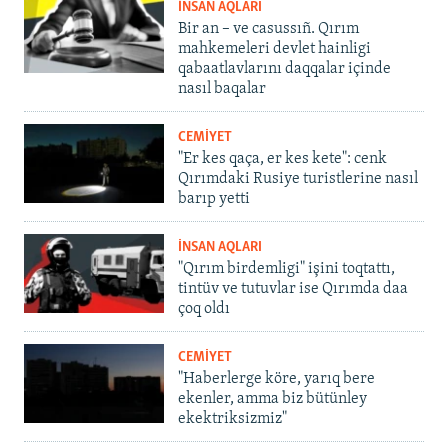
İNSAN AQLARI
Bir an – ve casussıñ. Qırım
mahkemeleri devlet hainligi
qabaatlavlarını daqqalar içinde
nasıl baqalar
CEMİYET
"Er kes qaça, er kes kete": cenk
Qırımdaki Rusiye turistlerine nasıl
barıp yetti
İNSAN AQLARI
"Qırım birdemligi" işini toqtattı,
tintüv ve tutuvlar ise Qırımda daa
çoq oldı
CEMİYET
"Haberlerge köre, yarıq bere
ekenler, amma biz bütünley
ekektriksizmiz"