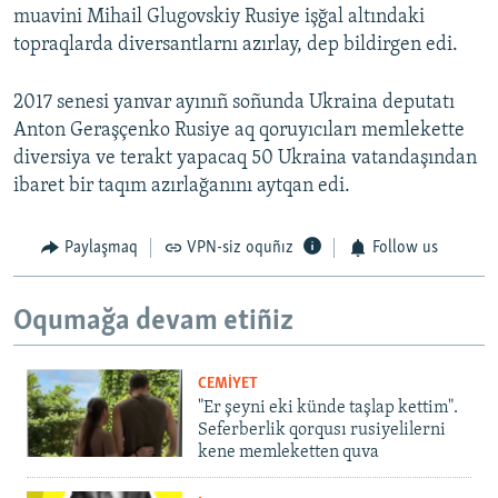
muavini Mihail Glugovskiy Rusiye işğal altındaki
topraqlarda diversantlarnı azırlay, dep bildirgen edi.
2017 senesi yanvar ayınıñ soñunda Ukraina deputatı
Anton Geraşçenko Rusiye aq qoruyıcıları memlekette
diversiya ve terakt yapacaq 50 Ukraina vatandaşından
ibaret bir taqım azırlağanını aytqan edi.
Paylaşmaq
VPN-siz oquñız
Follow us
Oqumağa devam etiñiz
CEMİYET
"Er şeyni eki künde taşlap kettim".
Seferberlik qorqusı rusiyelilerni
kene memleketten quva