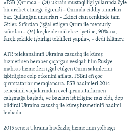
«FSB (Qırımda –
QA
) ukrain mustaqilligi yıllarında öyle
bir areket etmege ögrendi – Qırımda ciddiy tamırları
bar. Qullanğan unsurları – Ekinci cian cenkinde tam
Gitler. Sıñırdan (işğal etilgen Qırım ile memuriy
sıñırdan –
QA
) keçkenlerniñ ekseriyetine, 90%-na,
farqlı şekilde işbirligi teklifleri yapıla», – dedi İslâmov.
ATR telekanalınıñ Ukraina casuslıq ile küreş
hızmetinen beraber çıqarğan vesiqalı film Rusiye
mahsus hızmetleri işğal etilgen Qırım sakinlerini
işbirligine celp etkenini añlata. FSBni eñ çoq
qırımtatarlar meraqlandıra. FSB hadimleri 2014
senesiniñ vaqialarından evel qırımtatarlarnen
çalışmağa başladı, ve bazıları işbirligine razı oldı, dep
bildirdi Ukraina casuslıq ile küreş hızmetiniñ hadimi
levhada.
2015 senesi Ukraina havfsızlıq hızmetiniñ yolbaşçı