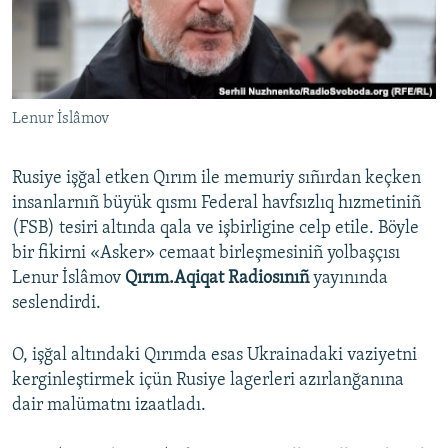
Русский
Українською
Lenur İslâmov
QOŞULIÑIZ!
Rusiye işğal etken Qırım ile memuriy sıñırdan keçken
insanlarnıñ büyük qısmı Federal havfsızlıq hızmetiniñ
RFE/RS bütün saytları
(FSB) tesiri altında qala ve işbirligine celp etile. Böyle
bir fikirni «Asker» cemaat birleşmesiniñ yolbaşçısı
Lenur İslâmov
Qırım.Aqiqat Radiosınıñ
yayınında
seslendirdi.
O, işğal altındaki Qırımda esas Ukrainadaki vaziyetni
kerginleştirmek içün Rusiye lagerleri azırlanğanına
dair malümatnı izaatladı.