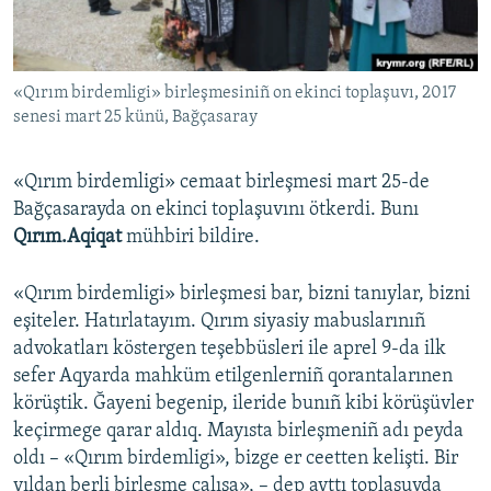
Русский
Українською
«Qırım birdemligi» birleşmesiniñ on ekinci toplaşuvı, 2017
senesi mart 25 künü, Bağçasaray
QOŞULIÑIZ!
«Qırım birdemligi» cemaat birleşmesi mart 25-de
Bağçasarayda on ekinci toplaşuvını ötkerdi. Bunı
Qırım.Aqiqat
mühbiri bildire.
RFE/RS bütün saytları
«Qırım birdemligi» birleşmesi bar, bizni tanıylar, bizni
eşiteler. Hatırlatayım. Qırım siyasiy mabuslarınıñ
advokatları köstergen teşebbüsleri ile aprel 9-da ilk
sefer Aqyarda mahküm etilgenlerniñ qorantalarınen
körüştik. Ğayeni begenip, ileride bunıñ kibi körüşüvler
keçirmege qarar aldıq. Mayısta birleşmeniñ adı peyda
oldı – «Qırım birdemligi», bizge er ceetten kelişti. Bir
yıldan berli birleşme çalışa», – dep ayttı toplaşuvda