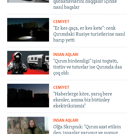
qabaatlavlarını daqqalar içinde
nasıl baqalar
CEMİYET
"Er kes qaça, er kes kete": cenk
Qırımdaki Rusiye turistlerine nasıl
barıp yetti
İNSAN AQLARI
"Qırım birdemligi" işini toqtattı,
tintüv ve tutuvlar ise Qırımda daa
çoq oldı
CEMİYET
"Haberlerge köre, yarıq bere
ekenler, amma biz bütünley
ekektriksizmiz"
İNSAN AQLARI
Olğa Skrıpnık: "Qırım azat etilsin
dep, insanlar yarıqsız ve suvsuz