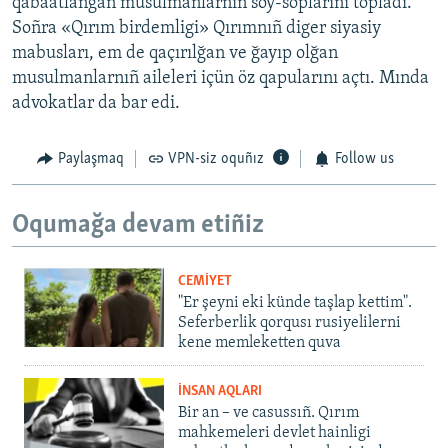
qabaatlanğan musulmanlarnıñ soy-soplarını topladı.
Soñra «Qırım birdemligi» Qırımnıñ diger siyasiy
mabusları, em de qaçırılğan ve ğayıp olğan
musulmanlarnıñ aileleri içün öz qapularını açtı. Mında
advokatlar da bar edi.
Paylaşmaq
VPN-siz oquñız
Follow us
Oqumağa devam etiñiz
CEMİYET
"Er şeyni eki künde taşlap kettim".
Seferberlik qorqusı rusiyelilerni
kene memleketten quva
İNSAN AQLARI
Bir an – ve casussıñ. Qırım
mahkemeleri devlet hainligi