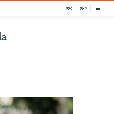
РУС
УКР
da