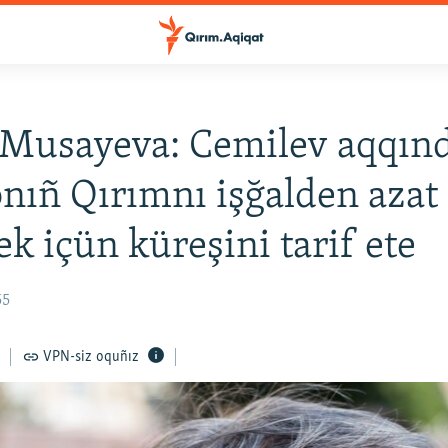
 Musayeva: Cemilev aqqın
onıñ Qırımnı işğalden azat
ek içün küreşini tarif ete
55
VPN-siz oquñız