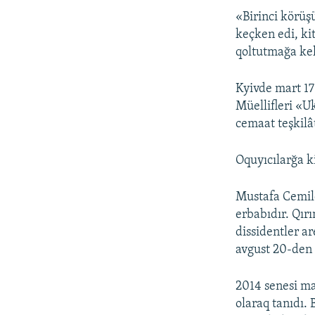
«Birinci körüş
keçken edi, ki
qoltutmağa kelg
Kyivde mart 17
Müellifleri «
cemaat teşkilât
Oquyıcılarğa k
Mustafa Cemile
erbabıdır. Qırı
dissidentler ar
avgust 20-den 
2014 senesi ma
olaraq tanıdı.