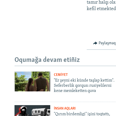
tamır halqı ola
kefil etmekted
Paylaşmaq
Oqumağa devam etiñiz
CEMİYET
"Er şeyni eki künde taşlap kettim".
Seferberlik qorqusı rusiyelilerni
kene memleketten quva
İNSAN AQLARI
"Qırım birdemligi" işini toqtattı,