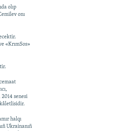
nda olıp
Cemilev onı
cektir.
 ve «KrımSos»
ir.
 cemaat
ıcı,
, 2014 senesi
âletlisidir.
amır halqı
ınıñ Ukrainanıñ