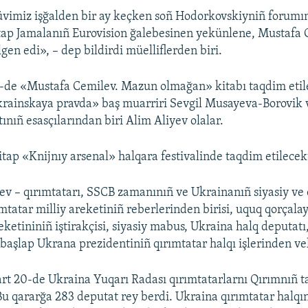
üvimiz işğalden bir ay keçken soñ Hodorkovskiyniñ forumı
tap Jamalanıñ Eurovision ğalebesinen yekünlene, Mustafa 
en edi», – dep bildirdi müelliflerden biri.
-de «Mustafa Cemilev. Mazun olmağan» kitabı taqdim etile
Ukrainskaya pravda» baş muarriri Sevgil Musayeva-Borovik
ınıñ esasçılarından biri Alim Aliyev olalar.
itap «Knijnıy arsenal» halqara festivalinde taqdim etilecekt
v – qırımtatarı, SSCB zamanınıñ ve Ukrainanıñ siyasiy ve
mtatar milliy areketiniñ reberlerinden birisi, uquq qorçalay
eketininiñ iştirakçisi, siyasiy mabus, Ukraina halq deputatı
başlap Ukrana prezidentiniñ qırımtatar halqı işlerinden vek
rt 20-de Ukraina Yuqarı Radası qırımtatarlarnı Qırımnıñ t
 Bu qararğa 283 deputat rey berdi. Ukraina qırımtatar halq