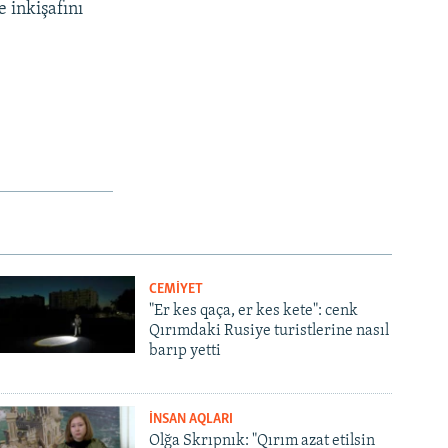
e inkişafını
CEMİYET
"Er kes qaça, er kes kete": cenk
Qırımdaki Rusiye turistlerine nasıl
barıp yetti
İNSAN AQLARI
Olğa Skrıpnık: "Qırım azat etilsin