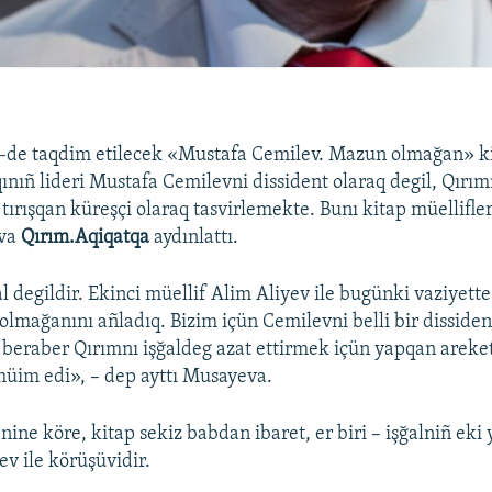
7-de taqdim etilecek «Mustafa Cemilev. Mazun olmağan» k
qınıñ lideri Mustafa Cemilevni dissident olaraq degil, Qırım
tırışqan küreşçi olaraq tasvirlemekte. Bunı kitap müellifle
eva
Qırım.Aqiqatqa
aydınlattı.
l degildir. Ekinci müellif Alim Aliyev ile bugünki vaziyette
lmağanını añladıq. Bizim içün Cemilevni belli bir dissiden
eraber Qırımnı işğaldeg azat ettirmek içün yapqan areket
üim edi», – dep ayttı Musayeva.
nine köre, kitap sekiz babdan ibaret, er biri – işğalniñ eki
v ile körüşüvidir.