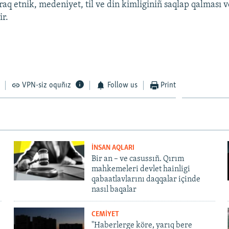
raq etnik, medeniyet, til ve din kimliginiñ saqlap qalması v
ir.
VPN-siz oquñız
Follow us
Print
İNSAN AQLARI
Bir an – ve casussıñ. Qırım
mahkemeleri devlet hainligi
qabaatlavlarını daqqalar içinde
nasıl baqalar
CEMİYET
"Haberlerge köre, yarıq bere