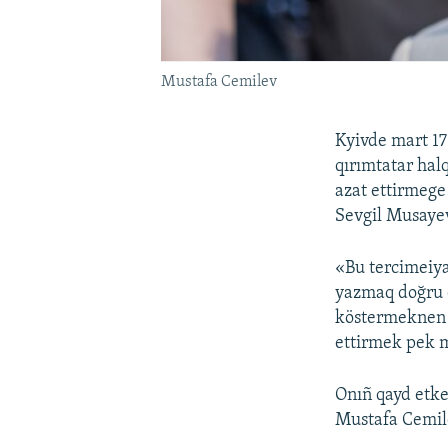
Mustafa Cemilev
Kyivde mart 1
qırımtatar hal
azat ettirmege 
Sevgil Musay
«Bu tercimeiya
yazmaq doğru o
köstermeknen b
ettirmek pek m
Onıñ qayd etke
Mustafa Cemile