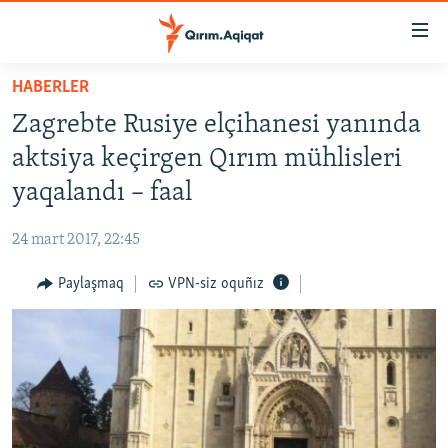
Link
açıqlığı
Esas
HABERLER
mündericege
HABERLER
Zagrebte Rusiye elçihanesi yanında
qaytmaq
SİYASET
Baş
aktsiya keçirgen Qırım mühlisleri
İQTİSADİYAT
navigatsiyağa
yaqalandı – faal
qaytmaq
CEMİYET
Qıdıruvğa
24 mart 2017, 22:45
MEDENİYET
qaytmaq
Paylaşmaq
VPN-siz oquñız
İNSAN AQLARI
VİDEO
SÜRET
BLOGLAR
FİKİR