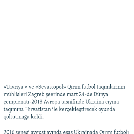
«Tavriya » ve «Sevastopol» Qırım futbol taqımlarınıñ
mühlisleri Zagreb şeerinde mart 24-de Dünya
çempionatı-2018 Avropa tasnifinde Ukraina cıyma
taqımına Hırvatistan ile kerçekleştirecek oyunda
qoltutmağa keldi.
2016 senesi avgust ayında esas Ukrainada Qırım futbolı