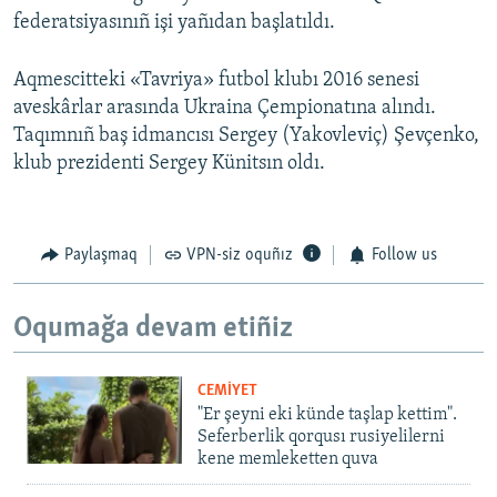
federatsiyasınıñ işi yañıdan başlatıldı.
Aqmescitteki «Tavriya» futbol klubı 2016 senesi
aveskârlar arasında Ukraina Çempionatına alındı.
Taqımnıñ baş idmancısı Sergey (Yakovleviç) Şevçenko,
klub prezidenti Sergey Künitsın oldı.
Paylaşmaq
VPN-siz oquñız
Follow us
Oqumağa devam etiñiz
CEMİYET
"Er şeyni eki künde taşlap kettim".
Seferberlik qorqusı rusiyelilerni
kene memleketten quva