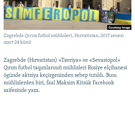
Русский
Українською
Zagrebde Qırım futbol mühlisleri, Hırvatistan, 2017 senesi
QOŞULIÑIZ!
mart 24 künü
Zagrebde (Hırvatistan) «Tavriya» ve «Sevastopol»
RFE/RS bütün saytları
Qırım futbol taqımlarınıñ mühlisleri Rusiye elçihanesi
ögünde aktsiya keçirgeninden sebep tutıldı. Bunı
mühlislerden biri, faal Maksim Kitsük Facebook
saifesinde yaza.