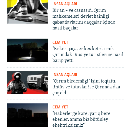
İNSAN AQLARI
Bir an – ve casussıñ. Qırım
mahkemeleri devlet hainligi
qabaatlavlarını daqqalar içinde
nasıl baqalar
CEMİYET
"Er kes qaça, er kes kete": cenk
Qırımdaki Rusiye turistlerine nasıl
barıp yetti
İNSAN AQLARI
"Qırım birdemligi" işini toqtattı,
tintüv ve tutuvlar ise Qırımda daa
çoq oldı
CEMİYET
"Haberlerge köre, yarıq bere
ekenler, amma biz bütünley
ekektriksizmiz"