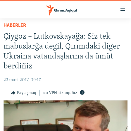
Link
açıqlığı
Esas
HABERLER
mündericege
HABERLER
Çiygoz – Lutkovskayağa: Siz tek
qaytmaq
SİYASET
Baş
mabuslarğa degil, Qırımdaki diger
İQTİSADİYAT
navigatsiyağa
Ukraina vatandaşlarına da ümüt
qaytmaq
CEMİYET
berdiñiz
Qıdıruvğa
MEDENİYET
qaytmaq
23 mart 2017, 09:10
İNSAN AQLARI
Paylaşmaq
VPN-siz oquñız
VİDEO
SÜRET
BLOGLAR
FİKİR