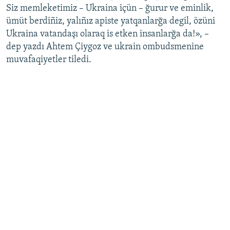
Siz memleketimiz – Ukraina içün – ğurur ve eminlik,
ümüt berdiñiz, yalıñız apiste yatqanlarğa degil, özüni
Ukraina vatandaşı olaraq is etken insanlarğa da!», –
dep yazdı Ahtem Çiygoz ve ukrain ombudsmenine
muvafaqiyetler tiledi.