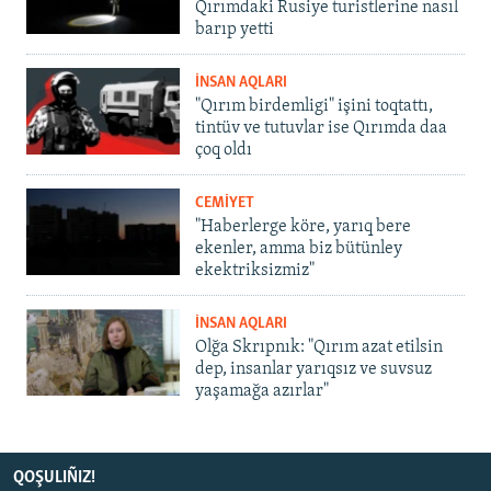
Qırımdaki Rusiye turistlerine nasıl
barıp yetti
İNSAN AQLARI
"Qırım birdemligi" işini toqtattı,
tintüv ve tutuvlar ise Qırımda daa
çoq oldı
CEMİYET
"Haberlerge köre, yarıq bere
ekenler, amma biz bütünley
ekektriksizmiz"
İNSAN AQLARI
Olğa Skrıpnık: "Qırım azat etilsin
dep, insanlar yarıqsız ve suvsuz
yaşamağa azırlar"
QOŞULIÑIZ!