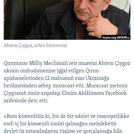
Русский
Українською
QOŞULIÑIZ!
Ahtem Çiygoz, arhiv fotoresimi
Qırımtatar Milliy Meclisiniñ reis muavini Ahtem Çiygoz
RFE/RS bütün saytları
ukrain ombudsmenine işğal etilgen Qırım
apishanelerinden 12 mabusnıñ esas Ukrainağa
berilmesinden sebep muracaat etti. Muracaat metnini
Çiygoznıñ ömür arqadaşı Elmira Ablâlimova Facebook
saifesinde derc etti.
«Bunı kösterdiñiz ki, bir de bir adalet ve insaniyetlikke
endi iç bir kimseniñ ümüti qalmağan memlekette
devlet öz vatandaşlarını tüşüne ve qorçalamağa bile.