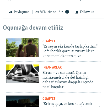
Paylaşmaq
VPN-siz oquñız
Follow us
Oqumağa devam etiñiz
CEMİYET
"Er şeyni eki künde taşlap kettim".
Seferberlik qorqusı rusiyelilerni
kene memleketten quva
İNSAN AQLARI
Bir an – ve casussıñ. Qırım
mahkemeleri devlet hainligi
qabaatlavlarını daqqalar içinde
nasıl baqalar
CEMİYET
"Er kes qaça, er kes kete": cenk