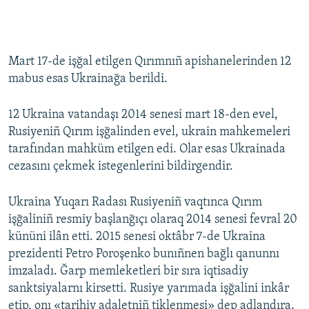
Mart 17-de işğal etilgen Qırımnıñ apishanelerinden 12
mabus esas Ukrainağa berildi.
12 Ukraina vatandaşı 2014 senesi mart 18-den evel,
Rusiyeniñ Qırım işğalinden evel, ukrain mahkemeleri
tarafından mahküm etilgen edi. Olar esas Ukrainada
cezasını çekmek istegenlerini bildirgendir.
Ukraina Yuqarı Radası Rusiyeniñ vaqtınca Qırım
işğaliniñ resmiy başlanğıçı olaraq 2014 senesi fevral 20
kününi ilân etti. 2015 senesi oktâbr 7-de Ukraina
prezidenti Petro Poroşenko bunıñnen bağlı qanunnı
imzaladı. Ğarp memleketleri bir sıra iqtisadiy
sanktsiyalarnı kirsetti. Rusiye yarımada işğalini inkâr
etip, onı «tarihiy adaletniñ tiklenmesi» dep adlandıra.