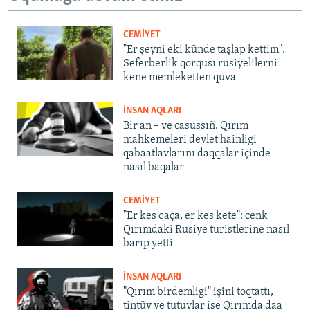
CEMİYET
"Er şeyni eki künde taşlap kettim".
Seferberlik qorqusı rusiyelilerni
kene memleketten quva
İNSAN AQLARI
Bir an – ve casussıñ. Qırım
mahkemeleri devlet hainligi
qabaatlavlarını daqqalar içinde
nasıl baqalar
CEMİYET
"Er kes qaça, er kes kete": cenk
Qırımdaki Rusiye turistlerine nasıl
barıp yetti
İNSAN AQLARI
"Qırım birdemligi" işini toqtattı,
tintüv ve tutuvlar ise Qırımda daa