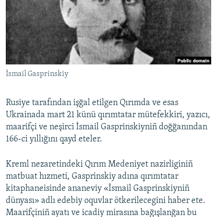
Русский
Українською
QOŞULIÑIZ!
İsmail Gasprinskiy
Rusiye tarafından işğal etilgen Qırımda ve esas
RFE/RS bütün saytları
Ukrainada mart 21 künü qırımtatar mütefekkiri, yazıcı,
maarifçi ve neşirci İsmail Gasprinskiyniñ doğğanından
166-ci yıllığını qayd eteler.
Kreml nezaretindeki Qırım Medeniyet nazirliginiñ
matbuat hızmeti, Gasprinskiy adına qırımtatar
kitaphaneisinde ananeviy «İsmail Gasprinskiyniñ
dünyası» adlı edebiy oquvlar ötkerilecegini haber ete.
Maarifçiniñ ayatı ve icadiy mirasına bağışlanğan bu