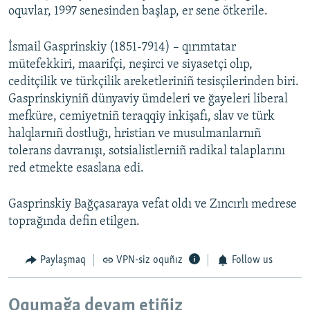
oquvlar, 1997 senesinden başlap, er sene ötkerile.
İsmail Gasprinskiy (1851-7914) – qırımtatar
mütefekkiri, maarifçi, neşirci ve siyasetçi olıp,
ceditçilik ve türkçilik areketleriniñ tesisçilerinden biri.
Gasprinskiyniñ dünyaviy ümdeleri ve ğayeleri liberal
mefküre, cemiyetniñ teraqqiy inkişafı, slav ve türk
halqlarnıñ dostluğı, hristian ve musulmanlarnıñ
tolerans davranışı, sotsialistlerniñ radikal talaplarını
red etmekte esaslana edi.
Gasprinskiy Bağçasaraya vefat oldı ve Zıncırlı medrese
toprağında defin etilgen.
Paylaşmaq
VPN-siz oquñız
Follow us
Oqumağa devam etiñiz