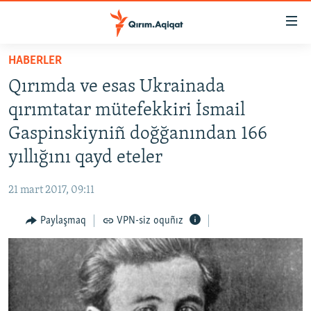
Link
açıqlığı
Esas
HABERLER
mündericege
HABERLER
Qırımda ve esas Ukrainada
qaytmaq
SİYASET
Baş
qırımtatar mütefekkiri İsmail
İQTİSADİYAT
navigatsiyağa
Gaspinskiyniñ doğğanından 166
qaytmaq
CEMİYET
yıllığını qayd eteler
Qıdıruvğa
MEDENİYET
qaytmaq
21 mart 2017, 09:11
İNSAN AQLARI
Paylaşmaq
VPN-siz oquñız
VİDEO
SÜRET
BLOGLAR
FİKİR