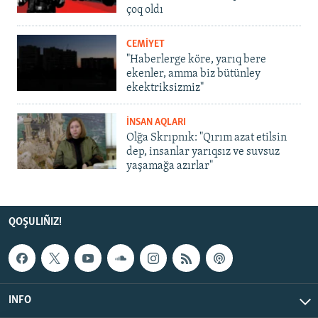
çoq oldı
CEMİYET
"Haberlerge köre, yarıq bere
ekenler, amma biz bütünley
ekektriksizmiz"
İNSAN AQLARI
Olğa Skrıpnık: "Qırım azat etilsin
dep, insanlar yarıqsız ve suvsuz
yaşamağa azırlar"
QOŞULIÑIZ!
INFO