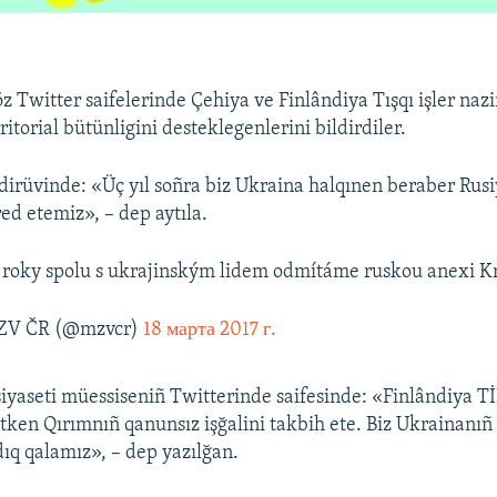
 Twitter saifelerinde Çehiya ve Finlândiya Tışqı işler nazir
itorial bütünligini desteklegenlerini bildirdiler.
dirüvinde: «Üç yıl soñra biz Ukraina halqınen beraber Rus
red etemiz», – dep aytıla.
ři roky spolu s ukrajinským lidem odmítáme ruskou anexi 
V ČR (@mzvcr)
18 марта 2017 г.
 siyaseti müessiseniñ Twitterinde saifesinde: «Finlândiya 
ken Qırımnıñ qanunsız işğalini takbih ete. Biz Ukrainanıñ
dıq qalamız», – dep yazılğan.