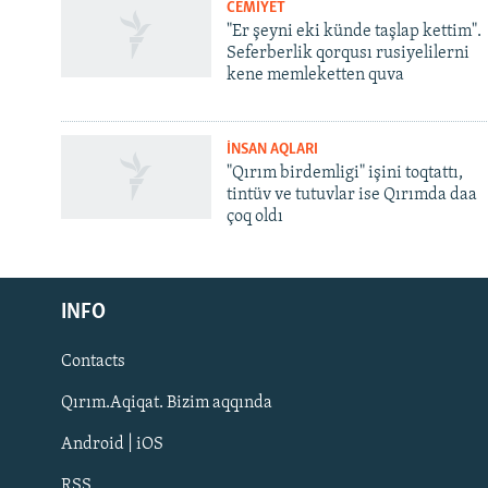
CEMİYET
"Er şeyni eki künde taşlap kettim".
Seferberlik qorqusı rusiyelilerni
kene memleketten quva
İNSAN AQLARI
"Qırım birdemligi" işini toqtattı,
tintüv ve tutuvlar ise Qırımda daa
çoq oldı
Русский
INFO
Українською
Contacts
QOŞULIÑIZ!
Qırım.Aqiqat. Bizim aqqında
Android | iOS
RSS