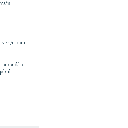
emain
 ve Qırımnı
anını» ilân
qabul