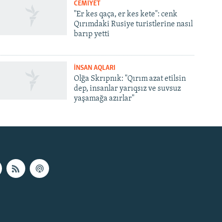
CEMİYET
"Er kes qaça, er kes kete": cenk
Qırımdaki Rusiye turistlerine nasıl
barıp yetti
İNSAN AQLARI
Olğa Skrıpnık: "Qırım azat etilsin
dep, insanlar yarıqsız ve suvsuz
yaşamağa azırlar"