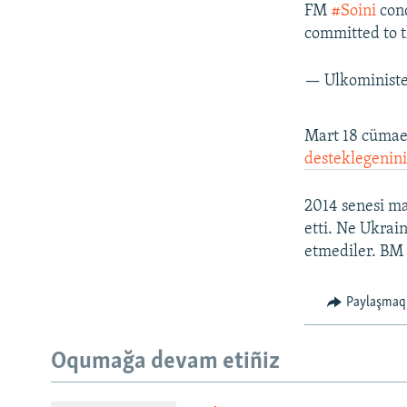
FM
#Soini
cond
committed to th
— Ulkoministe
Mart 18 cümaer
desteklegenin
2014 senesi ma
etti. Ne Ukrai
etmediler. BM 
Paylaşmaq
Oqumağa devam etiñiz