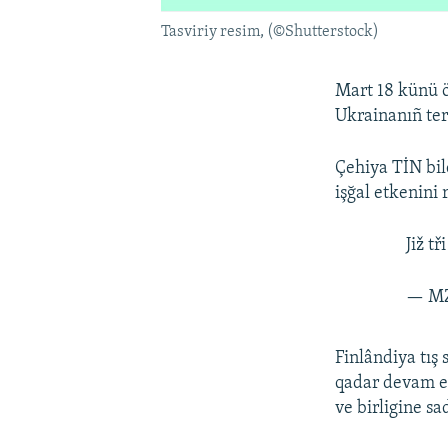
Tasviriy resim, (©Shutterstock)
Mart 18 künü öz
Ukrainanıñ terr
Çehiya TİN bil
işğal etkenini 
Již t
— MZ
Finlândiya tış
qadar devam et
ve birligine sa