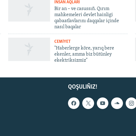
İNSAN AQLARI
Bir an – ve casussıñ. Qırım
mahkemeleri devlet hainligi
qabaatlavlarını daqqalar içinde
nasıl baqalar
CEMİYET
"Haberlerge köre, yarıq bere
ekenler, amma biz bütünley
ekektriksizmiz"
QOŞULIÑIZ!