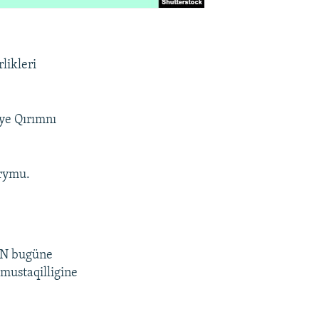
likleri
iye Qırımnı
Krymu.
TİN bugüne
 mustaqilligine