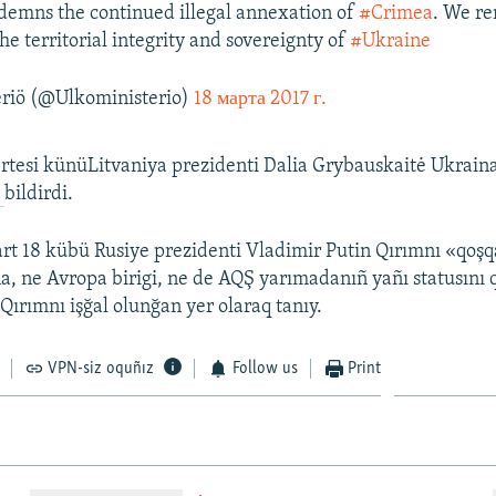
emns the continued illegal annexation of
#Crimea
. We r
e territorial integrity and sovereignty of
#Ukraine
riö (@Ulkoministerio)
18 марта 2017 г.
tesi künüLitvaniya prezidenti Dalia Grybauskaitė Ukraina
i
bildirdi.
rt 18 kübü Rusiye prezidenti Vladimir Putin Qırımnı «qoşq
na, ne Avropa birigi, ne de AQŞ yarımadanıñ yañı statusını 
Qırımnı işğal olunğan yer olaraq tanıy.
VPN-siz oquñız
Follow us
Print