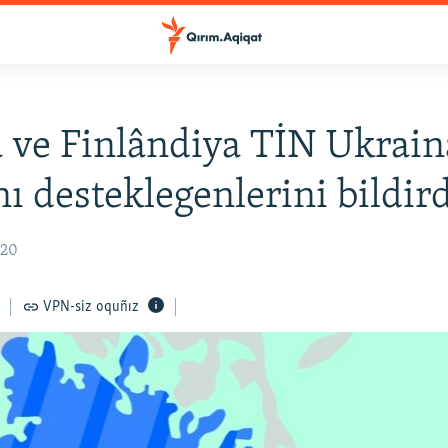
 ve Finlândiya TİN Ukrain
ı desteklegenlerini bildird
:20
VPN-siz oquñız