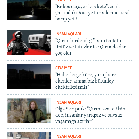
CEMİYET
"Er kes qaça, er kes kete": cenk
Qırımdaki Rusiye turistlerine nasıl
barıp yetti
İNSAN AQLARI
"Qırım birdemligi" işini toqtattı,
tintüv ve tutuvlar ise Qırımda daa
çoq oldı
CEMİYET
"Haberlerge köre, yarıq bere
ekenler, amma biz bütünley
ekektriksizmiz"
İNSAN AQLARI
Olğa Skrıpnık: "Qırım azat etilsin
dep, insanlar yarıqsız ve suvsuz
yaşamağa azırlar"
İNSAN AQLARI