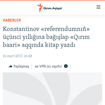
Link
açıqlığı
Esas
HABERLER
mündericege
HABERLER
Konstantinov «referendumnıñ»
qaytmaq
SİYASET
Baş
üçünci yıllığına bağışlap «Qırım
İQTİSADİYAT
navigatsiyağa
baari» aqqında kitap yazdı
qaytmaq
CEMİYET
Qıdıruvğa
16 mart 2017, 16:48
MEDENİYET
qaytmaq
Paylaşmaq
VPN-siz oquñız
İNSAN AQLARI
VİDEO
SÜRET
BLOGLAR
FİKİR