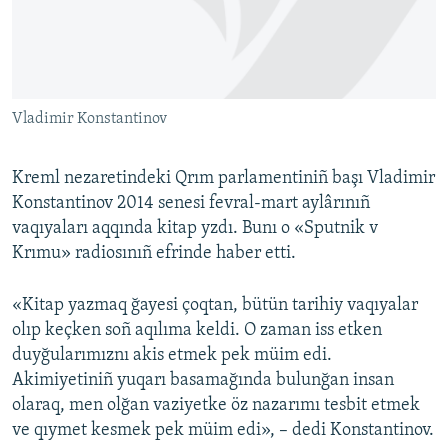
Русский
Українською
Vladimir Konstantinov
QOŞULIÑIZ!
Kreml nezaretindeki Qrım parlamentiniñ başı Vladimir
Konstantinov 2014 senesi fevral-mart aylârınıñ
RFE/RS bütün saytları
vaqıyaları aqqında kitap yzdı. Bunı o «Sputnik v
Krımu» radiosınıñ efrinde haber etti.
«Kitap yazmaq ğayesi çoqtan, bütün tarihiy vaqıyalar
olıp keçken soñ aqılıma keldi. O zaman iss etken
duyğularımıznı akis etmek pek müim edi.
Akimiyetiniñ yuqarı basamağında bulunğan insan
olaraq, men olğan vaziyetke öz nazarımı tesbit etmek
ve qıymet kesmek pek müim edi», – dedi Konstantinov.