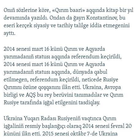
Onıñ sözlerine köre, «Qırım baari» aqqında kitap bir yıl
devamında yazıldı. Ondan da ğayrı Konstantinov, bu
eseri kerçek siyasiy ve tarihiy talilge iddia etmegenini
ayttı.
2014 senesi mart 16 künü Qırım ve Aqyarda
yarımadanıñ statusı aqqında referendum keçirildi,
2014 senesi mart 16 künü Qırım ve Aqyarda
yarımadanıñ statusı aqqında, dünyada qabul
etilmegen, referendum keçirildi, neticede Rusiye
Qırımnı özüne qoşqanını ilân etti. Ukraina, Avropa
birligi ve AQŞ bu rey berüvini tanımadılar ve Qırım
Rusiye tarafında işğal etilgenini tasdiqlay.
Ukraina Yuqarı Radası Rusiyeniñ vaqtınca Qırım
işğaliniñ resmiy başlanğıçı olaraq 2014 senesi fevral 20
kününi ilân etti. 2015 senesi oktâbr 7-de Ukraina