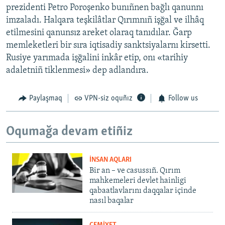
prezidenti Petro Poroşenko bunıñnen bağlı qanunnı
imzaladı. Halqara teşkilâtlar Qırımnıñ işğal ve ilhâq
etilmesini qanunsız areket olaraq tanıdılar. Ğarp
memleketleri bir sıra iqtisadiy sanktsiyalarnı kirsetti.
Rusiye yarımada işğalini inkâr etip, onı «tarihiy
adaletniñ tiklenmesi» dep adlandıra.
Paylaşmaq
VPN-siz oquñız
Follow us
Oqumağa devam etiñiz
İNSAN AQLARI
Bir an – ve casussıñ. Qırım
mahkemeleri devlet hainligi
qabaatlavlarını daqqalar içinde
nasıl baqalar