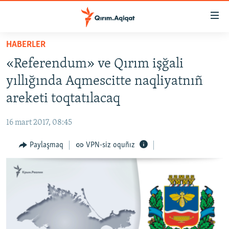
Link
açıqlığı
Esas
HABERLER
mündericege
HABERLER
«Referendum» ve Qırım işğali
qaytmaq
SİYASET
Baş
yıllığında Aqmescitte naqliyatnıñ
İQTİSADİYAT
navigatsiyağa
areketi toqtatılacaq
qaytmaq
CEMİYET
Qıdıruvğa
16 mart 2017, 08:45
MEDENİYET
qaytmaq
Paylaşmaq
VPN-siz oquñız
İNSAN AQLARI
VİDEO
SÜRET
BLOGLAR
FİKİR