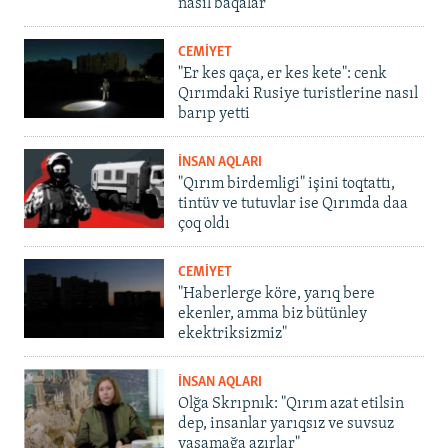
nasıl baqalar
CEMİYET
"Er kes qaça, er kes kete": cenk
Qırımdaki Rusiye turistlerine nasıl
barıp yetti
İNSAN AQLARI
"Qırım birdemligi" işini toqtattı,
tintüv ve tutuvlar ise Qırımda daa
çoq oldı
CEMİYET
"Haberlerge köre, yarıq bere
ekenler, amma biz bütünley
ekektriksizmiz"
İNSAN AQLARI
Olğa Skrıpnık: "Qırım azat etilsin
dep, insanlar yarıqsız ve suvsuz
yaşamağa azırlar"