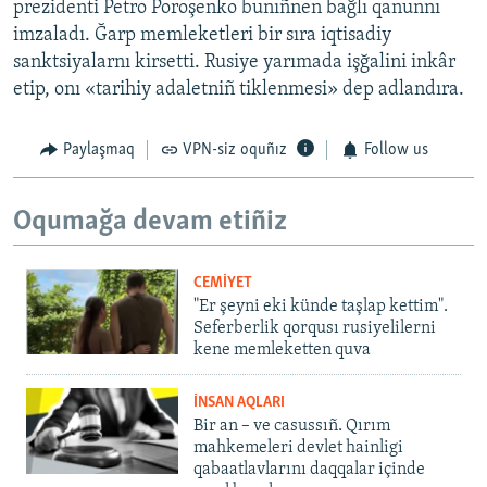
prezidenti Petro Poroşenko bunıñnen bağlı qanunnı
imzaladı. Ğarp memleketleri bir sıra iqtisadiy
sanktsiyalarnı kirsetti. Rusiye yarımada işğalini inkâr
etip, onı «tarihiy adaletniñ tiklenmesi» dep adlandıra.
Paylaşmaq
VPN-siz oquñız
Follow us
Oqumağa devam etiñiz
CEMİYET
"Er şeyni eki künde taşlap kettim".
Seferberlik qorqusı rusiyelilerni
kene memleketten quva
İNSAN AQLARI
Bir an – ve casussıñ. Qırım
mahkemeleri devlet hainligi
qabaatlavlarını daqqalar içinde