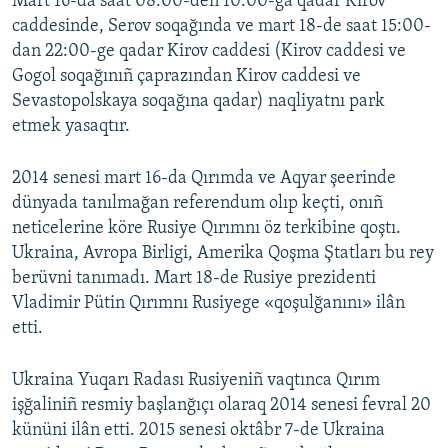
Mart 16-da saat 08:00-den 10:00-ğa qadar Kirov
caddesinde, Serov soqağında ve mart 18-de saat 15:00-
dan 22:00-ge qadar Kirov caddesi (Kirov caddesi ve
Gogol soqağınıñ çaprazından Kirov caddesi ve
Sevastopolskaya soqağına qadar) naqliyatnı park
etmek yasaqtır.
2014 senesi mart 16-da Qırımda ve Aqyar şeerinde
dünyada tanılmağan referendum olıp keçti, onıñ
neticelerine köre Rusiye Qırımnı öz terkibine qoştı.
Ukraina, Avropa Birligi, Amerika Qoşma Ştatları bu rey
berüvni tanımadı. Mart 18-de Rusiye prezidenti
Vladimir Pütin Qırımnı Rusiyege «qoşulğanını» ilân
etti.
Ukraina Yuqarı Radası Rusiyeniñ vaqtınca Qırım
işğaliniñ resmiy başlanğıçı olaraq 2014 senesi fevral 20
kününi ilân etti. 2015 senesi oktâbr 7-de Ukraina