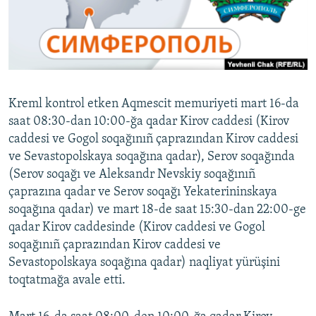
Русский
Українською
QOŞULIÑIZ!
Kreml kontrol etken Aqmescit memuriyeti mart 16-da
saat 08:30-dan 10:00-ğa qadar Kirov caddesi (Kirov
caddesi ve Gogol soqağınıñ çaprazından Kirov caddesi
RFE/RS bütün saytları
ve Sevastopolskaya soqağına qadar), Serov soqağında
(Serov soqağı ve Aleksandr Nevskiy soqağınıñ
çaprazına qadar ve Serov soqağı Yekaterininskaya
soqağına qadar) ve mart 18-de saat 15:30-dan 22:00-ge
qadar Kirov caddesinde (Kirov caddesi ve Gogol
soqağınıñ çaprazından Kirov caddesi ve
Sevastopolskaya soqağına qadar) naqliyat yürüşini
toqtatmağa avale etti.