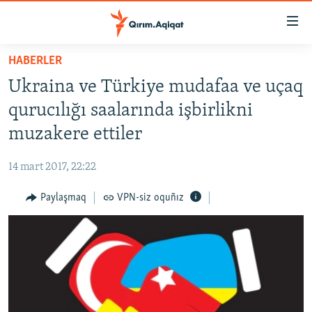
Link
açıqlığı
Esas
HABERLER
mündericege
HABERLER
Ukraina ve Türkiye mudafaa ve uçaq
qaytmaq
SİYASET
Baş
qurucılığı saalarında işbirlikni
İQTİSADİYAT
navigatsiyağa
muzakere ettiler
qaytmaq
CEMİYET
Qıdıruvğa
14 mart 2017, 22:22
MEDENİYET
qaytmaq
Paylaşmaq
VPN-siz oquñız
İNSAN AQLARI
VİDEO
SÜRET
BLOGLAR
FİKİR