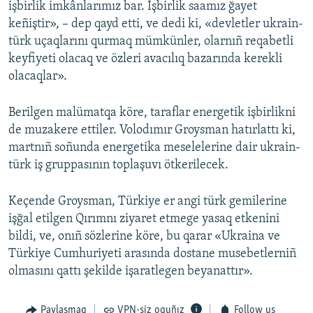
işbirlik imkânlarımız bar. İşbirlik saamız ğayet
keñiştir», – dep qayd etti, ve dedi ki, «devletler ukrain-
türk uçaqlarını qurmaq mümkünler, olarnıñ reqabetli
keyfiyeti olacaq ve özleri avacılıq bazarında kerekli
olacaqlar».
Berilgen malümatqa köre, taraflar energetik işbirlikni
de muzakere ettiler. Volodımır Groysman hatırlattı ki,
martnıñ soñunda energetika meselelerine dair ukrain-
türk iş gruppasının toplaşuvı ötkerilecek.
Keçende Groysman, Türkiye er angi türk gemilerine
işğal etilgen Qırımnı ziyaret etmege yasaq etkenini
bildi, ve, onıñ sözlerine köre, bu qarar «Ukraina ve
Türkiye Cumhuriyeti arasında dostane musebetlerniñ
olmasını qattı şekilde işaratlegen beyanattır».
Paylaşmaq
VPN-siz oquñız
Follow us