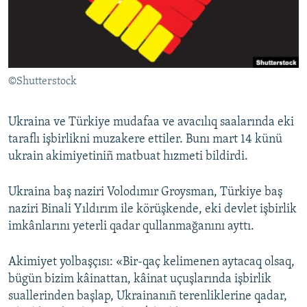
Русский
Українською
©Shutterstock
QOŞULIÑIZ!
Ukraina ve Türkiye mudafaa ve avacılıq saalarında eki
taraflı işbirlikni muzakere ettiler. Bunı mart 14 künü
RFE/RS bütün saytları
ukrain akimiyetiniñ matbuat hızmeti bildirdi.
Ukraina baş naziri Volodımır Groysman, Türkiye baş
naziri Binali Yıldırım ile körüşkende, eki devlet işbirlik
imkânlarını yeterli qadar qullanmağanını ayttı.
Akimiyet yolbaşçısı: «Bir-qaç kelimenen aytacaq olsaq,
bügün bizim kâinattan, kâinat uçuşlarında işbirlik
suallerinden başlap, Ukrainanıñ terenliklerine qadar,