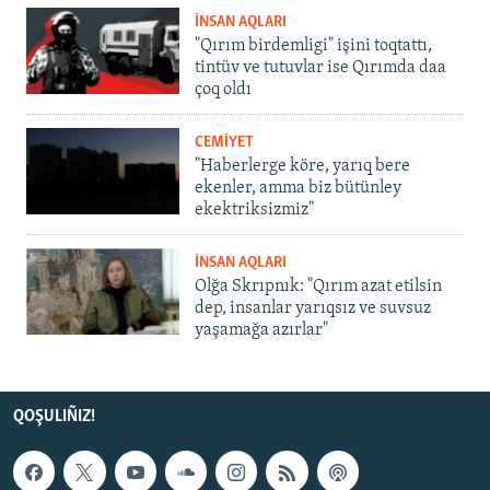
İNSAN AQLARI
"Qırım birdemligi" işini toqtattı,
tintüv ve tutuvlar ise Qırımda daa
çoq oldı
CEMİYET
"Haberlerge köre, yarıq bere
ekenler, amma biz bütünley
ekektriksizmiz"
İNSAN AQLARI
Olğa Skrıpnık: "Qırım azat etilsin
dep, insanlar yarıqsız ve suvsuz
yaşamağa azırlar"
QOŞULIÑIZ!