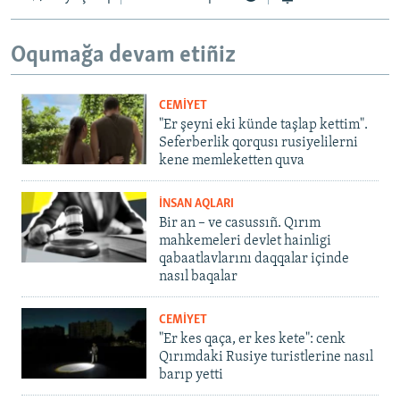
Oqumağa devam etiñiz
CEMİYET
"Er şeyni eki künde taşlap kettim".
Seferberlik qorqusı rusiyelilerni
kene memleketten quva
İNSAN AQLARI
Bir an – ve casussıñ. Qırım
mahkemeleri devlet hainligi
qabaatlavlarını daqqalar içinde
nasıl baqalar
CEMİYET
"Er kes qaça, er kes kete": cenk
Qırımdaki Rusiye turistlerine nasıl
barıp yetti