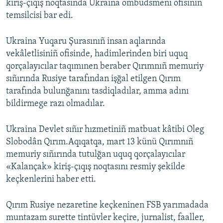
kiriş-çıqış noqtasında Ukraina ombudsmeni ofisiniñ
temsilcisi bar edi.
Ukraina Yuqaru Şurasınıñ insan aqlarında
vekâletlisiniñ ofisinde, hadimlerinden biri uquq
qorçalayıcılar taqımınen beraber Qırımnıñ memuriy
sıñırında Rusiye tarafından işğal etilgen Qırım
tarafında bulunğanını tasdiqladılar, amma adını
bildirmege razı olmadılar.
Ukraina Devlet sıñır hızmetiniñ matbuat kâtibi Oleg
Slobodân Qırım.Aqıqatqa, mart 13 künü Qırımnıñ
memuriy sıñırında tutulğan uquq qorçalayıcılar
«Kalançak» kiriş-çıqış noqtasını resmiy şekilde
keçkenlerini haber etti.
Qırım Rusiye nezaretine keçkeninen FSB yarımadada
muntazam surette tintüvler keçire, jurnalist, faaller,