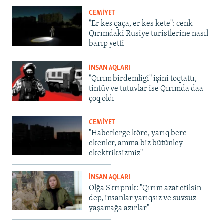
CEMİYET
"Er kes qaça, er kes kete": cenk
Qırımdaki Rusiye turistlerine nasıl
barıp yetti
İNSAN AQLARI
"Qırım birdemligi" işini toqtattı,
tintüv ve tutuvlar ise Qırımda daa
çoq oldı
CEMİYET
"Haberlerge köre, yarıq bere
ekenler, amma biz bütünley
ekektriksizmiz"
İNSAN AQLARI
Olğa Skrıpnık: "Qırım azat etilsin
dep, insanlar yarıqsız ve suvsuz
yaşamağa azırlar"