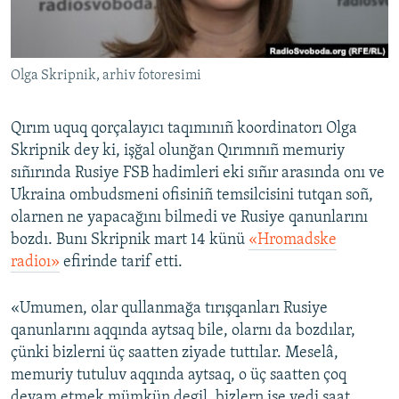
Русский
Українською
Olga Skripnik, arhiv fotoresimi
QOŞULIÑIZ!
Qırım uquq qorçalayıcı taqımınıñ koordinatorı Olga
Skripnik dey ki, işğal olunğan Qırımnıñ memuriy
sıñırında Rusiye FSB hadimleri eki sıñır arasında onı ve
RFE/RS bütün saytları
Ukraina ombudsmeni ofisiniñ temsilcisini tutqan soñ,
olarnen ne yapacağını bilmedi ve Rusiye qanunlarını
bozdı. Bunı Skripnik mart 14 künü
«Hromadske
radioı»
efirinde tarif etti.
«Umumen, olar qullanmağa tırışqanları Rusiye
qanunlarını aqqında aytsaq bile, olarnı da bozdılar,
çünki bizlerni üç saatten ziyade tuttılar. Meselâ,
memuriy tutuluv aqqında aytsaq, o üç saatten çoq
devam etmek mümkün degil, bizlern ise yedi saat