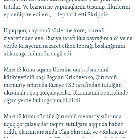
tuttılar. Ve biznen ne yapmaqlarını tüşünip, fikirlerini
ep deñiştire ediler», – dep tarif etti Skripnik.
Uquq qorçalayıcınıñ sözlerine köre, olarnıñ
ziyaretinden evel Rusiye tarafı Rus bayrağını aldı ve ne
yerde Rusiyeniñ nezaret etken toprağı başlanğanını
añlamağa mümkün degil edi.
Mart 13 künü aqşam Ukraina ombudsmenini
kâtibiyetiniñ başı Bogdan Kriklivenko, Qırımnıñ
memuriy sıñırında Rusiye FSB tarafından tutulğan
ukrainalı uquq qorçalayıcılar Ukrainanıñ kontrolinde
olğan yerde bulunğanını bildirdi.
Mart 13 künü kündüz Qırımnıñ memuriy sıñırında
uquq qorçalayıcılar taqımı tutulğanı aqqında haber
etildi, olarnıñ arasında Olga Skripnik ve «Kalançak»