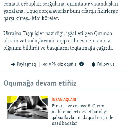
cemaat erbapları sorğulana, qırımtatar vatandaşları
yaqalana. Uquq qorçalayıcılar bunı «farqlı fikirlerge
qarşı küreş» kibi köreler.
Ukraina Tışqı işler nazirligi, işğal etilgen Qırımda
ukrain vatandaşlarınıñ taqip etilmesinen raatsız
olğanını bildirdi ve basqılarnı toqtatmağa çağırdı.
Paylaşmaq
VPN-siz oquñız
Follow us
Oqumağa devam etiñiz
İNSAN AQLARI
Bir an – ve casussıñ. Qırım
mahkemeleri devlet hainligi
qabaatlavlarını daqqalar içinde
nasıl baqalar