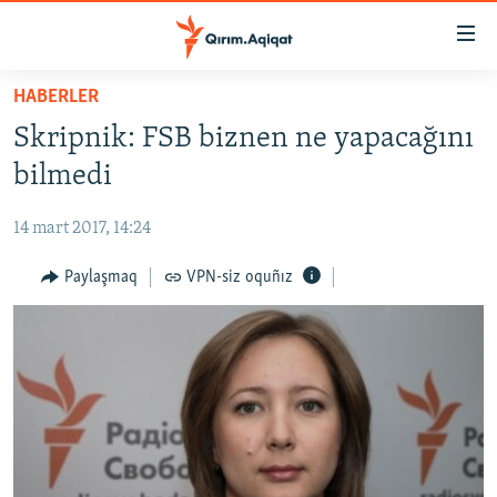
Link
açıqlığı
Esas
HABERLER
mündericege
HABERLER
Skripnik: FSB biznen ne yapacağını
qaytmaq
SİYASET
Baş
bilmedi
İQTİSADİYAT
navigatsiyağa
qaytmaq
14 mart 2017, 14:24
CEMİYET
Qıdıruvğa
MEDENİYET
Paylaşmaq
VPN-siz oquñız
qaytmaq
İNSAN AQLARI
VİDEO
SÜRET
BLOGLAR
FİKİR