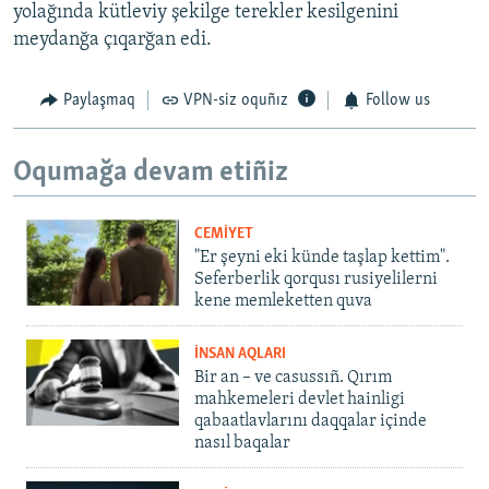
yolağında kütleviy şekilge terekler kesilgenini
meydanğa çıqarğan edi.
Paylaşmaq
VPN-siz oquñız
Follow us
Oqumağa devam etiñiz
CEMİYET
"Er şeyni eki künde taşlap kettim".
Seferberlik qorqusı rusiyelilerni
kene memleketten quva
İNSAN AQLARI
Bir an – ve casussıñ. Qırım
mahkemeleri devlet hainligi
qabaatlavlarını daqqalar içinde
nasıl baqalar