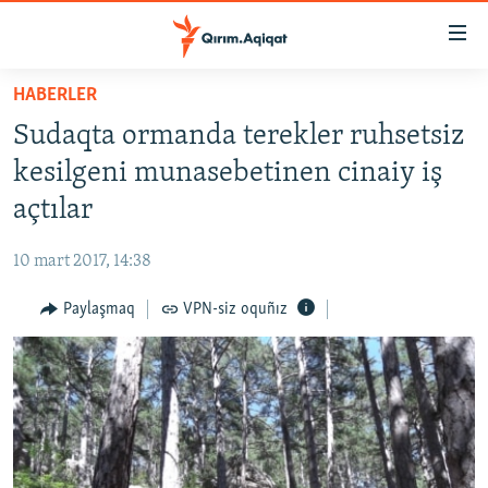
Link
açıqlığı
Esas
HABERLER
mündericege
HABERLER
Sudaqta ormanda terekler ruhsetsiz
qaytmaq
SİYASET
Baş
kesilgeni munasebetinen cinaiy iş
İQTİSADİYAT
navigatsiyağa
açtılar
qaytmaq
CEMİYET
Qıdıruvğa
10 mart 2017, 14:38
MEDENİYET
qaytmaq
Paylaşmaq
VPN-siz oquñız
İNSAN AQLARI
VİDEO
SÜRET
BLOGLAR
FİKİR