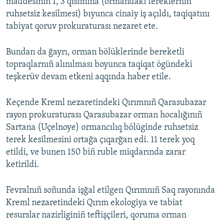
maddesiniñ 1, 3 qısımına (ormandaki tereklerniñ
ruhsetsiz kesilmesi) bıyunca cinaiy iş açıldı, taqiqatını
tabiyat qoruv prokuraturası nezaret ete.
Bundan da ğayrı, orman bölüklerinde bereketli
topraqlarnıñ alınılması boyunca taqiqat ögündeki
teşkerüv devam etkeni aqqında haber etile.
Keçende Kreml nezaretindeki Qırımnıñ Qarasubazar
rayon prokuraturası Qarasubazar orman hocalığınıñ
Sartana (Uçelnoye) ormancılıq bölüginde ruhsetsiz
terek kesilmesini ortağa çıqarğan edi. 11 terek yoq
etildi, ve bunen 150 biñ ruble miqdarında zarar
ketirildi.
Fevralnıñ soñunda işğal etilgen Qırımnıñ Saq rayonında
Kreml nezaretindeki Qırım ekologiya ve tabiat
resurslar nazirliginiñ teftişçileri, qoruma orman