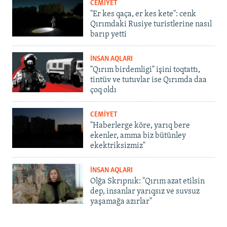
CEMİYET
"Er kes qaça, er kes kete": cenk
Qırımdaki Rusiye turistlerine nasıl
barıp yetti
İNSAN AQLARI
"Qırım birdemligi" işini toqtattı,
tintüv ve tutuvlar ise Qırımda daa
çoq oldı
CEMİYET
"Haberlerge köre, yarıq bere
ekenler, amma biz bütünley
ekektriksizmiz"
İNSAN AQLARI
Olğa Skrıpnık: "Qırım azat etilsin
dep, insanlar yarıqsız ve suvsuz
yaşamağa azırlar"