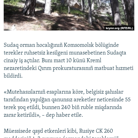
Русский
Українською
QOŞULIÑIZ!
Sudaq orman hocalığınıñ Komsomolsk bölüginde
terekler ruhsetsiz kesilgeni munasebetinen Sudaqta
cinaiy iş açtılar. Bunı mart 10 künü Kreml
RFE/RS bütün saytları
nezaretindeki Qırım prokuraturasınıñ matbuat hızmeti
bildirdi.
«Mutehasıslarnıñ esaplarına köre, belgisiz şahıslar
tarafından yapılğan qanunsız areketler neticesinde 55
terek yoq etildi, bunnen 240 biñ ruble miqdarında
zarar ketirildi», – dep haber etile.
Müessisede qayd etkenleri kibi, Rusiye CK 260