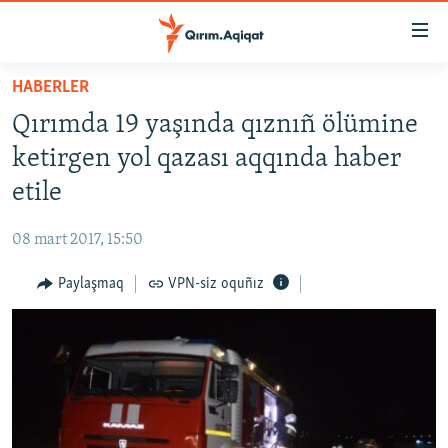
Link
açıqlığı
Esas
HABERLER
mündericege
HABERLER
Qırımda 19 yaşında qıznıñ ölümine
qaytmaq
SİYASET
Baş
ketirgen yol qazası aqqında haber
İQTİSADİYAT
navigatsiyağa
etile
qaytmaq
CEMİYET
Qıdıruvğa
08 mart 2017, 15:50
MEDENİYET
qaytmaq
Paylaşmaq
VPN-siz oquñız
İNSAN AQLARI
VİDEO
SÜRET
BLOGLAR
FİKİR