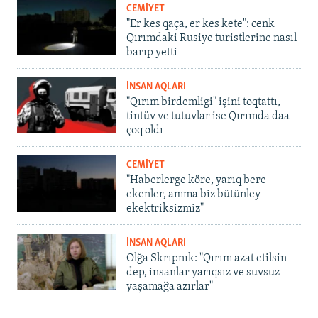
CEMİYET
"Er kes qaça, er kes kete": cenk
Qırımdaki Rusiye turistlerine nasıl
barıp yetti
İNSAN AQLARI
"Qırım birdemligi" işini toqtattı,
tintüv ve tutuvlar ise Qırımda daa
çoq oldı
CEMİYET
"Haberlerge köre, yarıq bere
ekenler, amma biz bütünley
ekektriksizmiz"
İNSAN AQLARI
Olğa Skrıpnık: "Qırım azat etilsin
dep, insanlar yarıqsız ve suvsuz
yaşamağa azırlar"