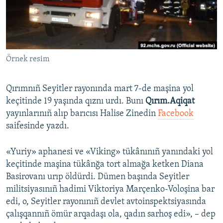
Русский
Українською
Örnek resim
QOŞULIÑIZ!
Qırımnıñ Seyitler rayonında mart 7-de maşina yol
keçitinde 19 yaşında qıznı urdı. Bunı
Qırım.Aqiqat
RFE/RS bütün saytları
yayınlarınıñ alıp barıcısı Halise Zinedin
Facebook
saifesinde yazdı.
«Yuriy» aphanesi ve «Viking» tükânınıñ yanındaki yol
keçitinde maşina tükânğa tort almağa ketken Diana
Basirovanı urıp öldürdi. Dümen başında Seyitler
militsiyasınıñ hadimi Viktoriya Marçenko-Voloşina bar
edi, o, Seyitler rayonınıñ devlet avtoinspektsiyasında
çalışqannıñ ömür arqadaşı ola, qadın sarhoş edi», – dep