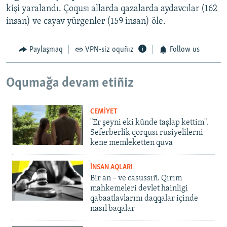
kişi yaralandı. Çoqusı allarda qazalarda aydavcılar (162
insan) ve cayav yürgenler (159 insan) öle.
Paylaşmaq
VPN-siz oquñız
Follow us
Oqumağa devam etiñiz
CEMİYET
"Er şeyni eki künde taşlap kettim".
Seferberlik qorqusı rusiyelilerni
kene memleketten quva
İNSAN AQLARI
Bir an – ve casussıñ. Qırım
mahkemeleri devlet hainligi
qabaatlavlarını daqqalar içinde
nasıl baqalar