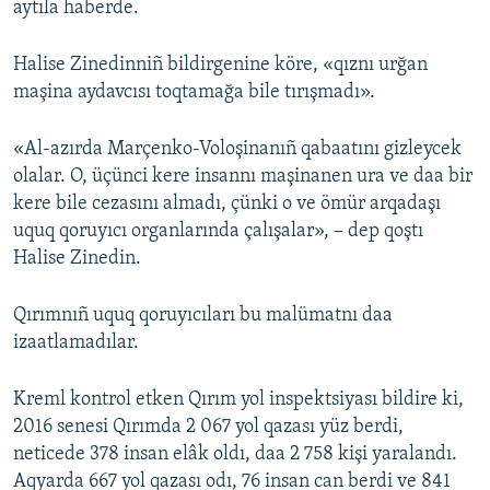
aytıla haberde.
Halise Zinedinniñ bildirgenine köre, «qıznı urğan
maşina aydavcısı toqtamağa bile tırışmadı».
«Al-azırda Marçenko-Voloşinanıñ qabaatını gizleycek
olalar. O, üçünci kere insannı maşinanen ura ve daa bir
kere bile cezasını almadı, çünki o ve ömür arqadaşı
uquq qoruyıcı organlarında çalışalar», – dep qoştı
Halise Zinedin.
Qırımnıñ uquq qoruyıcıları bu malümatnı daa
izaatlamadılar.
Kreml kontrol etken Qırım yol inspektsiyası bildire ki,
2016 senesi Qırımda 2 067 yol qazası yüz berdi,
neticede 378 insan elâk oldı, daa 2 758 kişi yaralandı.
Aqyarda 667 yol qazası odı, 76 insan can berdi ve 841