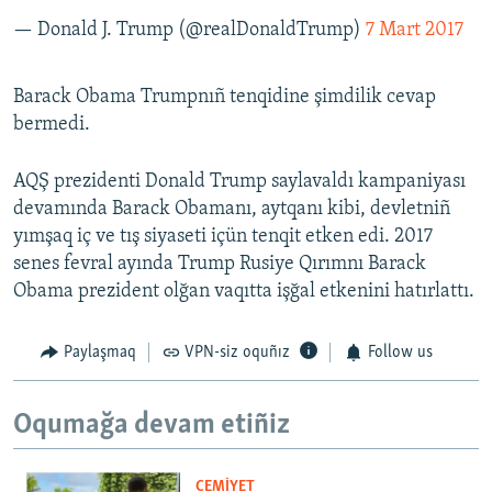
— Donald J. Trump (@realDonaldTrump)
7 Mart 2017
Barack Obama Trumpnıñ tenqidine şimdilik cevap
bermedi.
AQŞ prezidenti Donald Trump saylavaldı kampaniyası
devamında Barack Obamanı, aytqanı kibi, devletniñ
yımşaq iç ve tış siyaseti içün tenqit etken edi. 2017
senes fevral ayında Trump Rusiye Qırımnı Barack
Obama prezident olğan vaqıtta işğal etkenini hatırlattı.
Paylaşmaq
VPN-siz oquñız
Follow us
Oqumağa devam etiñiz
CEMİYET