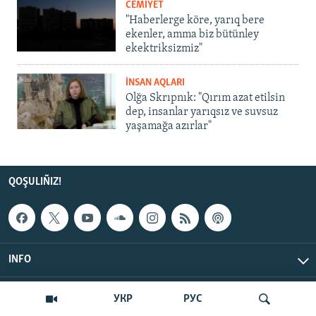
CEMİYET
"Haberlerge köre, yarıq bere
ekenler, amma biz bütünley
ekektriksizmiz"
İNSAN AQLARI
Olğa Skrıpnık: "Qırım azat etilsin
dep, insanlar yarıqsız ve suvsuz
yaşamağa azırlar"
QOŞULIÑIZ!
INFO
© Qırım.Aqiqat, 2026 | All Rights Reserved.
УКР
РУС