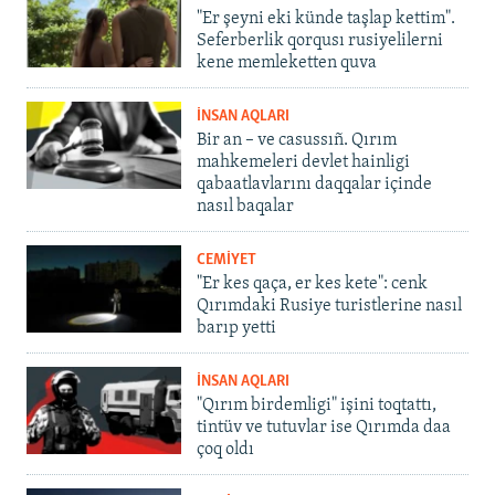
"Er şeyni eki künde taşlap kettim".
Seferberlik qorqusı rusiyelilerni
kene memleketten quva
İNSAN AQLARI
Bir an – ve casussıñ. Qırım
mahkemeleri devlet hainligi
qabaatlavlarını daqqalar içinde
nasıl baqalar
CEMİYET
"Er kes qaça, er kes kete": cenk
Qırımdaki Rusiye turistlerine nasıl
barıp yetti
İNSAN AQLARI
"Qırım birdemligi" işini toqtattı,
tintüv ve tutuvlar ise Qırımda daa
çoq oldı