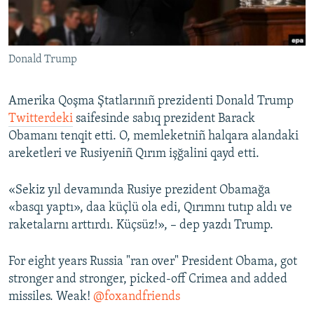
Русский
Українською
Donald Trump
QOŞULIÑIZ!
Amerika Qoşma Ştatlarınıñ prezidenti Donald Trump
Twitterdeki
saifesinde sabıq prezident Barack
Obamanı tenqit etti. O, memleketniñ halqara alandaki
RFE/RS bütün saytları
areketleri ve Rusiyeniñ Qırım işğalini qayd etti.
«Sekiz yıl devamında Rusiye prezident Obamağa
«basqı yaptı», daa küçlü ola edi, Qırımnı tutıp aldı ve
raketalarnı arttırdı. Küçsüz!», – dep yazdı Trump.
For eight years Russia "ran over" President Obama, got
stronger and stronger, picked-off Crimea and added
missiles. Weak!
@foxandfriends