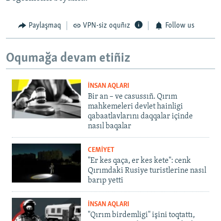
Paylaşmaq
VPN-siz oquñız
Follow us
Oqumağa devam etiñiz
İNSAN AQLARI
Bir an – ve casussıñ. Qırım
mahkemeleri devlet hainligi
qabaatlavlarını daqqalar içinde
nasıl baqalar
CEMİYET
"Er kes qaça, er kes kete": cenk
Qırımdaki Rusiye turistlerine nasıl
barıp yetti
İNSAN AQLARI
"Qırım birdemligi" işini toqtattı,