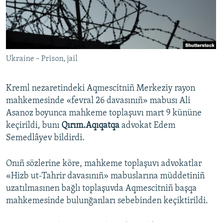
Русский
Українською
Ukraine – Prison, jail
QOŞULIÑIZ!
Kreml nezaretindeki Aqmescitniñ Merkeziy rayon
mahkemesinde «fevral 26 davasınıñ» mabusı Ali
RFE/RS bütün saytları
Asanoz boyunca mahkeme toplaşuvı mart 9 kününe
keçirildi, bunı
Qırım.Aqıqatqa
advokat Edem
Semedlâyev bildirdi.
Onıñ sözlerine köre, mahkeme toplaşuvı advokatlar
«Hizb ut-Tahrir davasınıñ» mabuslarına müddetiniñ
uzatılmasınen bağlı toplaşuvda Aqmescitniñ başqa
mahkemesinde bulunğanları sebebinden keçiktirildi.