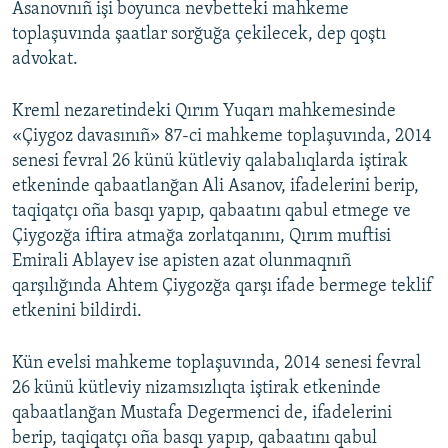
Asanovnıñ işi boyunca nevbetteki mahkeme
toplaşuvında şaatlar sorğuğa çekilecek, dep qoştı
advokat.
Kreml nezaretindeki Qırım Yuqarı mahkemesinde
«Çiygoz davasınıñ» 87-ci mahkeme toplaşuvında, 2014
senesi fevral 26 künü kütleviy qalabalıqlarda iştirak
etkeninde qabaatlanğan Ali Asanov, ifadelerini berip,
taqiqatçı oña basqı yapıp, qabaatını qabul etmege ve
Çiygozğa iftira atmağa zorlatqanını, Qırım muftisi
Emirali Ablayev ise apisten azat olunmaqnıñ
qarşılığında Ahtem Çiygozğa qarşı ifade bermege teklif
etkenini bildirdi.
Kün evelsi mahkeme toplaşuvında, 2014 senesi fevral
26 künü kütleviy nizamsızlıqta iştirak etkeninde
qabaatlanğan Mustafa Degermenci de, ifadelerini
berip, taqiqatçı oña basqı yapıp, qabaatını qabul