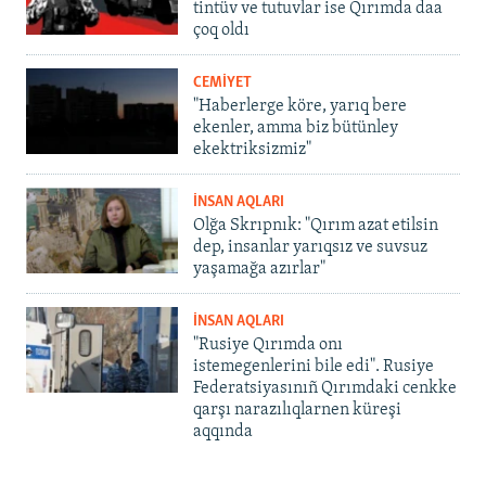
tintüv ve tutuvlar ise Qırımda daa
çoq oldı
CEMİYET
"Haberlerge köre, yarıq bere
ekenler, amma biz bütünley
ekektriksizmiz"
İNSAN AQLARI
Olğa Skrıpnık: "Qırım azat etilsin
dep, insanlar yarıqsız ve suvsuz
yaşamağa azırlar"
İNSAN AQLARI
"Rusiye Qırımda onı
istemegenlerini bile edi". Rusiye
Federatsiyasınıñ Qırımdaki cenkke
qarşı narazılıqlarnen küreşi
aqqında