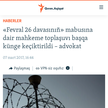
Link
açıqlığı
Esas
HABERLER
mündericege
HABERLER
«Fevral 26 davasınıñ» mabusına
qaytmaq
SİYASET
Baş
dair mahkeme toplaşuvı başqa
İQTİSADİYAT
navigatsiyağa
künge keçiktirildi – advokat
qaytmaq
CEMİYET
Qıdıruvğa
07 mart 2017, 16:44
MEDENİYET
qaytmaq
Paylaşmaq
VPN-siz oquñız
İNSAN AQLARI
VİDEO
SÜRET
BLOGLAR
FİKİR