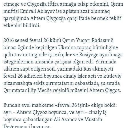
etmege ve Çiygozğa iftira atmağa talap etkenini, Qırım
muftisi Emirali Ablayev ise apisten azat olunmaq
qarşılığında Ahtem Çiygozğa qarşı ifade bermek teklif
etkenini bildirdi.
2016 senesi fevral 26 künü Qırım Yuqarı Radasınıñ
binası ögünde keçirilgen Ukraina topraq bütünligine
qoltutuv mitinginde iştirakçiler ve Rusiyege ayırılmağa
istegenlernen arasında çatışma olğan edi. Yarımada
silânen zapt etilgen soñ, yarımadaki Rus akimiyeti
fevral 26 adiseleri boyunca cinaiy işler açtı ve kütleviy
nizamsızlıqta sekiz qırımtatarını qabaatladı, şu sırada
Qırımtatar illiy Meclis reisiniñ müavini Ahtem Çiygoz.
Bundan evel mahkeme «fevral 26 işini» ekige böldi:
ayrı – Ahtem Çiygoz boyunca, ve ayrı – cinaiy iş
boyunca qabaatlanğan Ali Asanov ve Mustafa
Degermenci boyunca.