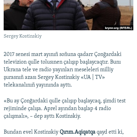
Русский
Українською
Sergey Kostinskiy
QOŞULIÑIZ!
2017 senesi mart ayınıñ soñuna qadarr Çonğardaki
televizion qulle tolusınen çalışıp başlaycaqtır. Bunı
RFE/RS bütün saytları
Ukrana tele ve radio yayınları meseleleri milliy
şurasnıñ azası Sergey Kostinskiy «UA | TV»
telekanalınıñ yayınında ayttı.
«Bu ay Çonğardaki qulle çalışıp başlaycaq, şimdi test
rejiminde çalışa. Aprel ayından başlap 4 radio
çalışmalı», – dep ayttı Kostinskiy.
Bundan evel Kostinskiy
Qırım.Aqiqatqa
qayd etti ki,