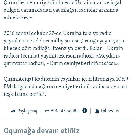
Qırım ile memuriy sıñırda esas Ukrainadan ve işğal
etilgen yarımadadan yayınlağan radiolar arasında
«duel» keçe.
2016 senesi dekabr 27-de Ukraina tele ve radio
yayınları meseleleri milliy şurası Qırımğa yayın yapa
bilecek dört radioğa litsenziya berdi. Bular – Ukrain
radiosı (cemaat yayını), Herson radiosı, «Meydan»
qırımtatar radiosı, «Qırım cemiyetleriniñ radiosı».
Qırım.Aqiqat Radiosınıñ yayınları içün litsenziya 105.9
FM dalğasında «Qırım cemiyetleriniñ radiosı» cemaat
teşkilâtına berildi.
Paylaşmaq
VPN-siz oquñız
Follow us
Oqumağa devam etiñiz