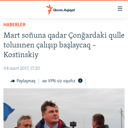
Link
açıqlığı
Esas
HABERLER
mündericege
HABERLER
Mart soñuna qadar Çonğardaki qulle
qaytmaq
SİYASET
Baş
tolusınen çalışıp başlaycaq –
İQTİSADİYAT
navigatsiyağa
Kostinskiy
qaytmaq
CEMİYET
Qıdıruvğa
04 mart 2017, 17:20
MEDENİYET
qaytmaq
Paylaşmaq
VPN-siz oquñız
İNSAN AQLARI
VİDEO
SÜRET
BLOGLAR
FİKİR