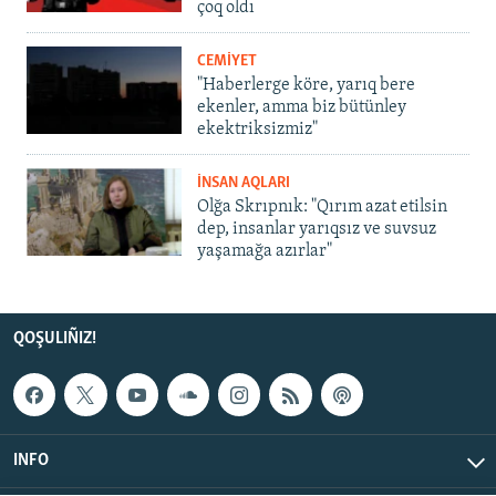
çoq oldı
CEMİYET
"Haberlerge köre, yarıq bere
ekenler, amma biz bütünley
ekektriksizmiz"
İNSAN AQLARI
Olğa Skrıpnık: "Qırım azat etilsin
dep, insanlar yarıqsız ve suvsuz
yaşamağa azırlar"
QOŞULIÑIZ!
INFO