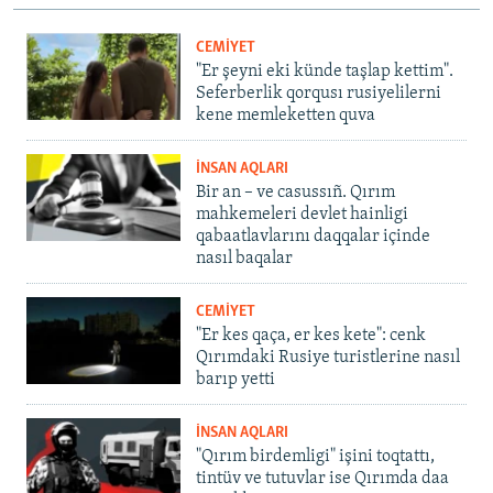
CEMİYET
"Er şeyni eki künde taşlap kettim".
Seferberlik qorqusı rusiyelilerni
kene memleketten quva
İNSAN AQLARI
Bir an – ve casussıñ. Qırım
mahkemeleri devlet hainligi
qabaatlavlarını daqqalar içinde
nasıl baqalar
CEMİYET
"Er kes qaça, er kes kete": cenk
Qırımdaki Rusiye turistlerine nasıl
barıp yetti
İNSAN AQLARI
"Qırım birdemligi" işini toqtattı,
tintüv ve tutuvlar ise Qırımda daa