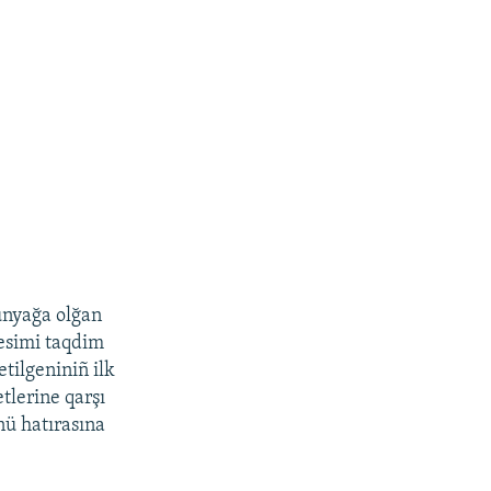
dünyağa olğan
resimi taqdim
tilgeniniñ ilk
tlerine qarşı
nü hatırasına