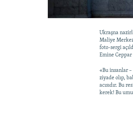
Ukraşna nazirl
Maliye Merkezi
foto-sergi açıl
Emine Ceppar F
«Bu insanlar –
ziyade olıp, b
acısıdır. Bu r
kerek! Bu umum