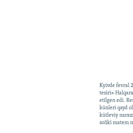
Kyivde fevral 
tesiri» Halqa
etilgen edi. R
künleri qayd o
kütleviy naraz
soñki matem me