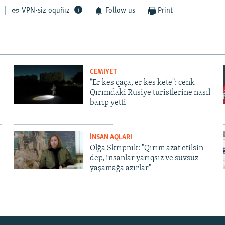
VPN-siz oquñız
Follow us
Print
CEMİYET
"Er kes qaça, er kes kete": cenk
Qırımdaki Rusiye turistlerine nasıl
barıp yetti
İNSAN AQLARI
Olğa Skrıpnık: "Qırım azat etilsin
dep, insanlar yarıqsız ve suvsuz
yaşamağa azırlar"