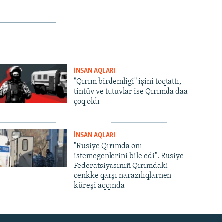
İNSAN AQLARI
"Qırım birdemligi" işini toqtattı,
tintüv ve tutuvlar ise Qırımda daa
çoq oldı
İNSAN AQLARI
"Rusiye Qırımda onı
istemegenlerini bile edi". Rusiye
Federatsiyasınıñ Qırımdaki
cenkke qarşı narazılıqlarnen
küreşi aqqında