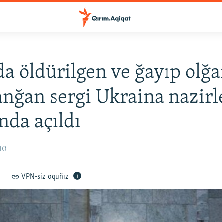
a öldürilgen ve ğayıp olğa
anğan sergi Ukraina nazirl
nda açıldı
:10
VPN-siz oquñız