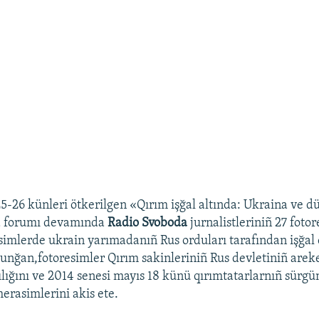
25-26 künleri ötkerilgen «Qırım işğal altında: Ukraina ve 
ra forumı devamında
Radio Svoboda
jurnalistleriniñ 27 foto
esimlerde ukrain yarımadanıñ Rus orduları tarafından işğal e
lunğan,fotoresimler Qırım sakinleriniñ Rus devletiniñ areke
ılığını ve 2014 senesi mayıs 18 künü qırımtatarlarnıñ sürgü
rasimlerini akis ete.