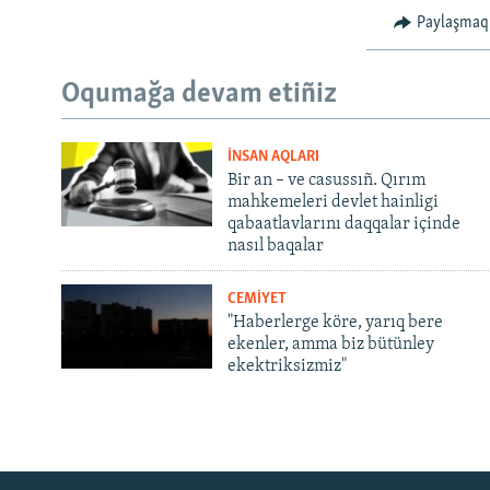
Paylaşmaq
Oqumağa devam etiñiz
İNSAN AQLARI
Bir an – ve casussıñ. Qırım
mahkemeleri devlet hainligi
qabaatlavlarını daqqalar içinde
nasıl baqalar
CEMİYET
"Haberlerge köre, yarıq bere
ekenler, amma biz bütünley
ekektriksizmiz"
Русский