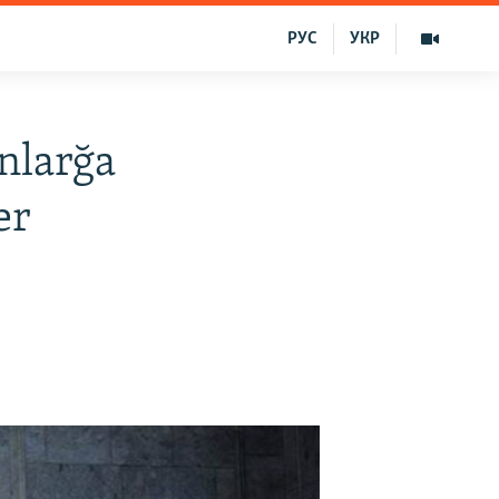
РУС
УКР
nlarğa
er