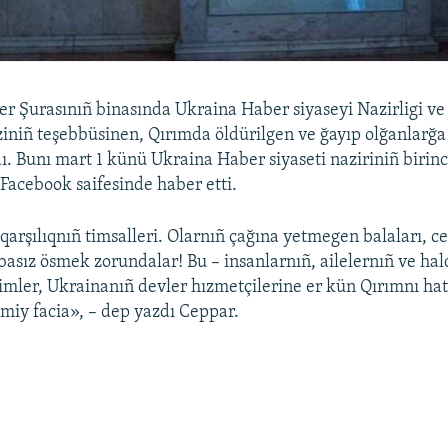
er Şurasınıñ binasında Ukraina Haber siyaseyi Nazirligi ve
niñ teşebbüsinen, Qırımda öldürilgen ve ğayıp olğanlarğa
dı. Bunı mart 1 künü Ukraina Haber siyaseti naziriniñ birin
acebook saifesinde haber etti.
 qarşılıqnıñ timsalleri. Olarnıñ çağına yetmegen balaları, c
abasız ösmek zorundalar! Bu – insanlarnıñ, ailelernıñ ve ha
esimler, Ukrainanıñ devler hızmetçilerine er kün Qırımnı ha
iy facia», – dep yazdı Ceppar.