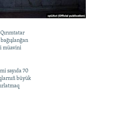
 Qırımtatar
 bağışlanğan
ci müavini
emi sayıda 70
lqlarnıñ büyük
tırlatmaq