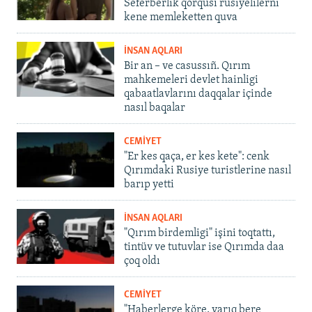
Seferberlik qorqusı rusiyelilerni
kene memleketten quva
İNSAN AQLARI
Bir an – ve casussıñ. Qırım
mahkemeleri devlet hainligi
qabaatlavlarını daqqalar içinde
nasıl baqalar
CEMİYET
"Er kes qaça, er kes kete": cenk
Qırımdaki Rusiye turistlerine nasıl
barıp yetti
İNSAN AQLARI
"Qırım birdemligi" işini toqtattı,
tintüv ve tutuvlar ise Qırımda daa
çoq oldı
CEMİYET
"Haberlerge köre, yarıq bere