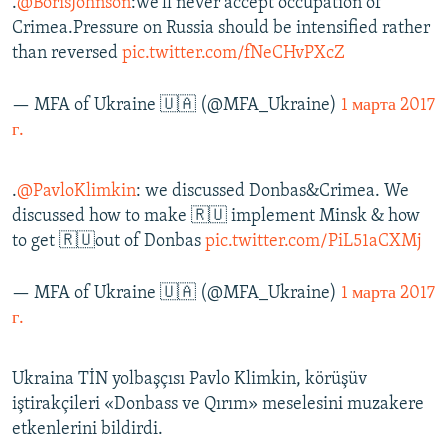
.
@BorisJohnson
:we'll never accept occupation of
Crimea.Pressure on Russia should be intensified rather
than reversed
pic.twitter.com/fNeCHvPXcZ
— MFA of Ukraine 🇺🇦 (@MFA_Ukraine)
1 марта 2017
г.
.
@PavloKlimkin
: we discussed Donbas&Crimea. We
discussed how to make 🇷🇺 implement Minsk & how
to get 🇷🇺out of Donbas
pic.twitter.com/PiL51aCXMj
— MFA of Ukraine 🇺🇦 (@MFA_Ukraine)
1 марта 2017
г.
Ukraina TİN yolbaşçısı Pavlo Klimkin, körüşüv
iştirakçileri «Donbass ve Qırım» meselesini muzakere
etkenlerini bildirdi.