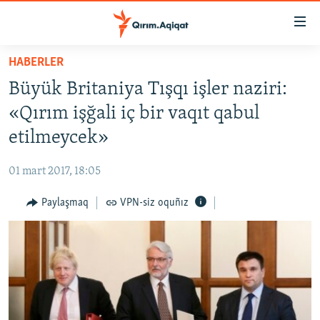
Link
açıqlığı
Esas
HABERLER
mündericege
HABERLER
Büyük Britaniya Tışqı işler naziri:
qaytmaq
SİYASET
Baş
«Qırım işğali iç bir vaqıt qabul
İQTİSADİYAT
navigatsiyağa
etilmeycek»
qaytmaq
CEMİYET
Qıdıruvğa
01 mart 2017, 18:05
MEDENİYET
qaytmaq
Paylaşmaq
VPN-siz oquñız
İNSAN AQLARI
VİDEO
SÜRET
BLOGLAR
FİKİR