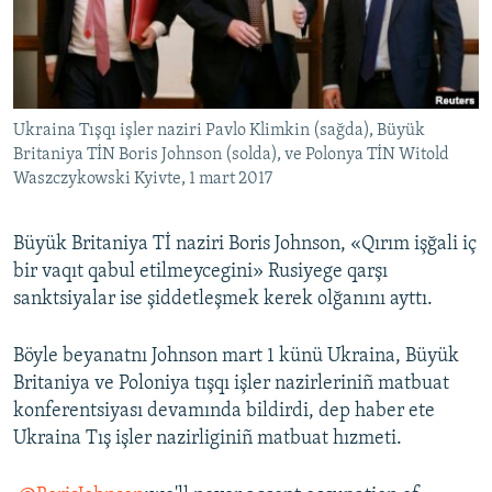
Русский
Українською
Ukraina Tışqı işler naziri Pavlo Klimkin (sağda), Büyük
QOŞULIÑIZ!
Britaniya TİN Boris Johnson (solda), ve Polonya TİN Witold
Waszczykowski Kyivte, 1 mart 2017
RFE/RS bütün saytları
Büyük Britaniya Tİ naziri Boris Johnson, «Qırım işğali iç
bir vaqıt qabul etilmeycegini» Rusiyege qarşı
sanktsiyalar ise şiddetleşmek kerek olğanını ayttı.
Böyle beyanatnı Johnson mart 1 künü Ukraina, Büyük
Britaniya ve Poloniya tışqı işler nazirleriniñ matbuat
konferentsiyası devamında bildirdi, dep haber ete
Ukraina Tış işler nazirliginiñ matbuat hızmeti.