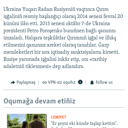
Ukraina Yuqarı Radası Rusiyeniñ vaqtınca Qırım
işğaliniñ resmiy başlanğıçı olaraq 2014 senesi fevral 20
kününi ilân etti. 2015 senesi oktâbr 7-de Ukraina
prezidenti Petro Poroşenko bunıñnen bağlı qanunnı
imzaladı. Halqara teşkilâtlar Qırımnıñ işğal ve ilhâq
etilmesini qanunsız areket olaraq tanıdılar. Ğarp
memleketleri bir sıra iqtisadiy sanktsiyalarnı kirsetti.
Rusiye yarımada işğalini inkâr etip, onı «tarihiy
adaletniñ tiklenmesi» dep adlandıra.
Paylaşmaq
VPN-siz oquñız
Follow us
Oqumağa devam etiñiz
CEMİYET
"Er şeyni eki künde taşlap kettim".