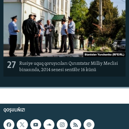
27
Rusiye uquq qoruyıcıları Qırımtatar Milliy Meclisi
binasında, 2014 senesi sentâbr 16 künü
QOŞULIÑIZ!