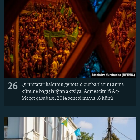
Русский
Українською
QOŞULIÑIZ!
RFE/RS bütün saytları
26
Qırımtatar halqınıñ genotsid qurbanlarını añma
kününe bağışlanğan aktsiya, Aqmescitniñ Aq-
Meçet qasabası, 2014 senesi mayıs 18 künü