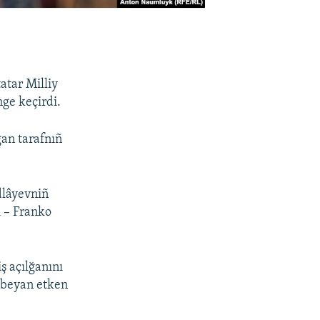
atar Milliy
ge keçirdi.
ğan tarafnıñ
dlâyevniñ
i – Franko
ş açılğanını
 beyan etken