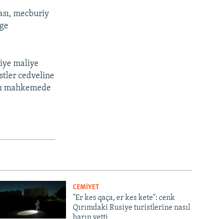
ması, mecburiy
ege
siye maliye
stler cedveline
rşı mahkemede
CEMİYET
"Er kes qaça, er kes kete": cenk
Qırımdaki Rusiye turistlerine nasıl
barıp yetti