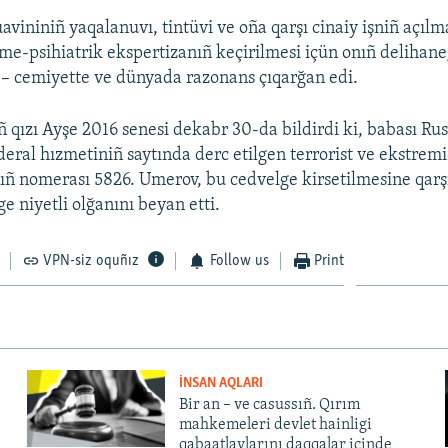
avininiñ yaqalanuvı, tintüvi ve oña qarşı cinaiy işniñ açıl
e-psihiatrik ekspertizanıñ keçirilmesi içün onıñ delihan
i – cemiyette ve dünyada razonans çıqarğan edi.
 qızı Ayşe 2016 senesi dekabr 30-da bildirdi ki, babası Ru
deral hızmetiniñ saytında derc etilgen terrorist ve ekstremi
nıñ nomerası 5826. Umerov, bu cedvelge kirsetilmesine qa
ge niyetli olğanını beyan etti.
VPN-siz oquñız
Follow us
Print
İNSAN AQLARI
Bir an – ve casussıñ. Qırım
mahkemeleri devlet hainligi
qabaatlavlarını daqqalar içinde