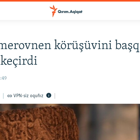
merovnen körüşüvini başq
keçirdi
6:49
VPN-siz oquñız