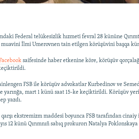
mdaki Federal telükesizlik hızmeti fevral 28 kününe Qırımt
ñ muavini İlmi Umerovnen tain etilgen körüşüvini başqa kün
Facebook
saifesinde haber etkenine köre, körüşüv qorçala
eçiktirildi.
ainlengen FSB ile körüşüv advokatlar Kurbedinov ve Seme
le yarınğa, mart 1 künü saat 15-ke keçiktirildi. Körüşüv yer
dep yazdı.
qarşı ekstremizm maddesi boyunca FSB tarafından cinaiy i
yıs 12 künü Qırımnıñ sabıq prokurorı Natalya Poklonskaya