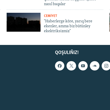
nasıl baqalar
CEMİYET
"Haberlerge köre, yarıq bere
ekenler, amma biz bütünley
ekektriksizmiz"
QOŞULIÑIZ!