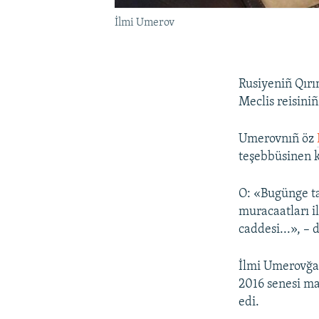
İlmi Umerov
Rusiyeniñ Qırı
Meclis reisini
Umerovnıñ öz
teşebbüsinen k
O: «Bugünge t
muracaatları i
caddesi...», – 
İlmi Umerovğa 
2016 senesi ma
edi.