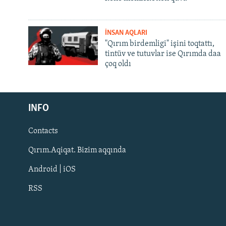
İNSAN AQLARI
"Qırım birdemligi" işini toqtattı,
tintüv ve tutuvlar ise Qırımda daa
çoq oldı
Русский
INFO
Українською
Contacts
QOŞULIÑIZ!
Qırım.Aqiqat. Bizim aqqında
Android | iOS
RSS
RFE/RS bütün saytları