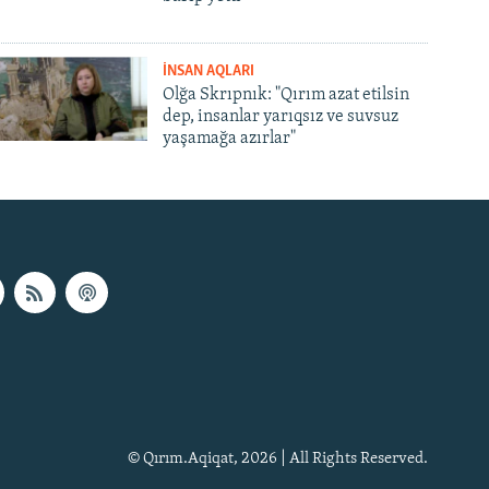
İNSAN AQLARI
Olğa Skrıpnık: "Qırım azat etilsin
dep, insanlar yarıqsız ve suvsuz
yaşamağa azırlar"
© Qırım.Aqiqat, 2026 | All Rights Reserved.