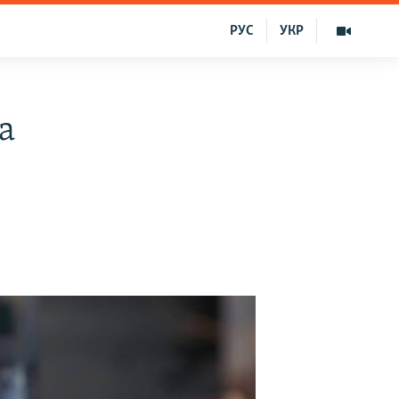
РУС
УКР
a