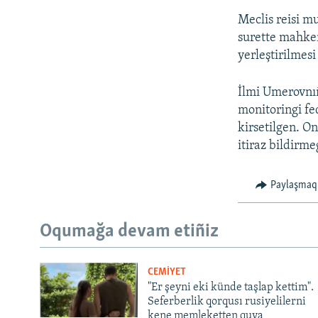
Meclis reisi mu
surette mahkem
yerleştirilmes
İlmi Umerovnıñ
monitoringi fe
kirsetilgen. O
itiraz bildirme
Paylaşmaq
Oqumağa devam etiñiz
CEMİYET
"Er şeyni eki künde taşlap kettim".
Seferberlik qorqusı rusiyelilerni
kene memleketten quva