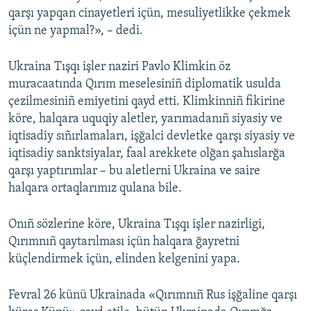
qarşı yapqan cinayetleri içün, mesuliyetlikke çekmek
içün ne yapmal?», – dedi.
Ukraina Tışqı işler naziri Pavlo Klimkin öz
muracaatında Qırım meselesiniñ diplomatik usulda
çezilmesiniñ emiyetini qayd etti. Klimkinniñ fikirine
köre, halqara uquqiy aletler, yarımadanıñ siyasiy ve
iqtisadiy sıñırlamaları, işğalci devletke qarşı siyasiy ve
iqtisadiy sanktsiyalar, faal arekkete olğan şahıslarğa
qarşı yaptırımlar – bu aletlerni Ukraina ve saire
halqara ortaqlarımız qulana bile.
Onıñ sözlerine köre, Ukraina Tışqı işler nazirligi,
Qırımnıñ qaytarılması içün halqara ğayretni
küçlendirmek içün, elinden kelgenini yapa.
Fevral 26 künü Ukrainada «Qırımnıñ Rus işğaline qarşı