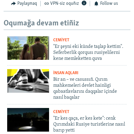
Paylaşmaq
VPN-siz oquñız
Follow us
Oqumağa devam etiñiz
CEMİYET
"Er şeyni eki künde taşlap kettim".
Seferberlik qorqusı rusiyelilerni
kene memleketten quva
İNSAN AQLARI
Bir an – ve casussıñ. Qırım
mahkemeleri devlet hainligi
qabaatlavlarını daqqalar içinde
nasıl baqalar
CEMİYET
"Er kes qaça, er kes kete": cenk
Qırımdaki Rusiye turistlerine nasıl
barıp yetti