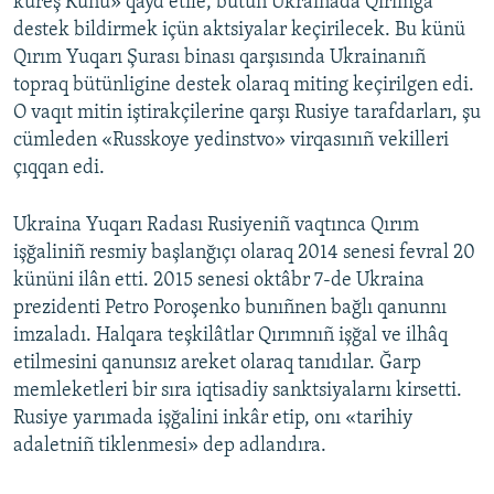
küreş Künü» qayd etile, bütün Ukrainada Qırımğa
destek bildirmek içün aktsiyalar keçirilecek. Bu künü
Qırım Yuqarı Şurası binası qarşısında Ukrainanıñ
topraq bütünligine destek olaraq miting keçirilgen edi.
O vaqıt mitin iştirakçilerine qarşı Rusiye tarafdarları, şu
cümleden «Russkoye yedinstvo» virqasınıñ vekilleri
çıqqan edi.
Ukraina Yuqarı Radası Rusiyeniñ vaqtınca Qırım
işğaliniñ resmiy başlanğıçı olaraq 2014 senesi fevral 20
kününi ilân etti. 2015 senesi oktâbr 7-de Ukraina
prezidenti Petro Poroşenko bunıñnen bağlı qanunnı
imzaladı. Halqara teşkilâtlar Qırımnıñ işğal ve ilhâq
etilmesini qanunsız areket olaraq tanıdılar. Ğarp
memleketleri bir sıra iqtisadiy sanktsiyalarnı kirsetti.
Rusiye yarımada işğalini inkâr etip, onı «tarihiy
adaletniñ tiklenmesi» dep adlandıra.