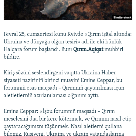
Русский
Українською
Fevral 25, cumaertesi künü Kyivde «Qırım işğal altında:
QOŞULIÑIZ!
Ukraina ve dünyağa olğan tesiri» adı ile eki künlük
Halqara forum başlandı. Bunı
Qırım.Aqiqat
muhbiri
bildire.
RFE/RS bütün saytları
Kiriş sözüni seslendirgeni vaqıtta Ukraina Haber
siyaseti naziriniñ birinci muavini Emine Ceppar, bu
forumnıñ esas maqsadı – Qırımnıñ qaytarılması içün
aletletlerniñ azırlanılaması olğanını ayttı.
Emine Ceppar: «İşbu forumnıñ maqsadı – Qırım
meselesini daa bir kere kötermek, ve Qırımnı nasıl etip
qaytaracağımıznı tüşünmek. Nasıl aletlerni qullana
bilemiz. Rusiyeni, Ukraina ve ukrain vatandaşlarına