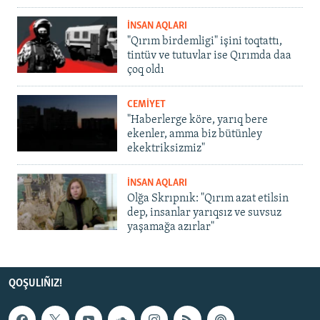
İNSAN AQLARI
"Qırım birdemligi" işini toqtattı,
tintüv ve tutuvlar ise Qırımda daa
çoq oldı
CEMİYET
"Haberlerge köre, yarıq bere
ekenler, amma biz bütünley
ekektriksizmiz"
İNSAN AQLARI
Olğa Skrıpnık: "Qırım azat etilsin
dep, insanlar yarıqsız ve suvsuz
yaşamağa azırlar"
QOŞULIÑIZ!