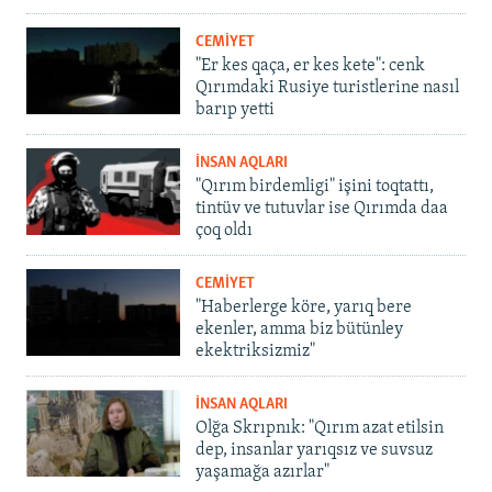
CEMİYET
"Er kes qaça, er kes kete": cenk
Qırımdaki Rusiye turistlerine nasıl
barıp yetti
İNSAN AQLARI
"Qırım birdemligi" işini toqtattı,
tintüv ve tutuvlar ise Qırımda daa
çoq oldı
CEMİYET
"Haberlerge köre, yarıq bere
ekenler, amma biz bütünley
ekektriksizmiz"
İNSAN AQLARI
Olğa Skrıpnık: "Qırım azat etilsin
dep, insanlar yarıqsız ve suvsuz
yaşamağa azırlar"