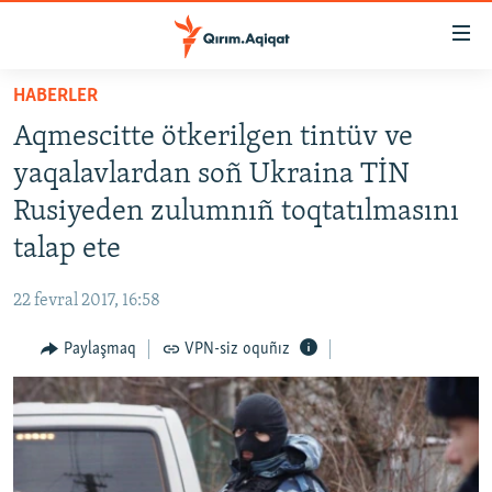
Link
açıqlığı
Esas
HABERLER
mündericege
HABERLER
Aqmescitte ötkerilgen tintüv ve
qaytmaq
SİYASET
Baş
yaqalavlardan soñ Ukraina TİN
İQTİSADİYAT
navigatsiyağa
Rusiyeden zulumnıñ toqtatılmasını
qaytmaq
CEMİYET
talap ete
Qıdıruvğa
MEDENİYET
qaytmaq
22 fevral 2017, 16:58
İNSAN AQLARI
Paylaşmaq
VPN-siz oquñız
VİDEO
SÜRET
BLOGLAR
FİKİR