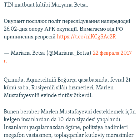
TİN matbuat kâtibi Maryana Betsa.
Окупант посилює політ переслідування напередодні
26.02-дня опору АРК окупації. Вимагаємо від РФ
припинення репресій
https://t.co/niKCgSAc2R
— Mariana Betsa (@Mariana_Betsa)
22 февраля 2017
г.
Qırımda, Aqmescitniñ Boğurça qasabasında, fevral 21
künü saba, Rusiyeniñ silâlı hızmetleri, Marlen
Mustafayevniñ evinde tintüv ötkerdi.
Bunen beraber Marlen Mustafayevni desteklemek içün
kelgen insanlardan da 10-dan ziyadesi yaqalandı.
İnsanlarnı yaqalamazdan ögüne, politsiya hadimleri
megafon vastasınen, toplaşqanlar kütleviy merasimler