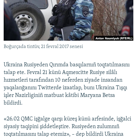
Русский
Українською
QOŞULIÑIZ!
Boğurçada tintüv, 21 fevral 2017 senesi
Ukraina Rusiyeden Qırımda basqılarnıñ toqtatılmasını
RFE/RS bütün saytları
talap ete. Fevral 21 künü Aqmescitte Rusiye silâlı
hızmetleri tarafından 10 neferden ziyade insandan
yaqalanğanını Twitterde izaatlap, bunı Ukraina Tışqı
işler Nazirliginiñ matbuat kâtibi Maryana Betsa
bildirdi.
«26.02 QMC işğalge qarşı küreş künü arfesinde, işğalci
siyasiy taqipini şiddetleştire. Rusiyeden zulumnıñ
toqtatılmasını talap etemiz», – dep bildirdi Ukraina