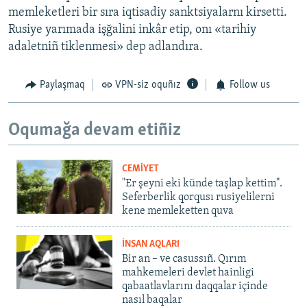
memleketleri bir sıra iqtisadiy sanktsiyalarnı kirsetti.
Rusiye yarımada işğalini inkâr etip, onı «tarihiy
adaletniñ tiklenmesi» dep adlandıra.
Paylaşmaq
VPN-siz oquñız
Follow us
Oqumağa devam etiñiz
CEMİYET
"Er şeyni eki künde taşlap kettim".
Seferberlik qorqusı rusiyelilerni
kene memleketten quva
İNSAN AQLARI
Bir an – ve casussıñ. Qırım
mahkemeleri devlet hainligi
qabaatlavlarını daqqalar içinde
nasıl baqalar