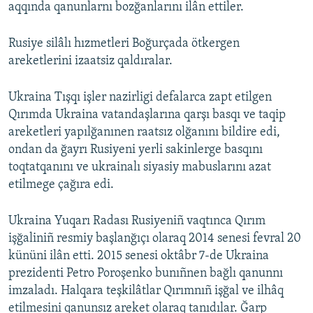
aqqında qanunlarnı bozğanlarını ilân ettiler.
Rusiye silâlı hızmetleri Boğurçada ötkergen
areketlerini izaatsiz qaldıralar.
Ukraina Tışqı işler nazirligi defalarca zapt etilgen
Qırımda Ukraina vatandaşlarına qarşı basqı ve taqip
areketleri yapılğanınen raatsız olğanını bildire edi,
ondan da ğayrı Rusiyeni yerli sakinlerge basqını
toqtatqanını ve ukrainalı siyasiy mabuslarını azat
etilmege çağıra edi.
Ukraina Yuqarı Radası Rusiyeniñ vaqtınca Qırım
işğaliniñ resmiy başlanğıçı olaraq 2014 senesi fevral 20
kününi ilân etti. 2015 senesi oktâbr 7-de Ukraina
prezidenti Petro Poroşenko bunıñnen bağlı qanunnı
imzaladı. Halqara teşkilâtlar Qırımnıñ işğal ve ilhâq
etilmesini qanunsız areket olaraq tanıdılar. Ğarp