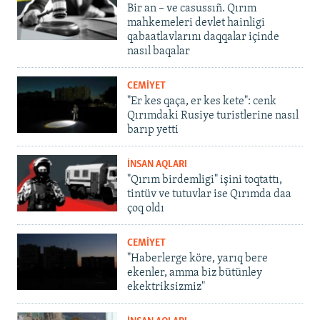
Bir an – ve casussıñ. Qırım
mahkemeleri devlet hainligi
qabaatlavlarını daqqalar içinde
nasıl baqalar
CEMİYET
"Er kes qaça, er kes kete": cenk
Qırımdaki Rusiye turistlerine nasıl
barıp yetti
İNSAN AQLARI
"Qırım birdemligi" işini toqtattı,
tintüv ve tutuvlar ise Qırımda daa
çoq oldı
CEMİYET
"Haberlerge köre, yarıq bere
ekenler, amma biz bütünley
ekektriksizmiz"