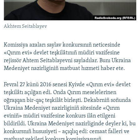
Русский
Українською
Akhtem Seitablayev
QOŞULIÑIZ!
Komissiya azaları saylav konkursınıñ neticesinde
«Qırım evi» devlet teşkilâtınıñ müdiri vazifesine
rejissör Ahtem Seitablayevni sayladılar. Bunı Ukraina
RFE/RS bütün saytları
Medeniyet nazirliginiñ matbuat hızmeti haber ete.
Fevral 27 künü 2016 senesi Kyivde «Qırım evi» devlet
teşkilâtı açılğan edi. Onda Qırım meselelerinen
oğraşqan bir-qaç teşkilât birleşti. Dekabrniñ soñunda
Ukraina Medeniyet nazirliginiñ sitesinde «Qırım
eviniñ» müdiri vazifesine konkurs ilân etilgeni
bildirildi. Ukraina Medeniyet nazirliginde deyler ki, bu
konkursnıñ hususiyeti – açıqlıq edi: cemaat falleri ve
matbuat vekileri konkurs komissiyasınıñ