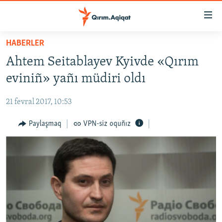
Link
açıqlığı
Esas
HABERLER
mündericege
HABERLER
Ahtem Seitablayev Kyivde «Qırım
qaytmaq
SİYASET
Baş
eviniñ» yañı müdiri oldı
İQTİSADİYAT
navigatsiyağa
qaytmaq
21 fevral 2017, 10:53
CEMİYET
Qıdıruvğa
MEDENİYET
Paylaşmaq
VPN-siz oquñız
qaytmaq
İNSAN AQLARI
VİDEO
SÜRET
BLOGLAR
FİKİR