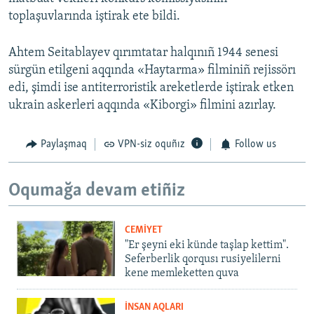
toplaşuvlarında iştirak ete bildi.
Ahtem Seitablayev qırımtatar halqınıñ 1944 senesi
sürgün etilgeni aqqında «Haytarma» filminiñ rejissörı
edi, şimdi ise antiterroristik areketlerde iştirak etken
ukrain askerleri aqqında «Kiborgi» filmini azırlay.
Paylaşmaq
VPN-siz oquñız
Follow us
Oqumağa devam etiñiz
CEMİYET
"Er şeyni eki künde taşlap kettim".
Seferberlik qorqusı rusiyelilerni
kene memleketten quva
İNSAN AQLARI