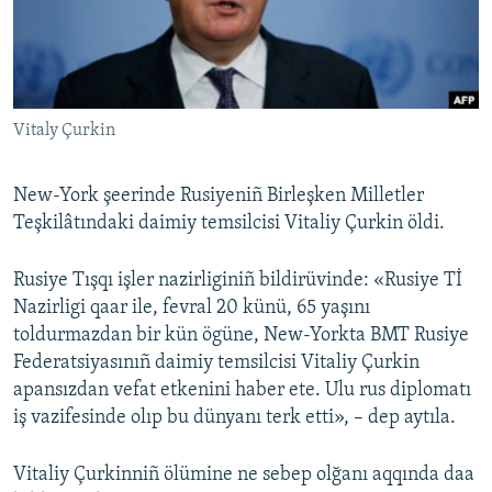
Русский
Українською
Vitaly Çurkin
QOŞULIÑIZ!
New-York şeerinde Rusiyeniñ Birleşken Milletler
Teşkilâtındaki daimiy temsilcisi Vitaliy Çurkin öldi.
RFE/RS bütün saytları
Rusiye Tışqı işler nazirliginiñ bildirüvinde: «Rusiye Tİ
Nazirligi qaar ile, fevral 20 künü, 65 yaşını
toldurmazdan bir kün ögüne, New-Yorkta BMT Rusiye
Federatsiyasınıñ daimiy temsilcisi Vitaliy Çurkin
apansızdan vefat etkenini haber ete. Ulu rus diplomatı
iş vazifesinde olıp bu dünyanı terk etti», – dep aytıla.
Vitaliy Çurkinniñ ölümine ne sebep olğanı aqqında daa