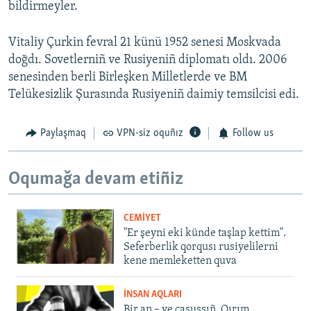
bildirmeyler.
Vitaliy Çurkin fevral 21 künü 1952 senesi Moskvada
doğdı. Sovetlerniñ ve Rusiyeniñ diplomatı oldı. 2006
senesinden berli Birleşken Milletlerde ve BM
Telükesizlik Şurasında Rusiyeniñ daimiy temsilcisi edi.
Paylaşmaq
VPN-siz oquñız
Follow us
Oqumağa devam etiñiz
CEMİYET
"Er şeyni eki künde taşlap kettim".
Seferberlik qorqusı rusiyelilerni
kene memleketten quva
İNSAN AQLARI
Bir an – ve casussıñ. Qırım