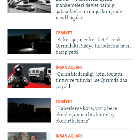
mahkemeleri devlet hainligi
qabaatlavlarını daqqalar içinde
nasıl baqalar
CEMİYET
"Er kes qaça, er kes kete": cenk
Qırımdaki Rusiye turistlerine nasıl
barıp yetti
İNSAN AQLARI
"Qırım birdemligi" işini toqtattı,
tintüv ve tutuvlar ise Qırımda daa
çoq oldı
CEMİYET
"Haberlerge köre, yarıq bere
ekenler, amma biz bütünley
ekektriksizmiz"
İNSAN AQLARI