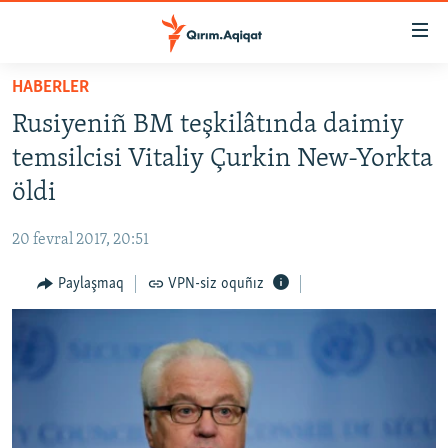
Link
açıqlığı
Esas
HABERLER
mündericege
HABERLER
Rusiyeniñ BM teşkilâtında daimiy
qaytmaq
SİYASET
Baş
temsilcisi Vitaliy Çurkin New-Yorkta
İQTİSADİYAT
navigatsiyağa
öldi
qaytmaq
CEMİYET
Qıdıruvğa
20 fevral 2017, 20:51
MEDENİYET
qaytmaq
Paylaşmaq
VPN-siz oquñız
İNSAN AQLARI
VİDEO
SÜRET
BLOGLAR
FİKİR