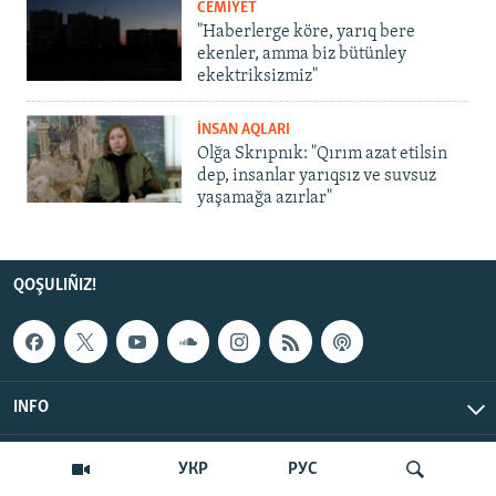
CEMİYET
"Haberlerge köre, yarıq bere
ekenler, amma biz bütünley
ekektriksizmiz"
İNSAN AQLARI
Olğa Skrıpnık: "Qırım azat etilsin
dep, insanlar yarıqsız ve suvsuz
yaşamağa azırlar"
QOŞULIÑIZ!
INFO
© Qırım.Aqiqat, 2026 | All Rights Reserved.
УКР
РУС