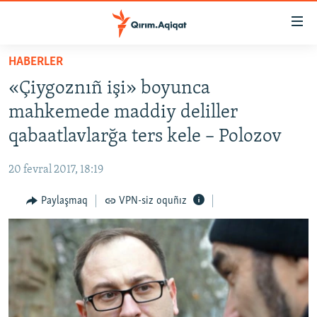
Link
açıqlığı
Esas
HABERLER
mündericege
HABERLER
«Çiygoznıñ işi» boyunca
qaytmaq
SİYASET
Baş
mahkemede maddiy deliller
İQTİSADİYAT
navigatsiyağa
qabaatlavlarğa ters kele – Polozov
qaytmaq
CEMİYET
Qıdıruvğa
20 fevral 2017, 18:19
MEDENİYET
qaytmaq
Paylaşmaq
VPN-siz oquñız
İNSAN AQLARI
VİDEO
SÜRET
BLOGLAR
FİKİR