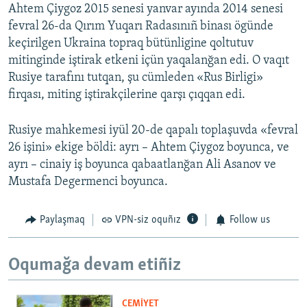
Ahtem Çiygoz 2015 senesi yanvar ayında 2014 senesi
fevral 26-da Qırım Yuqarı Radasınıñ binası ögünde
keçirilgen Ukraina topraq bütünligine qoltutuv
mitinginde iştirak etkeni içün yaqalanğan edi. O vaqıt
Rusiye tarafını tutqan, şu cümleden «Rus Birligi»
firqası, miting iştirakçilerine qarşı çıqqan edi.
Rusiye mahkemesi iyül 20-de qapalı toplaşuvda «fevral
26 işini» ekige böldi: ayrı – Ahtem Çiygoz boyunca, ve
ayrı – cinaiy iş boyunca qabaatlanğan Ali Asanov ve
Mustafa Degermenci boyunca.
Paylaşmaq
VPN-siz oquñız
Follow us
Oqumağa devam etiñiz
CEMİYET