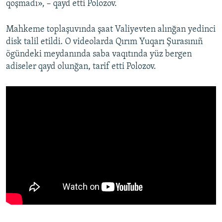
qoşmadı», – qayd etti Polozov.
Mahkeme toplaşuvında şaat Valiyevten alınğan yedinci
disk talil etildi. O videolarda Qırım Yuqarı Şurasınıñ
ögündeki meydanında saba vaqıtında yüz bergen
adiseler qayd olunğan, tarif etti Polozov.