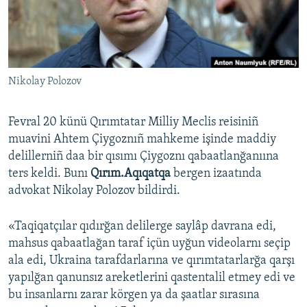
Русский
Українською
Nikolay Polozov
QOŞULIÑIZ!
Fevral 20 künü Qırımtatar Milliy Meclis reisiniñ
muavini Ahtem Çiygoznıñ mahkeme işinde maddiy
RFE/RS bütün saytları
delillerniñ daa bir qısımı Çiygoznı qabaatlanğanıına
ters keldi. Bunı
Qırım.Aqıqatqa
bergen izaatında
advokat Nikolay Polozov bildirdi.
«Taqiqatçılar qıdırğan delilerge saylâp davrana edi,
mahsus qabaatlağan taraf içün uyğun videolarnı seçip
ala edi, Ukraina tarafdarlarına ve qırımtatarlarğa qarşı
yapılğan qanunsız areketlerini qastentalil etmey edi ve
bu insanlarnı zarar körgen ya da şaatlar sırasına