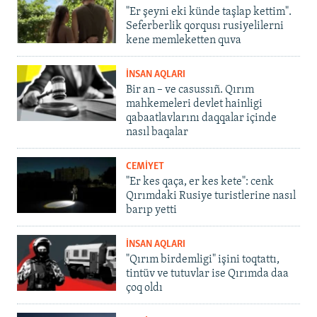
"Er şeyni eki künde taşlap kettim".
Seferberlik qorqusı rusiyelilerni
kene memleketten quva
İNSAN AQLARI
Bir an – ve casussıñ. Qırım
mahkemeleri devlet hainligi
qabaatlavlarını daqqalar içinde
nasıl baqalar
CEMİYET
"Er kes qaça, er kes kete": cenk
Qırımdaki Rusiye turistlerine nasıl
barıp yetti
İNSAN AQLARI
"Qırım birdemligi" işini toqtattı,
tintüv ve tutuvlar ise Qırımda daa
çoq oldı