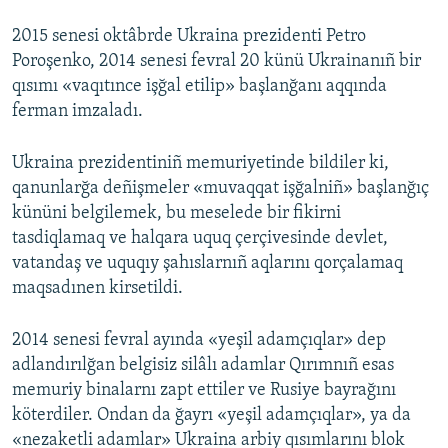
2015 senesi oktâbrde Ukraina prezidenti Petro
Poroşenko, 2014 senesi fevral 20 künü Ukrainanıñ bir
qısımı «vaqıtınce işğal etilip» başlanğanı aqqında
ferman imzaladı.
Ukraina prezidentiniñ memuriyetinde bildiler ki,
qanunlarğa deñişmeler «muvaqqat işğalniñ» başlanğıç
kününi belgilemek, bu meselede bir fikirni
tasdiqlamaq ve halqara uquq çerçivesinde devlet,
vatandaş ve uquqıy şahıslarnıñ aqlarını qorçalamaq
maqsadınen kirsetildi.
2014 senesi fevral ayında «yeşil adamçıqlar» dep
adlandırılğan belgisiz silâlı adamlar Qırımnıñ esas
memuriy binalarnı zapt ettiler ve Rusiye bayrağını
köterdiler. Ondan da ğayrı «yeşil adamçıqlar», ya da
«nezaketli adamlar» Ukraina arbiy qısımlarını blok