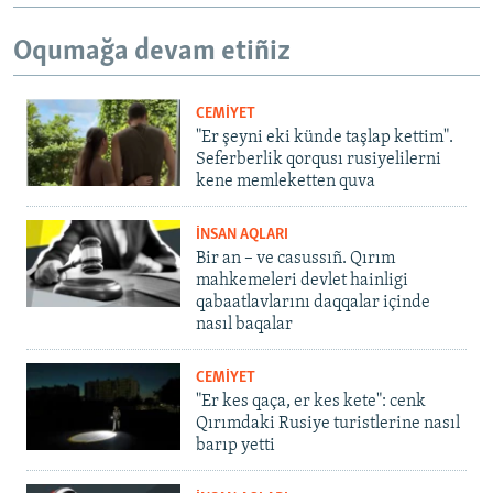
Oqumağa devam etiñiz
CEMİYET
"Er şeyni eki künde taşlap kettim".
Seferberlik qorqusı rusiyelilerni
kene memleketten quva
İNSAN AQLARI
Bir an – ve casussıñ. Qırım
mahkemeleri devlet hainligi
qabaatlavlarını daqqalar içinde
nasıl baqalar
CEMİYET
"Er kes qaça, er kes kete": cenk
Qırımdaki Rusiye turistlerine nasıl
barıp yetti