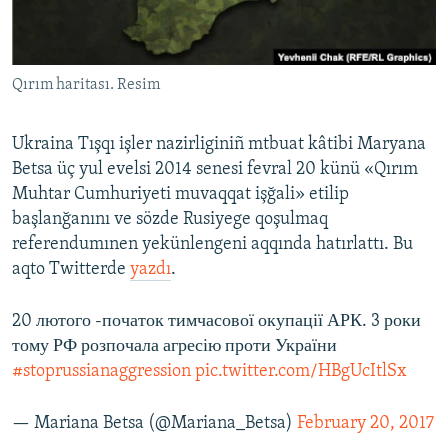
Русский
Українською
Qırım haritası. Resim
QOŞULIÑIZ!
Ukraina Tışqı işler nazirliginiñ mtbuat kâtibi Maryana
Betsa üç yul evelsi 2014 senesi fevral 20 künü «Qırım
Muhtar Cumhuriyeti muvaqqat işğali» etilip
RFE/RS bütün saytları
başlanğanını ve sözde Rusiyege qoşulmaq
referendumınen yekünlengeni aqqında hatırlattı. Bu
aqto Twitterde
yazdı
.
20 лютого -початок тимчасової окупації АРК. 3 роки
тому РФ розпочала агресію проти України
#stoprussianaggression
pic.twitter.com/HBgUcItlSx
— Mariana Betsa (@Mariana_Betsa)
February 20, 2017