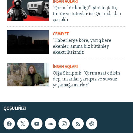
İNSAN AQLARI
"Qırım birdemligi" işini toqtattı,
tintüv ve tutuvlar ise Qırımda daa
çoq oldı
CEMİYET
"Haberlerge köre, yarıq bere
ekenler, amma biz bütünley
ekektriksizmiz"
İNSAN AQLARI
Olğa Skrıpnık: "Qırım azat etilsin
dep, insanlar yarıqsız ve suvsuz
yaşamağa azırlar"
QOŞULIÑIZ!