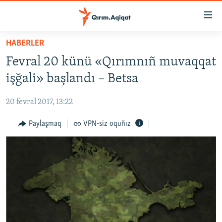
Link
açıqlığı
Esas
HABERLER
mündericege
HABERLER
Fevral 20 künü «Qırımnıñ muvaqqat
qaytmaq
SİYASET
Baş
işğali» başlandı – Betsa
İQTİSADİYAT
navigatsiyağa
qaytmaq
20 fevral 2017, 13:22
CEMİYET
Qıdıruvğa
MEDENİYET
Paylaşmaq
VPN-siz oquñız
qaytmaq
İNSAN AQLARI
VİDEO
SÜRET
BLOGLAR
FİKİR