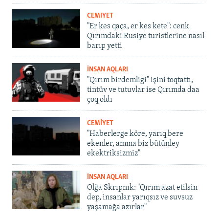
CEMİYET
"Er kes qaça, er kes kete": cenk
Qırımdaki Rusiye turistlerine nasıl
barıp yetti
İNSAN AQLARI
"Qırım birdemligi" işini toqtattı,
tintüv ve tutuvlar ise Qırımda daa
çoq oldı
CEMİYET
"Haberlerge köre, yarıq bere
ekenler, amma biz bütünley
ekektriksizmiz"
İNSAN AQLARI
Olğa Skrıpnık: "Qırım azat etilsin
dep, insanlar yarıqsız ve suvsuz
yaşamağa azırlar"