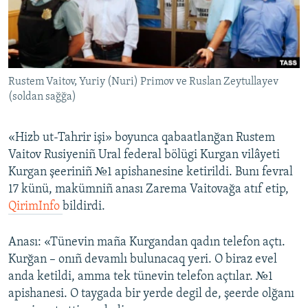
Русский
Українською
Rustem Vaitov, Yuriy (Nuri) Primov ve Ruslan Zeytullayev
QOŞULIÑIZ!
(soldan sağğa)
«Hizb ut-Tahrir işi» boyunca qabaatlanğan Rustem
RFE/RS bütün saytları
Vaitov Rusiyeniñ Ural federal bölügi Kurgan vilâyeti
Kurgan şeeriniñ №1 apishanesine ketirildi. Bunı fevral
17 künü, makümniñ anası Zarema Vaitovağa atıf etip,
QirimInfo
bildirdi.
Anası: «Tünevin maña Kurgandan qadın telefon açtı.
Kurğan – onıñ devamlı bulunacaq yeri. O biraz evel
anda ketildi, amma tek tünevin telefon açtılar. №1
apishanesi. O taygada bir yerde degil de, şeerde olğanı