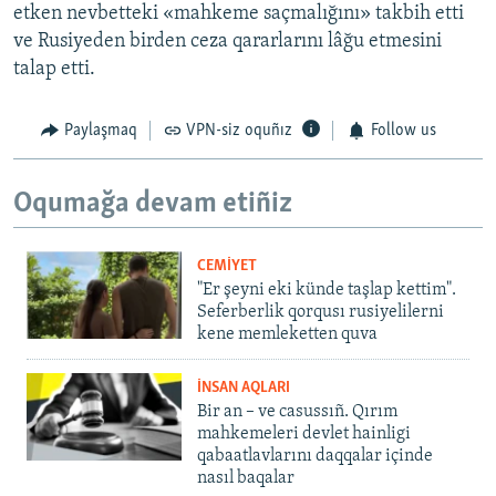
etken nevbetteki «mahkeme saçmalığını» takbih etti
ve Rusiyeden birden ceza qararlarını lâğu etmesini
talap etti.
Paylaşmaq
VPN-siz oquñız
Follow us
Oqumağa devam etiñiz
CEMİYET
"Er şeyni eki künde taşlap kettim".
Seferberlik qorqusı rusiyelilerni
kene memleketten quva
İNSAN AQLARI
Bir an – ve casussıñ. Qırım
mahkemeleri devlet hainligi
qabaatlavlarını daqqalar içinde
nasıl baqalar