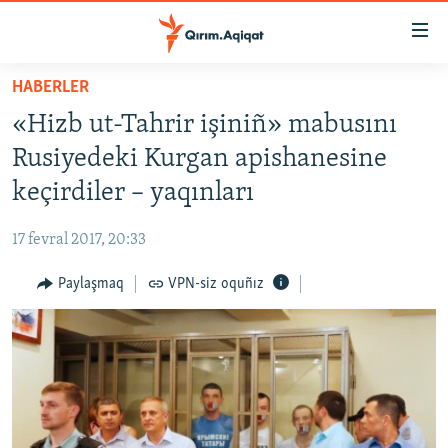
Link
açıqlığı
Esas
HABERLER
mündericege
HABERLER
«Hizb ut-Tahrir işiniñ» mabusını
qaytmaq
SİYASET
Baş
Rusiyedeki Kurgan apishanesine
İQTİSADİYAT
navigatsiyağa
keçirdiler – yaqınları
qaytmaq
CEMİYET
Qıdıruvğa
17 fevral 2017, 20:33
MEDENİYET
qaytmaq
Paylaşmaq
VPN-siz oquñız
İNSAN AQLARI
VİDEO
SÜRET
BLOGLAR
FİKİR