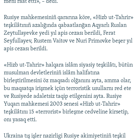
meni raat etti», – dedi.
Rusiye mahkemesiniñ qararına köre, «Hizb ut-Tahrir»
teşkilâtınıñ azalığında qabaatlanğan Aqyarlı Ruslan
Zeytullayevke yedi yıl apis cezası berildi, Ferat
Seyfullayev, Rustem Vaitov ve Nuri Primovke beşer yıl
apis cezası berildi.
«Hizb ut-Tahrir» halqara islâm siyasiy teşkilâtı, bütün
musulman devletleriniñ islâm halifatına
birleştirilmesini öz maqsadı olğanını ayta, amma olar,
bu maqsatqa irişmek içün terroristik usullarnı red ete
ve Rusiyede adaletsiz taqip etilgenini ayta. Rusiye
Yuqarı mahkemesi 2003 senesi «Hizb ut-Tahrir»
teşkilâtını 15 «terrorist» birleşme cedveline kirsetip,
onı yasaq etti.
Ukraina tış işler nazirligi Rusiye akimiyetiniñ teşkil