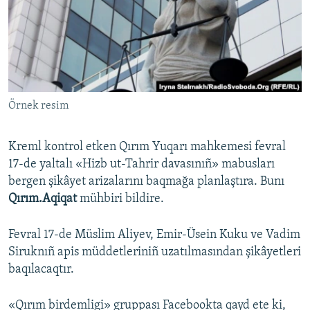
Русский
Українською
QOŞULIÑIZ!
Örnek resim
Kreml kontrol etken Qırım Yuqarı mahkemesi fevral
RFE/RS bütün saytları
17-de yaltalı «Hizb ut-Tahrir davasınıñ» mabusları
bergen şikâyet arizalarını baqmağa planlaştıra. Bunı
Qırım.Aqiqat
mühbiri bildire.
Fevral 17-de Müslim Aliyev, Emir-Üsein Kuku ve Vadim
Siruknıñ apis müddetleriniñ uzatılmasından şikâyetleri
baqılacaqtır.
«Qırım birdemligi» gruppası Facebookta qayd ete ki,