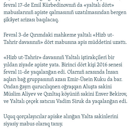
fevral 17-de Emil Kürbedinovnıñ da «yaltalı dört»
mabuslarınıñ apiste qalmasınıñ uzatılmasından bergen
şikâyet arizası baqılacaq.
Fevral 3-de Qırımdaki mahkeme yaltalı «Hizb ut-
Tahrir davasınıñ» dört mabusına apis müddetini uzattı.
«Hizb ut-Tahrir» davasınıñ Yaltalı iştirakçileri bir
yıldan ziyade apiste yata. Birinci dört kişi 2016 senesi
fevral 11-de yaqalanğan edi. Olarnıñ arasında İnsan
aqları bağ gruppasınıñ azası Emir-Üsein Kuku da bar.
Ondan ğayrı qurucılıqnen oğraşqan Aluşta sakini
Müslim Aliyev ve Qızıltaş köyüniñ sakini Enver Bekirov,
ve Yaltalı çeçek satıcısı Vadim Siruk da yaqalanğan edi.
Uquq qorçalayıcılar apiske alınğan Yalta sakinlerini
siyasiy mabus olaraq tanıy.