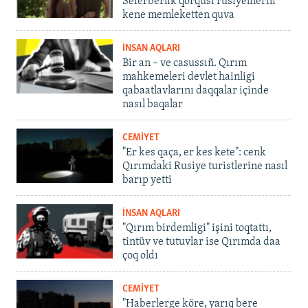
Seferberlik qorqusı rusiyelilerni
kene memleketten quva
İNSAN AQLARI
Bir an – ve casussıñ. Qırım
mahkemeleri devlet hainligi
qabaatlavlarını daqqalar içinde
nasıl baqalar
CEMİYET
"Er kes qaça, er kes kete": cenk
Qırımdaki Rusiye turistlerine nasıl
barıp yetti
İNSAN AQLARI
"Qırım birdemligi" işini toqtattı,
tintüv ve tutuvlar ise Qırımda daa
çoq oldı
CEMİYET
"Haberlerge köre, yarıq bere