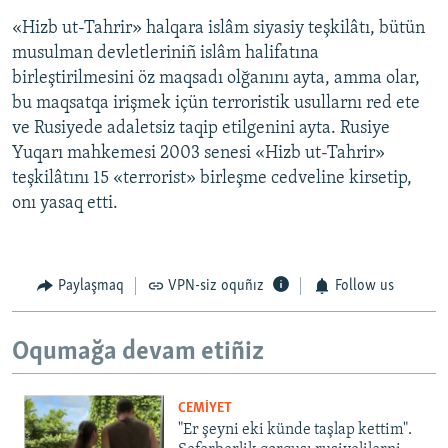
«Hizb ut-Tahrir» halqara islâm siyasiy teşkilâtı, bütün
musulman devletleriniñ islâm halifatına
birleştirilmesini öz maqsadı olğanını ayta, amma olar,
bu maqsatqa irişmek içün terroristik usullarnı red ete
ve Rusiyede adaletsiz taqip etilgenini ayta. Rusiye
Yuqarı mahkemesi 2003 senesi «Hizb ut-Tahrir»
teşkilâtını 15 «terrorist» birleşme cedveline kirsetip,
onı yasaq etti.
Paylaşmaq
VPN-siz oquñız
Follow us
Oqumağa devam etiñiz
CEMİYET
"Er şeyni eki künde taşlap kettim".