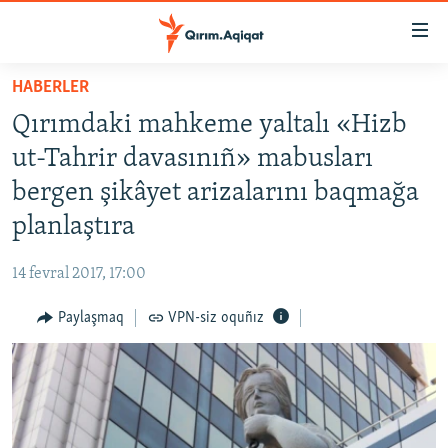
Link
açıqlığı
Esas
HABERLER
mündericege
HABERLER
Qırımdaki mahkeme yaltalı «Hizb
qaytmaq
SİYASET
Baş
ut-Tahrir davasınıñ» mabusları
İQTİSADİYAT
navigatsiyağa
bergen şikâyet arizalarını baqmağa
qaytmaq
CEMİYET
planlaştıra
Qıdıruvğa
MEDENİYET
qaytmaq
14 fevral 2017, 17:00
İNSAN AQLARI
Paylaşmaq
VPN-siz oquñız
VİDEO
SÜRET
BLOGLAR
FİKİR