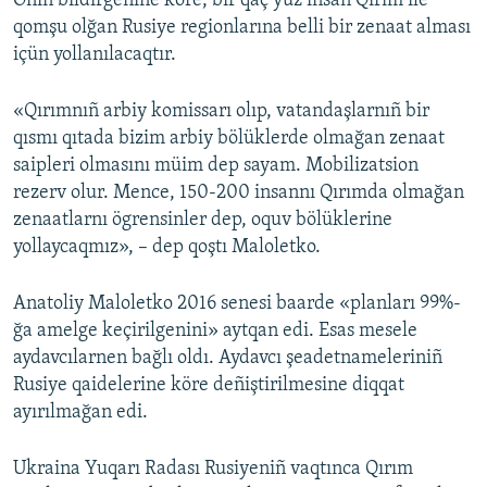
Onıñ bildirgenine köre, bir qaç yüz insan Qırım ile
qomşu olğan Rusiye regionlarına belli bir zenaat alması
içün yollanılacaqtır.
«Qırımnıñ arbiy komissarı olıp, vatandaşlarnıñ bir
qısmı qıtada bizim arbiy bölüklerde olmağan zenaat
saipleri olmasını müim dep sayam. Mobilizatsion
rezerv olur. Mence, 150-200 insannı Qırımda olmağan
zenaatlarnı ögrensinler dep, oquv bölüklerine
yollaycaqmız», – dep qoştı Maloletko.
Anatoliy Maloletko 2016 senesi baarde «planları 99%-
ğa amelge keçirilgenini» aytqan edi. Esas mesele
aydavcılarnen bağlı oldı. Aydavcı şeadetnameleriniñ
Rusiye qaidelerine köre deñiştirilmesine diqqat
ayırılmağan edi.
Ukraina Yuqarı Radası Rusiyeniñ vaqtınca Qırım