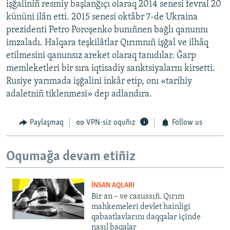
işğaliniñ resmiy başlanğıçı olaraq 2014 senesi fevral 20
kününi ilân etti. 2015 senesi oktâbr 7-de Ukraina
prezidenti Petro Poroşenko bunıñnen bağlı qanunnı
imzaladı. Halqara teşkilâtlar Qırımnıñ işğal ve ilhâq
etilmesini qanunsız areket olaraq tanıdılar. Ğarp
memleketleri bir sıra iqtisadiy sanktsiyalarnı kirsetti.
Rusiye yarımada işğalini inkâr etip, onı «tarihiy
adaletniñ tiklenmesi» dep adlandıra.
Paylaşmaq
VPN-siz oquñız
Follow us
Oqumağa devam etiñiz
İNSAN AQLARI
Bir an – ve casussıñ. Qırım
mahkemeleri devlet hainligi
qabaatlavlarını daqqalar içinde
nasıl baqalar