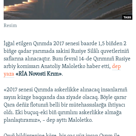
Русский
Українською
Resim
QOŞULIÑIZ!
İşğal etilgen Qırımda 2017 senesi baarde 1,5 biñden 2
biñge qadar yarımada sakini Rusiye Silâlı quvetleriniñ
saflarına alınacaqtır. Bunı fevral 14-de Qırımnıñ Rusiye
RFE/RS bütün saytları
arbiy komissarı Anatoliy Maloletko haber etti,
dep
yaza
«RİA Novosti Krım»
.
«2017 senesi Qırımda askerlikke alınacaq insanlarnıñ
sayısı küzge baqqanda daa ziyade olacaq. Böyle qarar
Qara deñiz flotunıñ belli bir mütehassıslarğa ihtiyacı
oldı. Eki buçuq-eki biñ qırımlını askerlikke almağa
planlaştıramız», – dep ayttı Maloletko.