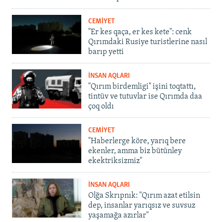
CEMİYET
"Er kes qaça, er kes kete": cenk
Qırımdaki Rusiye turistlerine nasıl
barıp yetti
İNSAN AQLARI
"Qırım birdemligi" işini toqtattı,
tintüv ve tutuvlar ise Qırımda daa
çoq oldı
CEMİYET
"Haberlerge köre, yarıq bere
ekenler, amma biz bütünley
ekektriksizmiz"
İNSAN AQLARI
Olğa Skrıpnık: "Qırım azat etilsin
dep, insanlar yarıqsız ve suvsuz
yaşamağa azırlar"