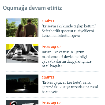
Oqumağa devam etiñiz
CEMİYET
"Er şeyni eki künde taşlap kettim".
Seferberlik qorqusı rusiyelilerni
kene memleketten quva
İNSAN AQLARI
Bir an – ve casussıñ. Qırım
mahkemeleri devlet hainligi
qabaatlavlarını daqqalar içinde
nasıl baqalar
CEMİYET
"Er kes qaça, er kes kete": cenk
Qırımdaki Rusiye turistlerine nasıl
barıp yetti
İNSAN AQLARI