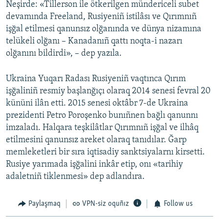
Neşirde: «Tillerson ile ötkerilgen mündericeli subet
devamında Freeland, Rusiyeniñ istilâsı ve Qırımnıñ
işğal etilmesi qanunsız olğanında ve dünya nizamına
telükeli olğanı – Kanadanıñ qattı noqta-i nazarı
olğanını bildirdi», – dep yazıla.
Ukraina Yuqarı Radası Rusiyeniñ vaqtınca Qırım
işğaliniñ resmiy başlanğıçı olaraq 2014 senesi fevral 20
kününi ilân etti. 2015 senesi oktâbr 7-de Ukraina
prezidenti Petro Poroşenko bunıñnen bağlı qanunnı
imzaladı. Halqara teşkilâtlar Qırımnıñ işğal ve ilhâq
etilmesini qanunsız areket olaraq tanıdılar. Ğarp
memleketleri bir sıra iqtisadiy sanktsiyalarnı kirsetti.
Rusiye yarımada işğalini inkâr etip, onı «tarihiy
adaletniñ tiklenmesi» dep adlandıra.
Paylaşmaq
VPN-siz oquñız
Follow us