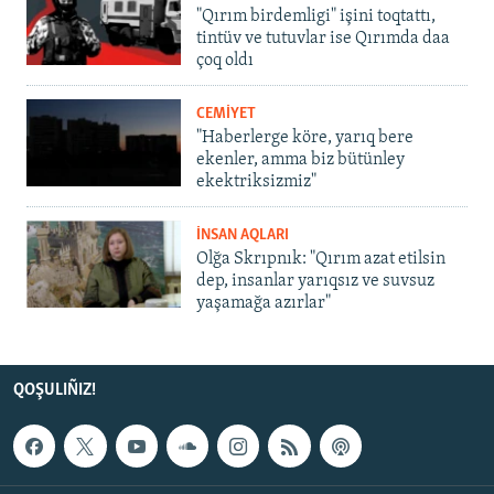
"Qırım birdemligi" işini toqtattı,
tintüv ve tutuvlar ise Qırımda daa
çoq oldı
CEMİYET
"Haberlerge köre, yarıq bere
ekenler, amma biz bütünley
ekektriksizmiz"
İNSAN AQLARI
Olğa Skrıpnık: "Qırım azat etilsin
dep, insanlar yarıqsız ve suvsuz
yaşamağa azırlar"
QOŞULIÑIZ!