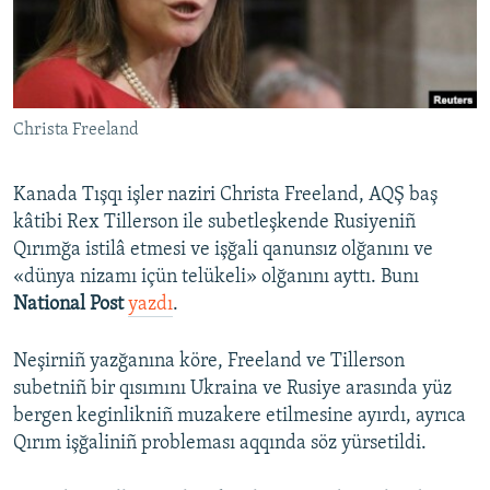
Русский
Українською
Christa Freeland
QOŞULIÑIZ!
Kanada Tışqı işler naziri Christa Freeland, AQŞ baş
kâtibi Rex Tillerson ile subetleşkende Rusiyeniñ
RFE/RS bütün saytları
Qırımğa istilâ etmesi ve işğali qanunsız olğanını ve
«dünya nizamı içün telükeli» olğanını ayttı. Bunı
National Post
yazdı
.
Neşirniñ yazğanına köre, Freeland ve Tillerson
subetniñ bir qısımını Ukraina ve Rusiye arasında yüz
bergen keginlikniñ muzakere etilmesine ayırdı, ayrıca
Qırım işğaliniñ probleması aqqında söz yürsetildi.