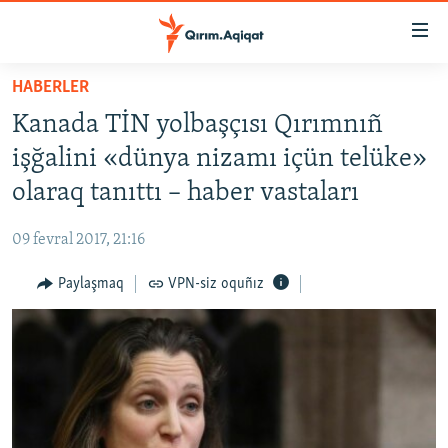
Link
açıqlığı
Esas
HABERLER
mündericege
HABERLER
Kanada TİN yolbaşçısı Qırımnıñ
qaytmaq
SİYASET
Baş
işğalini «dünya nizamı içün telüke»
İQTİSADİYAT
navigatsiyağa
olaraq tanıttı – haber vastaları
qaytmaq
CEMİYET
Qıdıruvğa
09 fevral 2017, 21:16
MEDENİYET
qaytmaq
Paylaşmaq
VPN-siz oquñız
İNSAN AQLARI
VİDEO
SÜRET
BLOGLAR
FİKİR