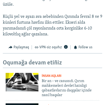
üzüle.
Küçlü yel ve ayazı ava sebebinden Qırımda fevral 8 ve 9
künleri furtuna havfını ilân ettiler. Ekseri alda
yarımadanıñ çöl rayonlarında orta kerginlike 6-10
kilovoltlıq ağlar qazalana.
Paylaşmaq
VPN-siz oquñız
Follow us
Oqumağa devam etiñiz
İNSAN AQLARI
Bir an – ve casussıñ. Qırım
mahkemeleri devlet hainligi
qabaatlavlarını daqqalar içinde
nasıl baqalar