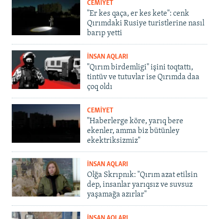
CEMİYET
"Er kes qaça, er kes kete": cenk
Qırımdaki Rusiye turistlerine nasıl
barıp yetti
İNSAN AQLARI
"Qırım birdemligi" işini toqtattı,
tintüv ve tutuvlar ise Qırımda daa
çoq oldı
CEMİYET
"Haberlerge köre, yarıq bere
ekenler, amma biz bütünley
ekektriksizmiz"
İNSAN AQLARI
Olğa Skrıpnık: "Qırım azat etilsin
dep, insanlar yarıqsız ve suvsuz
yaşamağa azırlar"
İNSAN AQLARI