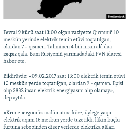
Русский
Українською
Fevral 9 künü saat 13:00 olğan vaziyette Qırımnıñ 10
QOŞULIÑIZ!
meskün yerinde elektrik temin etüvi toqtatılğan,
olardan 7 – qısmen. Tahminen 4 biñ insan alâ daa
ışıqsız qala. Bunı Rusiyeniñ yarımadadaki FVN idaresi
haber ete.
RFE/RS bütün saytları
Bildirüvde: «09.02.2017 saat 13:00 elektrik temin etüvi
10 meskün yerde toqtatılğan, olardan 7 – qısmen. Episi
olıp 3832 insan elektrik energiyasını alıp olamay», –
dep aytıla.
«Krımenergonıñ» malümatına köre, üylege yaqın
elektrik aqımı 16 meskün yerde tüzetildi, lâkin küçlü
furtuna sebebinden diger yerlerde elektrika ağları