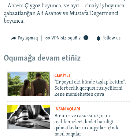
– Ahtem Çiygoz boyunca, ve ayrı – cinaiy iş boyunca
qabaatlanğan Ali Asanov ve Mustafa Degermenci
boyunca.
Paylaşmaq
VPN-siz oquñız
Follow us
Oqumağa devam etiñiz
CEMİYET
"Er şeyni eki künde taşlap kettim".
Seferberlik qorqusı rusiyelilerni
kene memleketten quva
İNSAN AQLARI
Bir an – ve casussıñ. Qırım
mahkemeleri devlet hainligi
qabaatlavlarını daqqalar içinde
nasıl baqalar