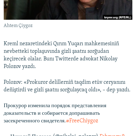
Русский
Українською
Ahtem Çiygoz
QOŞULIÑIZ!
Kreml nezaretindeki Qırım Yuqarı mahkemesiniñ
nevbetteki toplaşuvında gizli şaatnı sorğudan
keçirecek olalar. Bunı Twitterde advokat Nikolay
RFE/RS bütün saytları
Polozov yazdı.
Polozov: «Prokuror delillerniñ taqdim etüv ceryanını
deñiştirdi ve gizli şaatnı sorğulaycaq oldı», – dep yazdı.
Прокурор изменила порядок представления
доказательств и собирается допрашивать
засекреченного свидетеля.
#FreeChiygoz