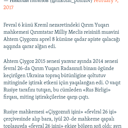
— Николай Полозов (@nikolai_polozov)
February 9,
2017
Fevral 6 künü Kreml nezaretindeki Qırım Yuqarı
mahkemesi Qırımtatar Milliy Meclis reisiniñ muavini
Ahtem Çiygoznı aprel 8 kününe qadar apiste qalacağı
aqqında qarar alğan edi.
Ahtem Çiygoz 2015 senesi yanvar ayında 2014 senesi
fevral 26-da Qırım Yuqarı Radasınıñ binası ögünde
keçirilgen Ukraina topraq bütünligine qoltutuv
mitinginde iştirak etkeni içün yaqalanğan edi. O vaqıt
Rusiye tarafını tutqan, bu cümleden «Rus Birligi»
firqası, miting iştirakçilerine qarşı çıqtı.
Rusiye mahkemesi «Çiygoznıñ işini» «fevlral 26 işi»
çerçivesinde alıp bara, iyül 20-de mahkeme qapalı
toplaşuvda «fevral 26 işini» ekige bölgen soñ oldı: ayrı