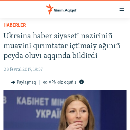
Link
açıqlığı
Esas
HABERLER
mündericege
HABERLER
Ukraina haber siyaseti naziriniñ
qaytmaq
SİYASET
Baş
muavini qırımtatar içtimaiy ağınıñ
İQTİSADİYAT
navigatsiyağa
peyda oluvı aqqında bildirdi
qaytmaq
CEMİYET
Qıdıruvğa
08 fevral 2017, 19:57
MEDENİYET
qaytmaq
Paylaşmaq
VPN-siz oquñız
İNSAN AQLARI
VİDEO
SÜRET
BLOGLAR
FİKİR