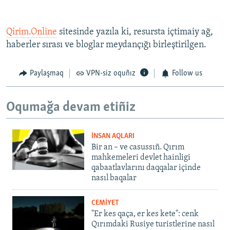
Qirim.Online
sitesinde yazıla ki, resursta içtimaiy ağ,
haberler sırası ve bloglar meydançığı birleştirilgen.
Paylaşmaq
VPN-siz oquñız
Follow us
Oqumağa devam etiñiz
İNSAN AQLARI
Bir an – ve casussıñ. Qırım
mahkemeleri devlet hainligi
qabaatlavlarını daqqalar içinde
nasıl baqalar
CEMİYET
"Er kes qaça, er kes kete": cenk
Qırımdaki Rusiye turistlerine nasıl