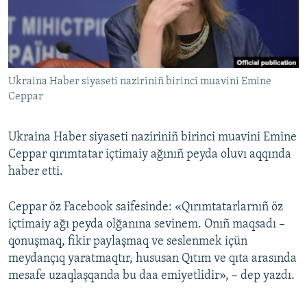
Русский
Українською
Ukraina Haber siyaseti naziriniñ birinci muavini Emine
QOŞULIÑIZ!
Ceppar
Ukraina Haber siyaseti naziriniñ birinci muavini Emine
RFE/RS bütün saytları
Ceppar qırımtatar içtimaiy ağınıñ peyda oluvı aqqında
haber etti.
Ceppar öz Facebook saifesinde: «Qırımtatarlarnıñ öz
içtimaiy ağı peyda olğanına sevinem. Onıñ maqsadı –
qonuşmaq, fikir paylaşmaq ve seslenmek içün
meydançıq yaratmaqtır, hususan Qıtım ve qıta arasında
mesafe uzaqlaşqanda bu daa emiyetlidir», – dep yazdı.