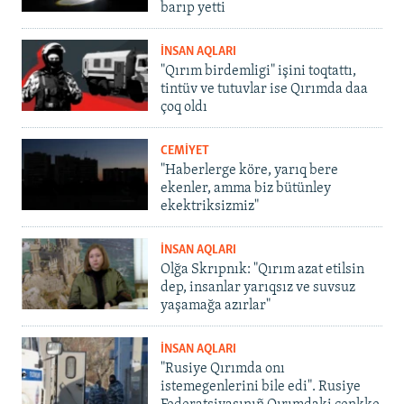
barıp yetti
İNSAN AQLARI
"Qırım birdemligi" işini toqtattı,
tintüv ve tutuvlar ise Qırımda daa
çoq oldı
CEMİYET
"Haberlerge köre, yarıq bere
ekenler, amma biz bütünley
ekektriksizmiz"
İNSAN AQLARI
Olğa Skrıpnık: "Qırım azat etilsin
dep, insanlar yarıqsız ve suvsuz
yaşamağa azırlar"
İNSAN AQLARI
"Rusiye Qırımda onı
istemegenlerini bile edi". Rusiye