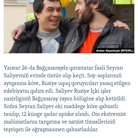
Yanvar 26-da Bağçasarayda qırımtatar faali Seyran
Saliyevniñ evinde tintüv olıp keçti. Soy-soplarınıñ
aytqanına köre, Rusiye uquq qoruyıcıları yasaq etilgen
edebiyatnı qıdıra edi. Saliyev Rusiye İçki işler
nazirliginiñ Bağçasaray rayon bölügine alıp ketirildi.
Soñra Seyran Saliyev eki maddege köre qabaatlı
tanılıp, 12 künge qadar apiske alındı. Onı ekstremist
malümatlarını tarqatma ve natsist timsalleriniñ
teşviqatı ile oğraşmasınen qabaatladılar.