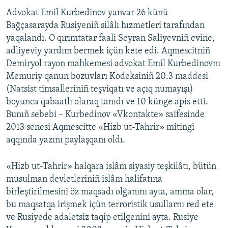
Advokat Emil Kurbedinov yanvar 26 künü
Bağçasarayda Rusiyeniñ silâlı hızmetleri tarafından
yaqalandı. O qırımtatar faali Seyran Saliyevniñ evine,
adliyeviy yardım bermek içün kete edi. Aqmescitniñ
Demiryol rayon mahkemesi advokat Emil Kurbedinovnı
Memuriy qanun bozuvları Kodeksiniñ 20.3 maddesi
(Natsist timsalleriniñ teşviqatı ve açıq numayışı)
boyunca qabaatlı olaraq tanıdı ve 10 künge apis etti.
Bunıñ sebebi – Kurbedinov «Vkontakte» saifesinde
2013 senesi Aqmescitte «Hizb ut-Tahrir» mitingi
aqqında yazını paylaşqanı oldı.
«Hizb ut-Tahrir» halqara islâm siyasiy teşkilâtı, bütün
musulman devletleriniñ islâm halifatına
birleştirilmesini öz maqsadı olğanını ayta, amma olar,
bu maqsatqa irişmek içün terroristik usullarnı red ete
ve Rusiyede adaletsiz taqip etilgenini ayta. Rusiye