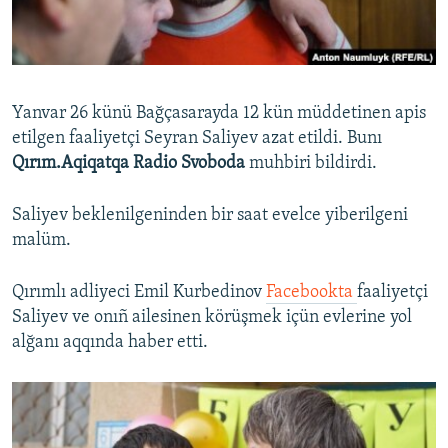
Русский
Українською
Yanvar 26 künü Bağçasarayda 12 kün müddetinen apis
QOŞULIÑIZ!
etilgen faaliyetçi Seyran Saliyev azat etildi. Bunı
Qırım.Aqiqatqa Radio Svoboda
muhbiri bildirdi.
Saliyev beklenilgeninden bir saat evelce yiberilgeni
RFE/RS bütün saytları
malüm.
Qırımlı adliyeci Emil Kurbedinov
Facebookta
faaliyetçi
Saliyev ve onıñ ailesinen körüşmek içün evlerine yol
alğanı aqqında haber etti.