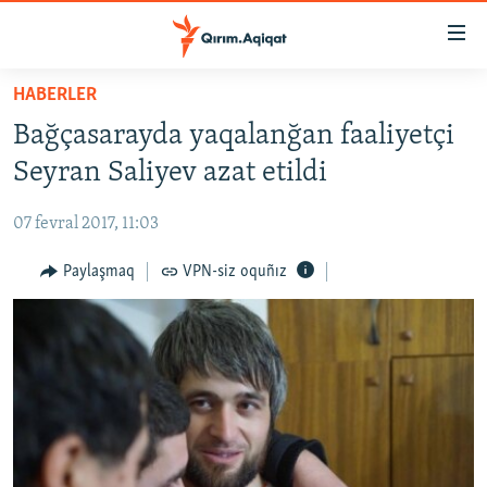
Link
açıqlığı
Esas
HABERLER
mündericege
HABERLER
Bağçasarayda yaqalanğan faaliyetçi
qaytmaq
SİYASET
Baş
Seyran Saliyev azat etildi
İQTİSADİYAT
navigatsiyağa
qaytmaq
07 fevral 2017, 11:03
CEMİYET
Qıdıruvğa
MEDENİYET
Paylaşmaq
VPN-siz oquñız
qaytmaq
İNSAN AQLARI
VİDEO
SÜRET
BLOGLAR
FİKİR