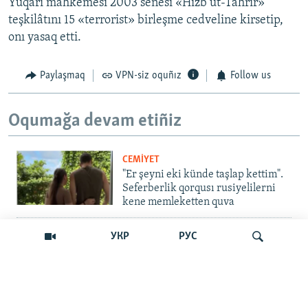
Yuqarı mahkemesi 2003 senesi «Hizb ut-Tahrir»
teşkilâtını 15 «terrorist» birleşme cedveline kirsetip,
onı yasaq etti.
Paylaşmaq
VPN-siz oquñız
Follow us
Oqumağa devam etiñiz
CEMİYET
"Er şeyni eki künde taşlap kettim".
Seferberlik qorqusı rusiyelilerni
kene memleketten quva
İNSAN AQLARI
УКР
РУС
Bir an – ve casussıñ. Qırım
mahkemeleri devlet hainligi
qabaatlavlarını daqqalar içinde
nasıl baqalar
Qıdırmaq