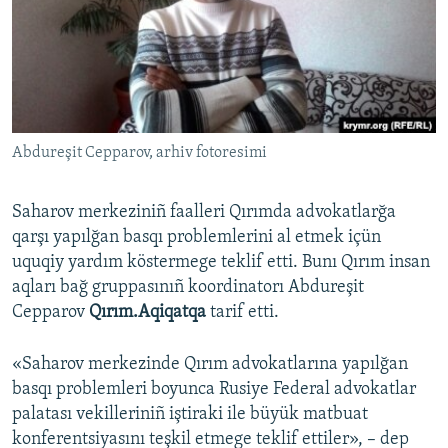
Русский
Українською
QOŞULIÑIZ!
Abdureşit Cepparov, arhiv fotoresimi
Saharov merkeziniñ faalleri Qırımda advokatlarğa
RFE/RS bütün saytları
qarşı yapılğan basqı problemlerini al etmek içün
uquqiy yardım köstermege teklif etti. Bunı Qırım insan
aqları bağ gruppasınıñ koordinatorı Abdureşit
Cepparov
Qırım.Aqiqatqa
tarif etti.
«Saharov merkezinde Qırım advokatlarına yapılğan
basqı problemleri boyunca Rusiye Federal advokatlar
palatası vekilleriniñ iştiraki ile büyük matbuat
konferentsiyasını teşkil etmege teklif ettiler», – dep