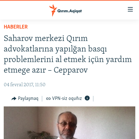
Link
açıqlığı
Esas
HABERLER
mündericege
HABERLER
Saharov merkezi Qırım
qaytmaq
SİYASET
Baş
advokatlarına yapılğan basqı
İQTİSADİYAT
navigatsiyağa
problemlerini al etmek içün yardım
qaytmaq
CEMİYET
etmege azır – Cepparov
Qıdıruvğa
MEDENİYET
qaytmaq
04 fevral 2017, 11:50
İNSAN AQLARI
Paylaşmaq
VPN-siz oquñız
VİDEO
SÜRET
BLOGLAR
FİKİR