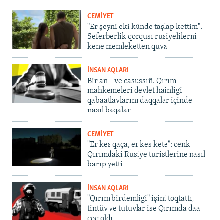
CEMİYET
"Er şeyni eki künde taşlap kettim".
Seferberlik qorqusı rusiyelilerni
kene memleketten quva
İNSAN AQLARI
Bir an – ve casussıñ. Qırım
mahkemeleri devlet hainligi
qabaatlavlarını daqqalar içinde
nasıl baqalar
CEMİYET
"Er kes qaça, er kes kete": cenk
Qırımdaki Rusiye turistlerine nasıl
barıp yetti
İNSAN AQLARI
"Qırım birdemligi" işini toqtattı,
tintüv ve tutuvlar ise Qırımda daa
çoq oldı