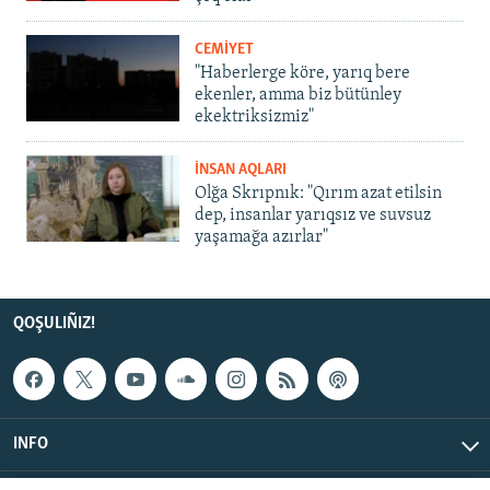
CEMİYET
"Haberlerge köre, yarıq bere
ekenler, amma biz bütünley
ekektriksizmiz"
İNSAN AQLARI
Olğa Skrıpnık: "Qırım azat etilsin
dep, insanlar yarıqsız ve suvsuz
yaşamağa azırlar"
QOŞULIÑIZ!
INFO