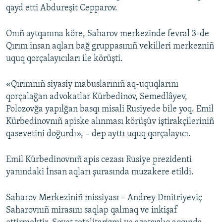
qayd etti Abdureşit Cepparov.
Onıñ aytqanına köre, Saharov merkezinde fevral 3-de
Qırım insan aqları bağ gruppasınıñ vekilleri merkezniñ
uquq qorçalayıcıları ile körüşti.
«Qırımnıñ siyasiy mabuslarınıñ aq-uquqlarını
qorçalağan advokatlar Kürbedinov, Semedlâyev,
Polozovğa yapılğan basqı misali Rusiyede bile yoq. Emil
Kürbedinovnıñ apiske alınması körüşüv iştirakçileriniñ
qasevetini doğurdı», – dep ayttı uquq qorçalayıcı.
Emil Kürbedinovnıñ apis cezası Rusiye prezidenti
yanındaki İnsan aqları şurasında muzakere etildi.
Saharov Merkeziniñ missiyası – Andrey Dmitriyeviç
Saharovnıñ mirasını saqlap qalmaq ve inkişaf