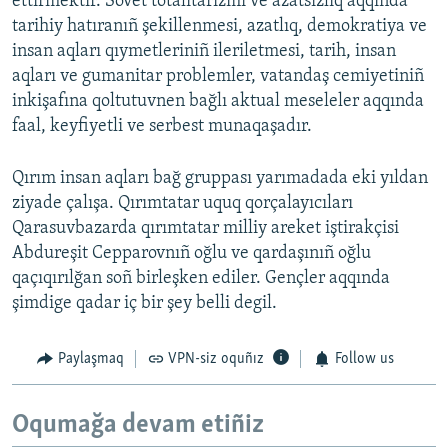
ettirmektir. Sovet totalitarizmi ve azatsızlıq aqqında
tarihiy hatıranıñ şekillenmesi, azatlıq, demokratiya ve
insan aqları qıymetleriniñ ileriletmesi, tarih, insan
aqları ve gumanitar problemler, vatandaş cemiyetiniñ
inkişafına qoltutuvnen bağlı aktual meseleler aqqında
faal, keyfiyetli ve serbest munaqaşadır.
Qırım insan aqları bağ gruppası yarımadada eki yıldan
ziyade çalışa. Qırımtatar uquq qorçalayıcıları
Qarasuvbazarda qırımtatar milliy areket iştirakçisi
Abdureşit Cepparovnıñ oğlu ve qardaşınıñ oğlu
qaçıqırılğan soñ birleşken ediler. Gençler aqqında
şimdige qadar iç bir şey belli degil.
Paylaşmaq
VPN-siz oquñız
Follow us
Oqumağa devam etiñiz