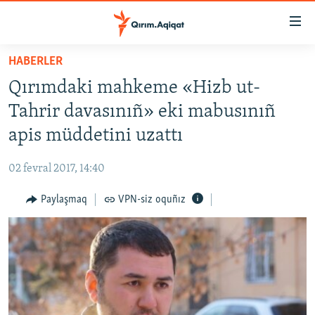
Link
açıqlığı
Esas
HABERLER
mündericege
HABERLER
Qırımdaki mahkeme «Hizb ut-
qaytmaq
SİYASET
Baş
Tahrir davasınıñ» eki mabusınıñ
İQTİSADİYAT
navigatsiyağa
apis müddetini uzattı
qaytmaq
CEMİYET
Qıdıruvğa
02 fevral 2017, 14:40
MEDENİYET
qaytmaq
Paylaşmaq
VPN-siz oquñız
İNSAN AQLARI
VİDEO
SÜRET
BLOGLAR
FİKİR