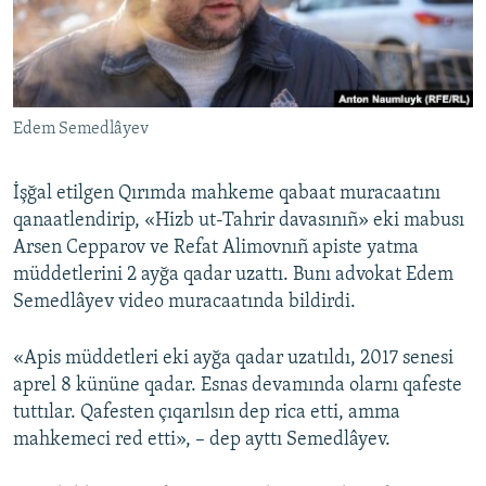
Русский
Українською
Edem Semedlâyev
QOŞULIÑIZ!
İşğal etilgen Qırımda mahkeme qabaat muracaatını
qanaatlendirip, «Hizb ut-Tahrir davasınıñ» eki mabusı
RFE/RS bütün saytları
Arsen Cepparov ve Refat Alimovnıñ apiste yatma
müddetlerini 2 ayğa qadar uzattı. Bunı advokat Edem
Semedlâyev video muracaatında bildirdi.
«Apis müddetleri eki ayğa qadar uzatıldı, 2017 senesi
aprel 8 kününe qadar. Esnas devamında olarnı qafeste
tuttılar. Qafesten çıqarılsın dep rica etti, amma
mahkemeci red etti», – dep ayttı Semedlâyev.