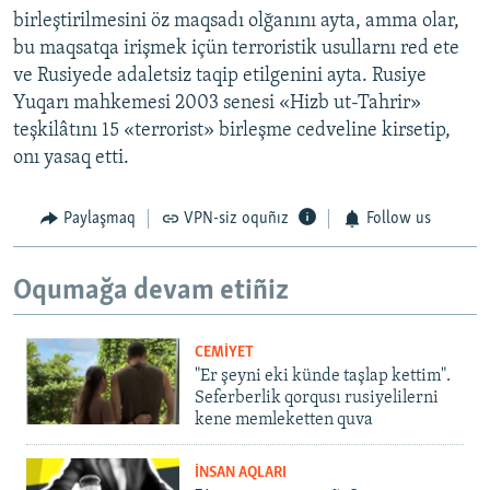
birleştirilmesini öz maqsadı olğanını ayta, amma olar,
bu maqsatqa irişmek içün terroristik usullarnı red ete
ve Rusiyede adaletsiz taqip etilgenini ayta. Rusiye
Yuqarı mahkemesi 2003 senesi «Hizb ut-Tahrir»
teşkilâtını 15 «terrorist» birleşme cedveline kirsetip,
onı yasaq etti.
Paylaşmaq
VPN-siz oquñız
Follow us
Oqumağa devam etiñiz
CEMİYET
"Er şeyni eki künde taşlap kettim".
Seferberlik qorqusı rusiyelilerni
kene memleketten quva
İNSAN AQLARI