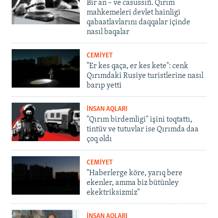
Bir an – ve casussıñ. Qırım
mahkemeleri devlet hainligi
qabaatlavlarını daqqalar içinde
nasıl baqalar
CEMİYET
"Er kes qaça, er kes kete": cenk
Qırımdaki Rusiye turistlerine nasıl
barıp yetti
İNSAN AQLARI
"Qırım birdemligi" işini toqtattı,
tintüv ve tutuvlar ise Qırımda daa
çoq oldı
CEMİYET
"Haberlerge köre, yarıq bere
ekenler, amma biz bütünley
ekektriksizmiz"
İNSAN AQLARI