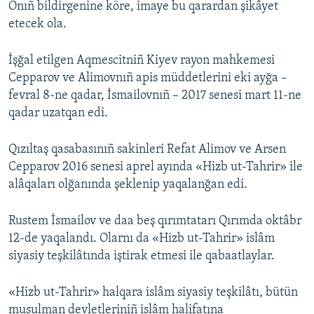
Onıñ bildirgenine köre, imaye bu qarardan şikâyet
etecek ola.
İşğal etilgen Aqmescitniñ Kiyev rayon mahkemesi
Cepparov ve Alimovnıñ apis müddetlerini eki ayğa –
fevral 8-ne qadar, İsmailovnıñ – 2017 senesi mart 11-ne
qadar uzatqan edi.
Qızıltaş qasabasınıñ sakinleri Refat Alimov ve Arsen
Cepparov 2016 senesi aprel ayında «Hizb ut-Tahrir» ile
alâqaları olğanında şeklenip yaqalanğan edi.
Rustem İsmailov ve daa beş qırımtatarı Qırımda oktâbr
12-de yaqalandı. Olarnı da «Hizb ut-Tahrir» islâm
siyasiy teşkilâtında iştirak etmesi ile qabaatlaylar.
«Hizb ut-Tahrir» halqara islâm siyasiy teşkilâtı, bütün
musulman devletleriniñ islâm halifatına