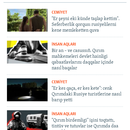
CEMİYET
"Er şeyni eki künde taşlap kettim".
Seferberlik qorqusı rusiyelilerni
kene memleketten quva
İNSAN AQLARI
Bir an – ve casussıñ. Qırım
mahkemeleri devlet hainligi
qabaatlavlarını daqqalar içinde
nasıl baqalar
CEMİYET
"Er kes qaça, er kes kete": cenk
Qırımdaki Rusiye turistlerine nasıl
barıp yetti
İNSAN AQLARI
"Qırım birdemligi" işini toqtattı,
tintüv ve tutuvlar ise Qırımda daa