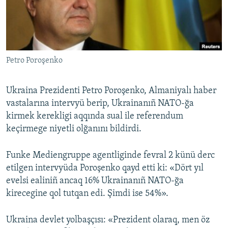
Русский
Українською
Petro Poroşenko
QOŞULIÑIZ!
Ukraina Prezidenti Petro Poroşenko, Almaniyalı haber
vastalarına intervyü berip, Ukrainanıñ NATO-ğa
RFE/RS bütün saytları
kirmek kerekligi aqqında sual ile referendum
keçirmege niyetli olğanını bildirdi.
Funke Mediengruppe agentliginde fevral 2 künü derc
etilgen intervyüda Poroşenko qayd etti ki: «Dört yıl
evelsi ealiniñ ancaq 16% Ukrainanıñ NATO-ğa
kirecegine qol tutqan edi. Şimdi ise 54%».
Ukraina devlet yolbaşçısı: «Prezident olaraq, men öz