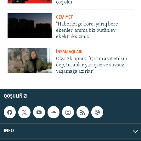
çoq oldı
CEMİYET
"Haberlerge köre, yarıq bere
ekenler, amma biz bütünley
ekektriksizmiz"
İNSAN AQLARI
Olğa Skrıpnık: "Qırım azat etilsin
dep, insanlar yarıqsız ve suvsuz
yaşamağa azırlar"
QOŞULIÑIZ!
INFO