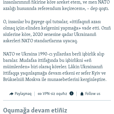
insanlarımnıñ fikirine köre areket etem, ve men NATO
azalığı hususında referendum keçirecem», – dep qoştı.
O, insanlar bu ğayege qol tutsalar, «ittifaqnıñ azası
olmaq içün elinden kelgenini yapmağa» vade etti. Onıñ
sözlerine köre, 2020 senesine qadar Ukrainanıñ
askerleri NATO standartlarına uyacaq.
NATO ve Ukraina 1990-cı yıllardan berli işbirlik alıp
baralar. Mudafaa ittifağında bu işbirlikni «eñ
müimlerden» biri olaraq köreler. Lâkin Ukrainanıñ
ittifaqqa yaqınlaşmağa devam etkeni er sefer Kyiv ve
Brükselniñ Moskva ile munasebetlerini kerginleştire.
Paylaşmaq
VPN-siz oquñız
Follow us
Oqumağa devam etiñiz