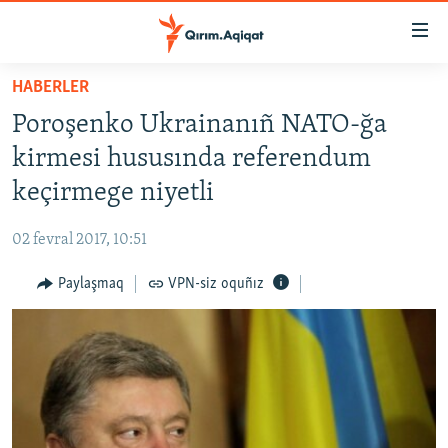
Link
açıqlığı
Esas
HABERLER
mündericege
HABERLER
Poroşenko Ukrainanıñ NATO-ğa
qaytmaq
SİYASET
Baş
kirmesi hususında referendum
İQTİSADİYAT
navigatsiyağa
keçirmege niyetli
qaytmaq
CEMİYET
Qıdıruvğa
02 fevral 2017, 10:51
MEDENİYET
qaytmaq
Paylaşmaq
VPN-siz oquñız
İNSAN AQLARI
VİDEO
SÜRET
BLOGLAR
FİKİR