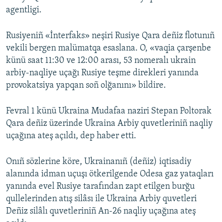
agentligi.
Rusiyeniñ «İnterfaks» neşiri Rusiye Qara deñiz flotunıñ
vekili bergen malümatqa esaslana. O, «vaqia çarşenbe
künü saat 11:30 ve 12:00 arası, 53 nomeralı ukrain
arbiy-naqliye uçağı Rusiye teşme direkleri yanında
provokatsiya yapqan soñ olğanını» bildire.
Fevral 1 künü Ukraina Mudafaa naziri Stepan Poltorak
Qara deñiz üzerinde Ukraina Arbiy quvetleriniñ naqliy
uçağına ateş açıldı, dep haber etti.
Onıñ sözlerine köre, Ukrainanıñ (deñiz) iqtisadiy
alanında idman uçuşı ötkerilgende Odesa gaz yataqları
yanında evel Rusiye tarafından zapt etilgen burğu
qullelerinden atış silâsı ile Ukraina Arbiy quvetleri
Deñiz silâlı quvetleriniñ An-26 naqliy uçağına ateş