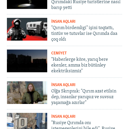
Qırımdaki Rusiye turistlerine nasıl
barıp yetti
İNSAN AQLARI
"Qırım birdemligi" işini toqtattı,
tintüv ve tutuvlar ise Qırımda daa
çoq oldı
CEMİYET
"Haberlerge köre, yarıq bere
ekenler, amma biz bütünley
ekektriksizmiz"
İNSAN AQLARI
Olğa Skrıpnık: "Qırım azat etilsin
dep, insanlar yarıqsız ve suvsuz
yaşamağa azırlar"
İNSAN AQLARI
"Rusiye Qırımda onı
istemegenlerini bile edi". Rusiye