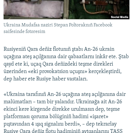
Русский
Українською
Ukraina Mudafaa naziri Stepan Poltoraknıñ Facebook
saifesinde fotoresim
QOŞULIÑIZ!
Rusiyeniñ Qara deñiz flotunıñ ştabı An-26 ukrain
uçağına ateş açılğanına dair qabaatlarnı inkâr ete. Ştab
qayd ete ki, uçaq Qara deñizdeki teşme direkleri
RFE/RS bütün saytları
üzerinden «eki provokatsion uçuşnı» kerçekleştirdi,
dep haber ete Rusiye haber vastaları.
«Ukraina tarafınıñ An-26 uçağına ateş açılğanına dair
malümatları – tam bir yalandır. Ukrainağa ait An-26
ekinci kere kirgende direkke urulmasın dep, teşme
platforması qoruma bölüginiñ hadimi «işaret»
pıştavından 4 ışıq signalını berdi», – dep tekrarlay
Rusiye Qara deñiz flotu hadiminiñ aytqanlarını TASS