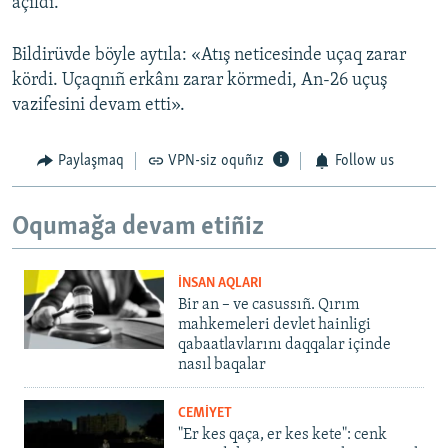
açıldı.
Bildirüvde böyle aytıla: «Atış neticesinde uçaq zarar
kördi. Uçaqnıñ erkânı zarar körmedi, An-26 uçuş
vazifesini devam etti».
Paylaşmaq
VPN-siz oquñız
Follow us
Oqumağa devam etiñiz
İNSAN AQLARI
Bir an – ve casussıñ. Qırım
mahkemeleri devlet hainligi
qabaatlavlarını daqqalar içinde
nasıl baqalar
CEMİYET
"Er kes qaça, er kes kete": cenk