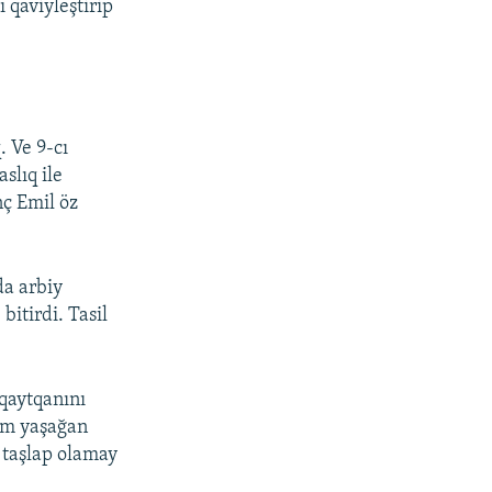
 qaviyleştirip
. Ve 9-cı
slıq ile
nç Emil öz
da arbiy
bitirdi. Tasil
qaytqanını
am yaşağan
 taşlap olamay