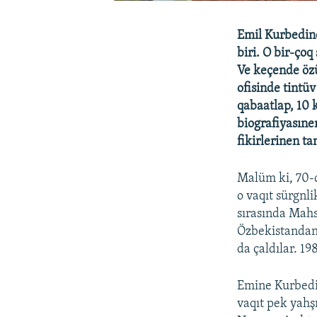
Emil Kurbedin
biri. O bir-çoq
Ve keçende özü
ofisinde tintü
qabaatlap, 10 k
biografiyasıne
fikirlerinen ta
Malüm ki, 70-c
o vaqıt sürgnl
sırasında Mahs
Özbekistandan k
da çaldılar. 19
Emine Kurbedin
vaqıt pek yahşı