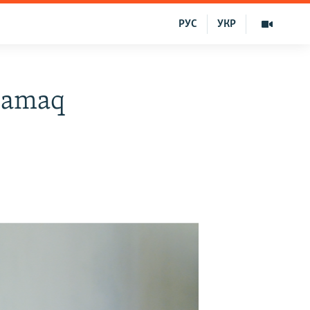
РУС
УКР
aşamaq