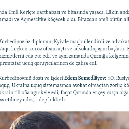
nda Emil Keriçte qartbabası ve bitasında yaşadı. Lâkin an
pamadı ve Aqmescitke köçecek oldı. Birazdan onıñ bütün ai
Kurbedinov öz diplomını Kyivde maqbullendirdi ve advokat s
Vaqıt keçken soñ öz ofisini açtı ve advokatlıq işini başlattı. 
hızmetlerni eda ete edi, ve aynı zamanda Qırımğa kelgenin
qırımtatar uquq qoruyıcılarınen de çalışa edi.
Kurbedinovnıñ dostı ve işdeşi
Edem Semedlâyev
: «O, Rusiy
oqup, Ukraina uquq sistemasında avokat olmaqtan zorlıq kö
ukrain tili oña ağır kele edi, faqat Qırımda er şey rusça ol
ss etilmey edi», – dep bildirdi.