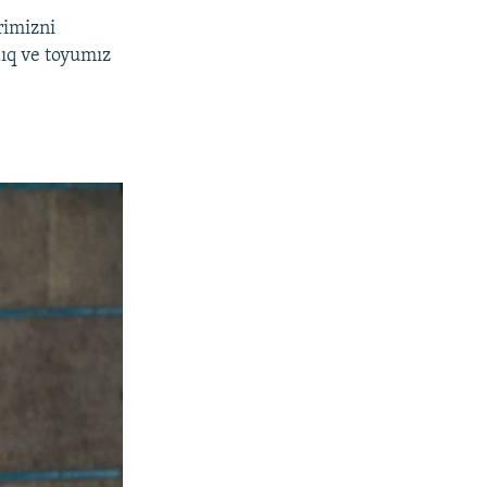
irimizni
dıq ve toyumız