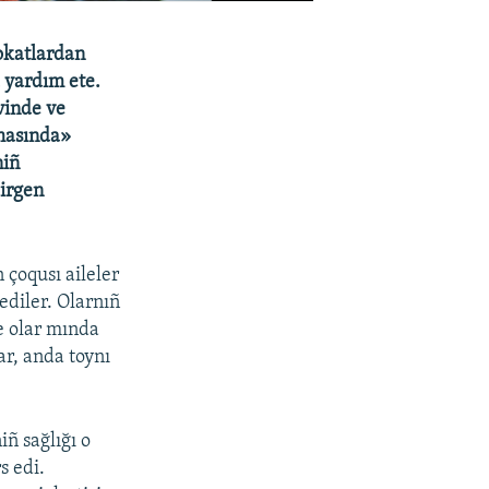
okatlardan
a yardım ete.
vinde ve
lmasında»
niñ
dirgen
 çoqusı aileler
ediler. Olarnıñ
e olar mında
ar, anda toynı
ñ sağlığı o
s edi.