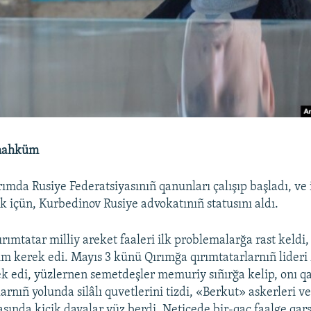
mahküm
rımda Rusiye Federatsiyasınıñ qanunları çalışıp başladı, ve 
 içün, Kurbedinov Rusiye advokatınıñ statusını aldı.
ırımtatar milliy areket faaleri ilk problemalarğa rast keldi, 
ım kerek edi. Mayıs 3 künü Qırımğa qırımtatarlarnıñ lideri
k edi, yüzlernen semetdeşler memuriy sıñırğa kelip, onı qa
arnıñ yolunda silâlı quvetlerini tizdi, «Berkut» askerleri 
rasında kiçik davalar yüz berdi. Neticede bir-qaç faalge qar