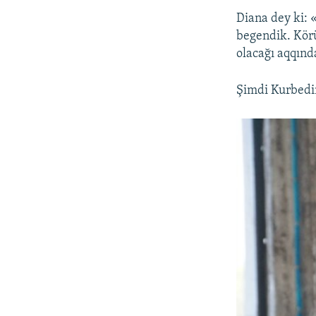
Diana dey ki: «
begendik. Körü
olacağı aqqında
Şimdi Kurbedin