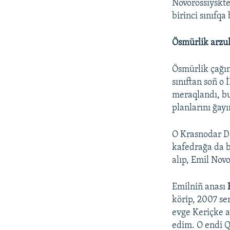
Novorossiyskte
birinci sınıfqa 
Ösmürlik arzul
Ösmürlik çağın
sınıftan soñ o 
meraqlandı, bu
planlarını ğayı
O Krasnodar De
kafedrağa da ba
alıp, Emil Nov
Emilniñ anası
körip, 2007 s
evge Keriçke a
edim. O endi 