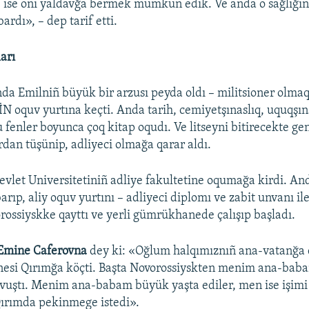
 ise onı yaldavğa bermek mümkün edik. Ve anda o sağlığını
bardı», – dep tarif etti.
arı
da Emilniñ büyük bir arzusı peyda oldı – militsioner olmaq
İİN oquv yurtına keçti. Anda tarih, cemiyetşınaslıq, uquqşına
 fenler boyunca çoq kitap oqudı. Ve litseyni bitirecekte ge
rdan tüşünip, adliyeci olmağa qarar aldı.
vlet Universitetiniñ adliye fakultetine oqumağa kirdi. An
rıp, aliy oquv yurtını – adliyeci diplomı ve zabit unvanı ile 
orossiyskke qayttı ve yerli gümrükhanede çalışıp başladı.
Emine Caferovna
dey ki: «Oğlum halqımıznıñ ana-vatanğa 
enesi Qırımğa köçti. Başta Novorossiyskten menim ana-bab
vuştı. Menim ana-babam büyük yaşta ediler, men ise işimi
Qırımda pekinmege istedi».