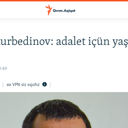
urbedinov: adalet içün y
0:49
VPN-siz oquñız