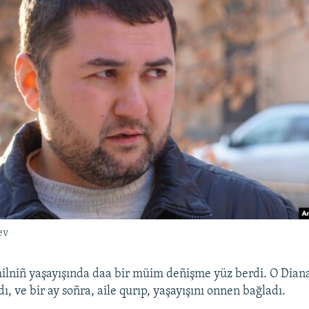
ev
ilniñ yaşayışında daa bir müim deñişme yüz berdi. O Diana
dı, ve bir ay soñra, aile qurıp, yaşayışını onnen bağladı.