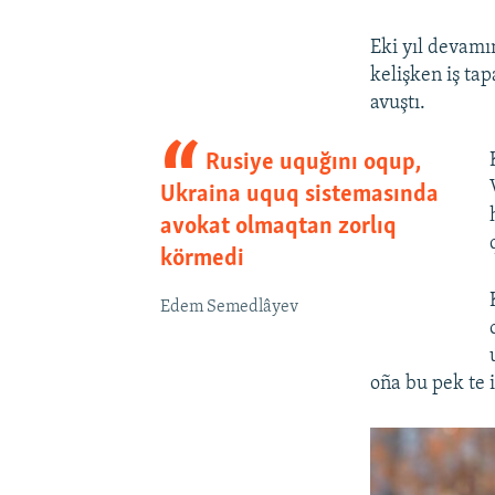
Eki yıl devamı
kelişken iş ta
avuştı.
Rusiye uquğını oqup,
Ukraina uquq sistemasında
avokat olmaqtan zorlıq
körmedi
Edem Semedlâyev
oña bu pek te i