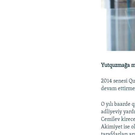
Yutquzmağa 
2014 senesi Qı
devam ettirmek
O yılı baarde q
adliyeviy yard
Cemilev kirece
Akimiyet ise ol
tarafdarları a