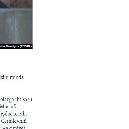
işini mında
olarğa ihtisaslı
 Mustafa
rşılacaq edi.
ve Cemilevniñ
şı «akimiyet