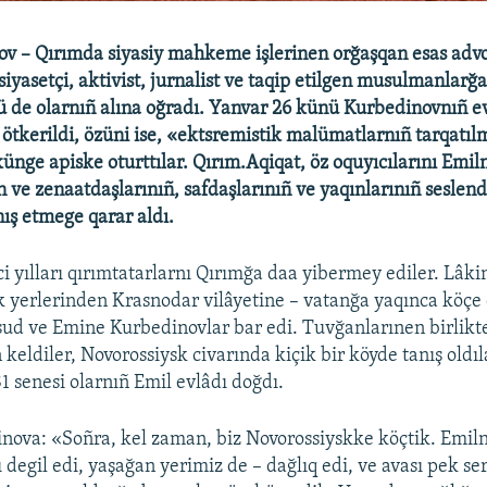
ov – Qırımda siyasiy mahkeme işlerinen orğaşqan esas adv
 siyasetçi, aktivist, jurnalist ve taqip etilgen musulmanlarğ
 de olarnıñ alına oğradı. Yanvar 26 künü Kurbedinovnıñ e
v ötkerildi, özüni ise, «ektsremistik malümatlarnıñ tarqatı
ünge apiske oturttılar. Qırım.Aqiqat, öz oquyıcılarını Emil
n ve zenaatdaşlarınıñ, safdaşlarınıñ ve yaqınlarınıñ seslen
nış etmege qarar aldı.
i yılları qırımtatarlarnı Qırımğa daa yibermey ediler. Lâkin
ik yerlerinden Krasnodar vilâyetine – vatanğa yaqınca köçe 
ud ve Emine Kurbedinovlar bar edi. Tuvğanlarınen birlikt
eldiler, Novorossiysk civarında kiçik bir köyde tanış oldıl
81 senesi olarnıñ Emil evlâdı doğdı.
ova: «Soñra, kel zaman, biz Novorossiyskke köçtik. Emilni
 degil edi, yaşağan yerimiz de – dağlıq edi, ve avası pek ser