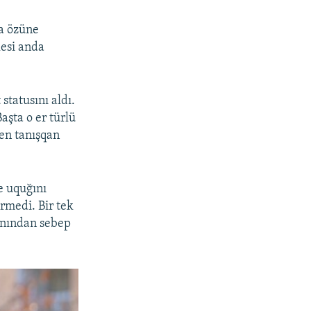
da özüne
lesi anda
tatusını aldı.
Başta o er türlü
en tanışqan
e uquğını
rmedi. Bir tek
ğanından sebep