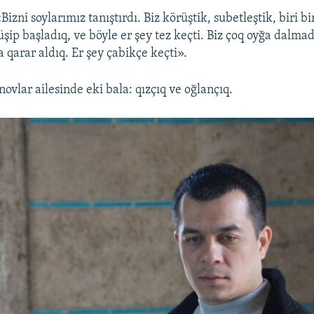
Bizni soylarımız tanıştırdı. Biz körüştik, subetleştik, biri b
şip başladıq, ve böyle er şey tez keçti. Biz çoq oyğa dalma
 qarar aldıq. Er şey çabikçe keçti».
ovlar ailesinde eki bala: qızçıq ve oğlançıq.