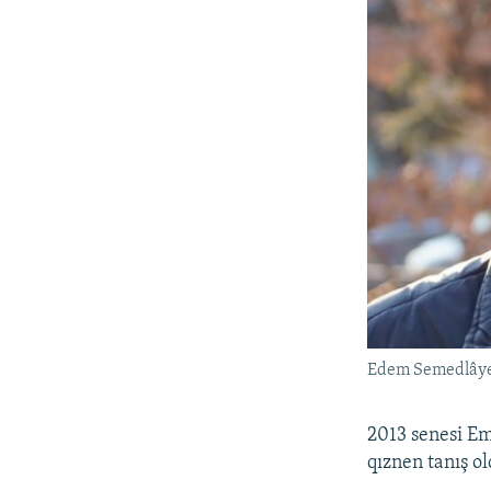
Edem Semedlây
2013 senesi Em
qıznen tanış ol