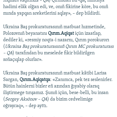
İnqilâbı vaqıtında – QA
) Qırımdan bir-qaç militsiya
hadimi elâk olğan edi, ve, onıñ fikirine köre, bu onıñ
mında yapqan areketlerini aqlay», – dep bildirdi.
Ukraina Baş prokuraturasınıñ matbuat hızmetinde,
Polozovnıñ beyanatını
Qırım.Aqiqat
içün izaatlap,
dediler ki, «resmiy noqta-i nazarnı, Qırım porokurorı
(
Ukraina Baş prokuraturasınıñ Qırım MC prokuraturası
– QA
) tarafından bu meselede fikir bildirilgen
soñaçıqlap olurlar».
Ukraina Baş prokuraturasınıñ matbuat kâtibi Larisa
Sargan,
Qırım.Aqiqatqa
: «Zanımca, pek tez seslenirler.
Bütün hainlerni bizler eñ azından ğıyabiy olaraq
iliştirmege tırışamız. Şunıñ içün, bese-belli, bu insan
(
Sergey Aksönov – QA
) da bizim cedvelimige
oğraycaq», – dep ayttı.