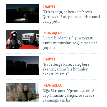
CEMİYET
"Er kes qaça, er kes kete": cenk
Qırımdaki Rusiye turistlerine nasıl
barıp yetti
İNSAN AQLARI
"Qırım birdemligi" işini toqtattı,
tintüv ve tutuvlar ise Qırımda daa
çoq oldı
CEMİYET
"Haberlerge köre, yarıq bere
ekenler, amma biz bütünley
ekektriksizmiz"
İNSAN AQLARI
Olğa Skrıpnık: "Qırım azat etilsin
dep, insanlar yarıqsız ve suvsuz
yaşamağa azırlar"