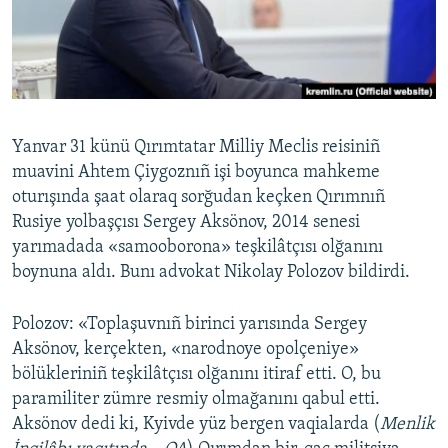
Русский
Українською
QOŞULIÑIZ!
Yanvar 31 künü Qırımtatar Milliy Meclis reisiniñ
muavini Ahtem Çiygoznıñ işi boyunca mahkeme
oturışında şaat olaraq sorğudan keçken Qırımnıñ
RFE/RS bütün saytları
Rusiye yolbaşçısı Sergey Aksönov, 2014 senesi
yarımadada «samooborona» teşkilâtçısı olğanını
boynuna aldı. Bunı advokat Nikolay Polozov bildirdi.
Polozov: «Toplaşuvnıñ birinci yarısında Sergey
Aksönov, kerçekten, «narodnoye opolçeniye»
bölükleriniñ teşkilâtçısı olğanını itiraf etti. O, bu
paramiliter zümre resmiy olmağanını qabul etti.
Aksönov dedi ki, Kyivde yüz bergen vaqialarda (
Menlik