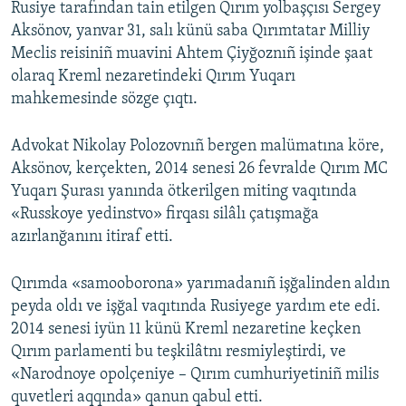
Rusiye tarafından tain etilgen Qırım yolbaşçısı Sergey
Aksönov, yanvar 31, salı künü saba Qırımtatar Milliy
Meclis reisiniñ muavini Ahtem Çiyğoznıñ işinde şaat
olaraq Kreml nezaretindeki Qırım Yuqarı
mahkemesinde sözge çıqtı.
Advokat Nikolay Polozovnıñ bergen malümatına köre,
Aksönov, kerçekten, 2014 senesi 26 fevralde Qırım MC
Yuqarı Şurası yanında ötkerilgen miting vaqıtında
«Russkoye yedinstvo» firqası silâlı çatışmağa
azırlanğanını itiraf etti.
Qırımda «samooborona» yarımadanıñ işğalinden aldın
peyda oldı ve işğal vaqıtında Rusiyege yardım ete edi.
2014 senesi iyün 11 künü Kreml nezaretine keçken
Qırım parlamenti bu teşkilâtnı resmiyleştirdi, ve
«Narodnoye opolçeniye – Qırım cumhuriyetiniñ milis
quvetleri aqqında» qanun qabul etti.