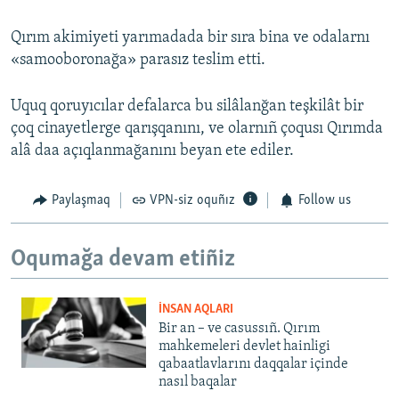
Qırım akimiyeti yarımadada bir sıra bina ve odalarnı
«samooboronağa» parasız teslim etti.
Uquq qoruyıcılar defalarca bu silâlanğan teşkilât bir
çoq cinayetlerge qarışqanını, ve olarnıñ çoqusı Qırımda
alâ daa açıqlanmağanını beyan ete ediler.
Paylaşmaq
VPN-siz oquñız
Follow us
Oqumağa devam etiñiz
İNSAN AQLARI
Bir an – ve casussıñ. Qırım
mahkemeleri devlet hainligi
qabaatlavlarını daqqalar içinde
nasıl baqalar