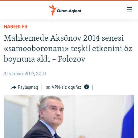
Link
açıqlığı
Esas
HABERLER
mündericege
HABERLER
Mahkemede Aksönov 2014 senesi
qaytmaq
SİYASET
Baş
«samooboronanı» teşkil etkenini öz
İQTİSADİYAT
navigatsiyağa
boynuna aldı – Polozov
qaytmaq
CEMİYET
Qıdıruvğa
31 yanvar 2017, 20:11
MEDENİYET
qaytmaq
Paylaşmaq
VPN-siz oquñız
İNSAN AQLARI
VİDEO
SÜRET
BLOGLAR
FİKİR