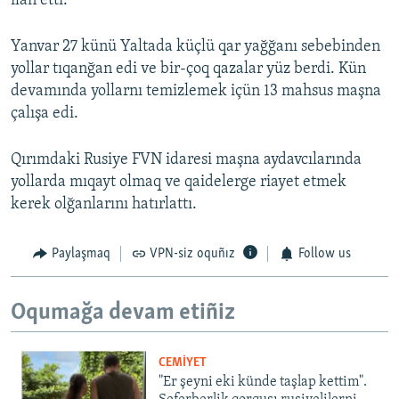
ilân etti.
Yanvar 27 künü Yaltada küçlü qar yağğanı sebebinden
yollar tıqanğan edi ve bir-çoq qazalar yüz berdi. Kün
devamında yollarnı temizlemek içün 13 mahsus maşna
çalışa edi.
Qırımdaki Rusiye FVN idaresi maşna aydavcılarında
yollarda mıqayt olmaq ve qaidelerge riayet etmek
kerek olğanlarını hatırlattı.
Paylaşmaq
VPN-siz oquñız
Follow us
Oqumağa devam etiñiz
CEMİYET
"Er şeyni eki künde taşlap kettim".