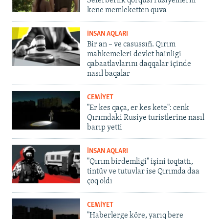
Seferberlik qorqusı rusiyelilerni
kene memleketten quva
İNSAN AQLARI
Bir an – ve casussıñ. Qırım
mahkemeleri devlet hainligi
qabaatlavlarını daqqalar içinde
nasıl baqalar
CEMİYET
"Er kes qaça, er kes kete": cenk
Qırımdaki Rusiye turistlerine nasıl
barıp yetti
İNSAN AQLARI
"Qırım birdemligi" işini toqtattı,
tintüv ve tutuvlar ise Qırımda daa
çoq oldı
CEMİYET
"Haberlerge köre, yarıq bere