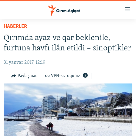
Link
açıqlığı
Esas
HABERLER
mündericege
HABERLER
Qırımda ayaz ve qar beklenile,
qaytmaq
SİYASET
Baş
furtuna havfı ilân etildi – sinoptikler
İQTİSADİYAT
navigatsiyağa
qaytmaq
31 yanvar 2017, 12:19
CEMİYET
Qıdıruvğa
MEDENİYET
Paylaşmaq
VPN-siz oquñız
qaytmaq
İNSAN AQLARI
VİDEO
SÜRET
BLOGLAR
FİKİR