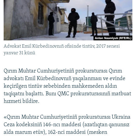
Русский
Українською
QOŞULIÑIZ!
Advokat Emil Kürbedinovnıñ ofisinde tintüv, 2017 senesi
yanvar 31 künü
RFE/RS bütün saytları
Qırım Muhtar Cumhuriyetiniñ prokuraturası Qırım
advokatı Emil Kürbedinovnıñ yaqalanması ve evinde
keçirilgen tintüv sebebinden mahkemeden aldın
taqiqatnı başlattı. Bunı QMC prokuraturasınıñ matbuat
hızmeti bildire.
«Qırım Muhtar Cumhuriyetiniñ prokuraturası Ukraina
Ceza kodeksiniñ 146-ncı maddesi (azatlıqtan qanunsız
alda marum etüv), 162-nci maddesi (mesken