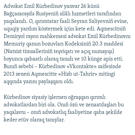
Advokat Emil Kürbedinov yanvar 26 künü
Bağçasarayda Rusiyeniñ silâlı hızmetleri tarafından
yaqalandı. O, qırımtatar faali Seyran Saliyevniñ evine,
uquqiy yardım köstermek içün kete edi. Aqmescitniñ
Demiryol rayon mahkemesi advokat Emil Kürbedinovnı
Memuriy qanun bozuvları Kodeksiniñ 20.3 maddesi
(Natsist timsalleriniñ teşviqatı ve açıq numayışı)
boyunca qabaatlı olaraq tanıdı ve 10 künge apis etti.
Bunıñ sebebi – Kürbedinov «Vkontakte» saifesinde
2013 senesi Aqmescitte «Hizb ut-Tahrir» mitingi
aqqında yazını paylaşqanı oldı.
Kürbedinov siyasiy işlernen oğraşqan qırımlı
advokatlardan biri ola. Onıñ özü ve zenaatdaşları bu
yaqalavnı – onıñ advokatlıq faaliyetine qaba şekilde
keder etüv olaraq tanıylar.