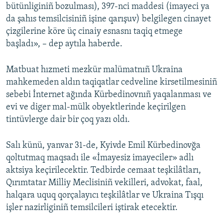
bütünliginiñ bozulması), 397-nci maddesi (imayeci ya
da şahıs temsilcisiniñ işine qarışuv) belgilegen cinayet
çizgilerine köre üç cinaiy esnasnı taqiq etmege
başladı», – dep aytıla haberde.
Matbuat hızmeti mezkür malümatnıñ Ukraina
mahkemeden aldın taqiqatlar cedveline kirsetilmesiniñ
sebebi İnternet ağında Kürbedinovnıñ yaqalanması ve
evi ve diger mal-mülk obyektlerinde keçirilgen
tintüvlerge dair bir çoq yazı oldı.
Salı künü, yanvar 31-de, Kyivde Emil Kürbedinovğa
qoltutmaq maqsadı ile «İmayesiz imayeciler» adlı
aktsiya keçirilecektir. Tedbirde cemaat teşkilâtları,
Qırımtatar Milliy Meclisiniñ vekilleri, advokat, faal,
halqara uquq qorçalayıcı teşkilâtlar ve Ukraina Tışqı
işler nazirliginiñ temsilcileri iştirak etecektir.