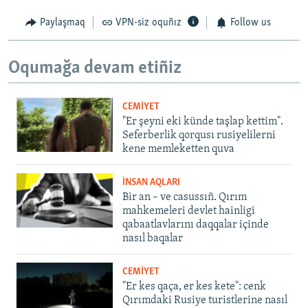
Paylaşmaq
VPN-siz oquñız
Follow us
Oqumağa devam etiñiz
CEMİYET
"Er şeyni eki künde taşlap kettim".
Seferberlik qorqusı rusiyelilerni
kene memleketten quva
İNSAN AQLARI
Bir an – ve casussıñ. Qırım
mahkemeleri devlet hainligi
qabaatlavlarını daqqalar içinde
nasıl baqalar
CEMİYET
"Er kes qaça, er kes kete": cenk
Qırımdaki Rusiye turistlerine nasıl