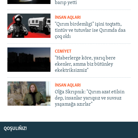
barıp yetti
İNSAN AQLARI
"Qırım birdemligi" işini toqtattı,
tintüv ve tutuvlar ise Qırımda daa
çoq oldı
CEMİYET
"Haberlerge köre, yarıq bere
ekenler, amma biz bütünley
ekektriksizmiz"
İNSAN AQLARI
Olğa Skrıpnık: "Qırım azat etilsin
dep, insanlar yarıqsız ve suvsuz
yaşamağa azırlar"
QOŞULIÑIZ!