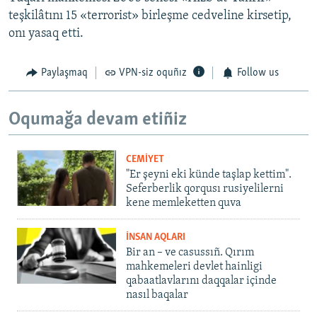
teşkilâtını 15 «terrorist» birleşme cedveline kirsetip,
onı yasaq etti.
Paylaşmaq
VPN-siz oquñız
Follow us
Oqumağa devam etiñiz
CEMİYET
"Er şeyni eki künde taşlap kettim".
Seferberlik qorqusı rusiyelilerni
kene memleketten quva
İNSAN AQLARI
Bir an – ve casussıñ. Qırım
mahkemeleri devlet hainligi
qabaatlavlarını daqqalar içinde
nasıl baqalar