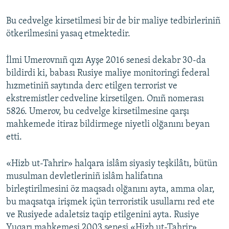
Bu cedvelge kirsetilmesi bir de bir maliye tedbirleriniñ
ötkerilmesini yasaq etmektedir.
İlmi Umerovnıñ qızı Ayşe 2016 senesi dekabr 30-da
bildirdi ki, babası Rusiye maliye monitoringi federal
hızmetiniñ saytında derc etilgen terrorist ve
ekstremistler cedveline kirsetilgen. Onıñ nomerası
5826. Umerov, bu cedvelge kirsetilmesine qarşı
mahkemede itiraz bildirmege niyetli olğanını beyan
etti.
«Hizb ut-Tahrir» halqara islâm siyasiy teşkilâtı, bütün
musulman devletleriniñ islâm halifatına
birleştirilmesini öz maqsadı olğanını ayta, amma olar,
bu maqsatqa irişmek içün terroristik usullarnı red ete
ve Rusiyede adaletsiz taqip etilgenini ayta. Rusiye
Yuqarı mahkemesi 2003 senesi «Hizb ut-Tahrir»