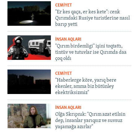
CEMİYET
"Er kes qaça, er kes kete": cenk
Qırımdaki Rusiye turistlerine nasıl
barıp yetti
İNSAN AQLARI
"Qırım birdemligi" işini toqtattı,
tintüv ve tutuvlar ise Qırımda daa
çoq oldı
CEMİYET
"Haberlerge köre, yarıq bere
ekenler, amma biz bütünley
ekektriksizmiz"
İNSAN AQLARI
Olğa Skrıpnık: "Qırım azat etilsin
dep, insanlar yarıqsız ve suvsuz
yaşamağa azırlar"