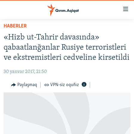
Link
açıqlığı
Esas
HABERLER
mündericege
HABERLER
«Hizb ut-Tahrir davasında»
qaytmaq
SİYASET
Baş
qabaatlanğanlar Rusiye terroristleri
İQTİSADİYAT
navigatsiyağa
ve ekstremistleri cedveline kirsetildi
qaytmaq
CEMİYET
Qıdıruvğa
30 yanvar 2017, 21:50
MEDENİYET
qaytmaq
Paylaşmaq
VPN-siz oquñız
İNSAN AQLARI
VİDEO
SÜRET
BLOGLAR
FİKİR