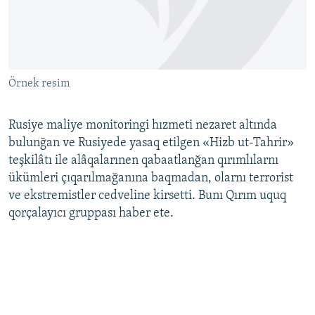
Русский
Українською
Örnek resim
QOŞULIÑIZ!
Rusiye maliye monitoringi hızmeti nezaret altında
bulunğan ve Rusiyede yasaq etilgen «Hizb ut-Tahrir»
RFE/RS bütün saytları
teşkilâtı ile alâqalarınen qabaatlanğan qırımlılarnı
ükümleri çıqarılmağanına baqmadan, olarnı terrorist
ve ekstremistler cedveline kirsetti. Bunı Qırım uquq
qorçalayıcı gruppası haber ete.