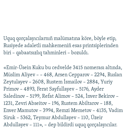
Uquq qorçalayıcılarnıñ malümatına köre, böyle etip,
Rusiyede adaletli mahkemeniñ esas printsiplerinden
biri – qabaatsızlıq tahminleri – bozuldı.
«Emir-Üsein Kuku bu cedvelde 3415 nomerası altında,
Müslim Aliyev – – 468, Arsen Cepparov – 2294, Ruslan
Zeytulayev – 2608, Rustem İsmailov – 2884, Yuriy
Primov – 4893, Ferat Sayfullayev – 5176, Ayder
Saledinov – 5199, Refat Alimov – 524, İnver Bekirov –
1231, Zevri Abseitov – 196, Rustem Abiltarov – 188,
Enver Mamutov – 3994, Remzi Memetov – 4135, Vadim
Siruk – 5362, Teymur Abdullayev – 110, Üzeir
Abdullayev – 111», – dep bildirdi uquq qorçalayıcılar.