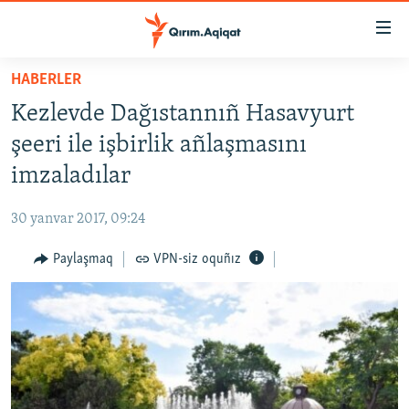
Link
açıqlığı
Esas
HABERLER
mündericege
HABERLER
Kezlevde Dağıstannıñ Hasavyurt
qaytmaq
SİYASET
Baş
şeeri ile işbirlik añlaşmasını
İQTİSADİYAT
navigatsiyağa
imzaladılar
qaytmaq
CEMİYET
Qıdıruvğa
30 yanvar 2017, 09:24
MEDENİYET
qaytmaq
Paylaşmaq
VPN-siz oquñız
İNSAN AQLARI
VİDEO
SÜRET
BLOGLAR
FİKİR