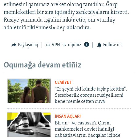
etilmesini qanunsız areket olaraq tanıdılar. Ğarp
memleketleri bir sıra iqtisadiy sanktsiyalarnı kirsetti.
Rusiye yarımada işğalini inkâr etip, onı «tarihiy
adaletniñ tiklenmesi» dep adlandıra.
Paylaşmaq
VPN-siz oquñız
Follow us
Oqumağa devam etiñiz
CEMİYET
"Er şeyni eki künde taşlap kettim".
Seferberlik qorqusı rusiyelilerni
kene memleketten quva
İNSAN AQLARI
Bir an – ve casussıñ. Qırım
mahkemeleri devlet hainligi
qabaatlavlarını daqqalar içinde