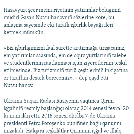
Hasavyurt şeer memuriyetiniñ yatırımlar bölüginiñ
müdiri Gasan Nutsulhanovnıñ sözlerine köre, bu
añlaşma sayesinde eki taraflı işbirlik bayağı ileri
ketmek mümkün.
«Biz işbirligimizni faal surette arttırmağa tırışacamız,
em yatırımlar saasında, em de oquv yurtlarınıñ talebe
ve studentleriniñ raatlanması içün ziyeretlerniñ teşkil
etilmesinde. Biz turizmniñ türlü çeşitleriniñ inkigafına
er taraftan destek berecemiz», – dep qayd etti
Nutsulhanov.
Ukraina Yuqarı Radası Rusiyeniñ vaqtınca Qırım
işğaliniñ resmiy başlanğıçı olaraq 2014 senesi fevral 20
kününi ilân etti. 2015 senesi oktâbr 7-de Ukraina
prezidenti Petro Poroşenko bunıñnen bağlı qanunnı
imzaladı. Halqara teşkilâtlar Qırımnıñ işğal ve ilhâq