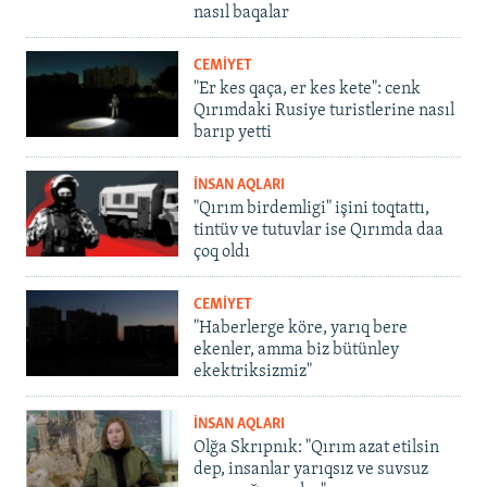
nasıl baqalar
CEMİYET
"Er kes qaça, er kes kete": cenk
Qırımdaki Rusiye turistlerine nasıl
barıp yetti
İNSAN AQLARI
"Qırım birdemligi" işini toqtattı,
tintüv ve tutuvlar ise Qırımda daa
çoq oldı
CEMİYET
"Haberlerge köre, yarıq bere
ekenler, amma biz bütünley
ekektriksizmiz"
İNSAN AQLARI
Olğa Skrıpnık: "Qırım azat etilsin
dep, insanlar yarıqsız ve suvsuz