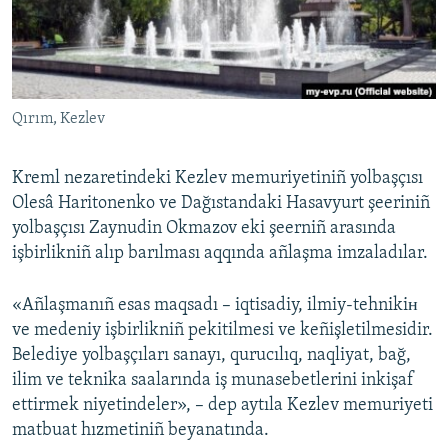
Русский
Українською
Qırım, Kezlev
QOŞULIÑIZ!
Kreml nezaretindeki Kezlev memuriyetiniñ yolbaşçısı
Olesâ Haritonenko ve Dağıstandaki Hasavyurt şeeriniñ
RFE/RS bütün saytları
yolbaşçısı Zaynudin Okmazov eki şeerniñ arasında
işbirlikniñ alıp barılması aqqında añlaşma imzaladılar.
«Añlaşmanıñ esas maqsadı – iqtisadiy, ilmiy-tehnikiн
ve medeniy işbirlikniñ pekitilmesi ve keñişletilmesidir.
Belediye yolbaşçıları sanayı, qurucılıq, naqliyat, bağ,
ilim ve teknika saalarında iş munasebetlerini inkişaf
ettirmek niyetindeler», – dep aytıla Kezlev memuriyeti
matbuat hızmetiniñ beyanatında.