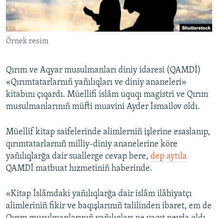
Русский
Українською
Örnek resim
QOŞULIÑIZ!
Qırım ve Aqyar musulmanları diniy idaresi (QAMDİ)
«Qırımtatarlarnıñ yañılıqları ve diniy ananeleri»
kitabını çıqardı. Müellifi islâm uquqı magistri ve Qırım
RFE/RS bütün saytları
musulmanlarınıñ müfti muavini Ayder İsmailov oldı.
Müellif kitap saifelerinde alimlerniñ işlerine esaslanıp,
qırımtatarlarnıñ milliy-diniy ananelerine köre
yañılıqlarğa dair suallerge cevap bere,
dep aytıla
QAMDİ matbuat hızmetiniñ haberinde.
«Kitap İslâmdaki yañılıqlarğa dair islâm ilâhiyatçı
alimleriniñ fikir ve baqışlarınıñ talilinden ibaret, em de