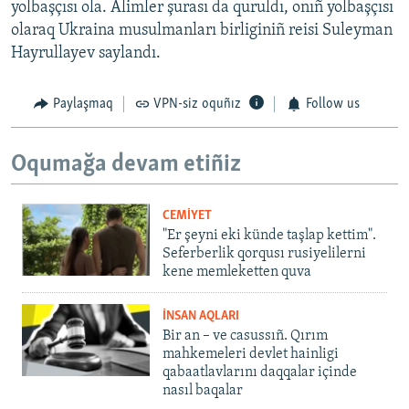
yolbaşçısı ola. Alimler şurası da quruldı, onıñ yolbaşçısı
olaraq Ukraina musulmanları birliginiñ reisi Suleyman
Hayrullayev saylandı.
Paylaşmaq
VPN-siz oquñız
Follow us
Oqumağa devam etiñiz
CEMİYET
"Er şeyni eki künde taşlap kettim".
Seferberlik qorqusı rusiyelilerni
kene memleketten quva
İNSAN AQLARI
Bir an – ve casussıñ. Qırım
mahkemeleri devlet hainligi
qabaatlavlarını daqqalar içinde
nasıl baqalar