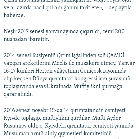
Qırım musulmanlarınıñ yañılıqları ne vaqıt peyda oldı
ve al-azırda nasıl qullanılğanını tarif ete», – dep aytıla
haberde.
Neşir 2017 senesi yanvar ayında çıqarıldı, cemi 200
nushadan ibarettir.
2014 senesi Rusiyeniñ Qırım işğalinden soñ QAMDİ
yapqan areketlerini Meclis ile muzakere etmey. Yanvar
16-17 künleri Herson vilâyetiniñ Geniçesk rayonında
olıp keçken Dünya qırımtatar kongressi icra şurasınıñ
toplaşuvında esas Ukrainada Müftiylikni qurmağa
qarar alındı.
2016 senesi noyabr 19-da 14 qırımtatar din cemiyeti
Kyivde toplaşıp, müftiylikni qurdılar. Müfti Ayder
Rustamov oldı, o, Kyivdeki qırımtatar cemiyeti yanında
Musulmanlarnıñ diniy qıymetleri komitetiniñ