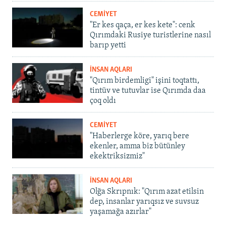
CEMİYET
"Er kes qaça, er kes kete": cenk
Qırımdaki Rusiye turistlerine nasıl
barıp yetti
İNSAN AQLARI
"Qırım birdemligi" işini toqtattı,
tintüv ve tutuvlar ise Qırımda daa
çoq oldı
CEMİYET
"Haberlerge köre, yarıq bere
ekenler, amma biz bütünley
ekektriksizmiz"
İNSAN AQLARI
Olğa Skrıpnık: "Qırım azat etilsin
dep, insanlar yarıqsız ve suvsuz
yaşamağa azırlar"