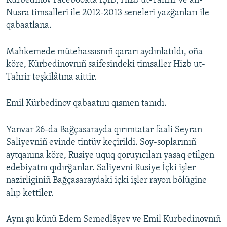
Kürbedinov Facebookta IŞİD, Hizb ut-Tahrir ve an-
Nusra timsalleri ile 2012-2013 seneleri yazğanları ile
qabaatlana.
Mahkemede mütehassısnıñ qararı aydınlatıldı, oña
köre, Kürbedinovnıñ saifesindeki timsaller Hizb ut-
Tahrir teşkilâtına aittir.
Emil Kürbedinov qabaatını qısmen tanıdı.
Yanvar 26-da Bağçasarayda qırımtatar faali Seyran
Saliyevniñ evinde tintüv keçirildi. Soy-soplarınıñ
aytqanına köre, Rusiye uquq qoruyıcıları yasaq etilgen
edebiyatnı qıdırğanlar. Saliyevni Rusiye İçki işler
nazirliginiñ Bağçasaraydaki içki işler rayon bölügine
alıp kettiler.
Aynı şu künü Edem Semedlâyev ve Emil Kurbedinovnıñ