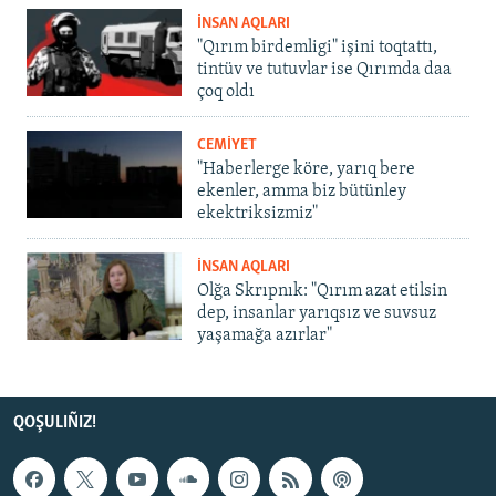
İNSAN AQLARI
"Qırım birdemligi" işini toqtattı,
tintüv ve tutuvlar ise Qırımda daa
çoq oldı
CEMİYET
"Haberlerge köre, yarıq bere
ekenler, amma biz bütünley
ekektriksizmiz"
İNSAN AQLARI
Olğa Skrıpnık: "Qırım azat etilsin
dep, insanlar yarıqsız ve suvsuz
yaşamağa azırlar"
QOŞULIÑIZ!