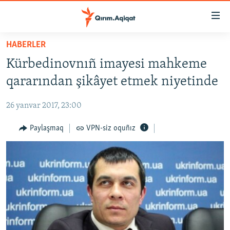
Link
açıqlığı
Esas
HABERLER
mündericege
HABERLER
Kürbedinovnıñ imayesi mahkeme
qaytmaq
SİYASET
Baş
qararından şikâyet etmek niyetinde
İQTİSADİYAT
navigatsiyağa
qaytmaq
26 yanvar 2017, 23:00
CEMİYET
Qıdıruvğa
MEDENİYET
Paylaşmaq
VPN-siz oquñız
qaytmaq
İNSAN AQLARI
VİDEO
SÜRET
BLOGLAR
FİKİR