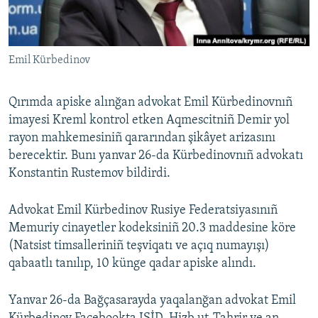
Русский
Українською
Emil Kürbedinov
QOŞULIÑIZ!
Qırımda apiske alınğan advokat Emil Kürbedinovnıñ
imayesi Kreml kontrol etken Aqmescitniñ Demir yol
rayon mahkemesiniñ qararından şikâyet arizasını
RFE/RS bütün saytları
berecektir. Bunı yanvar 26-da Kürbedinovnıñ advokatı
Konstantin Rustemov bildirdi.
Advokat Emil Kürbedinov Rusiye Federatsiyasınıñ
Memuriy cinayetler kodeksiniñ 20.3 maddesine köre
(Natsist timsalleriniñ teşviqatı ve açıq numayışı)
qabaatlı tanılıp, 10 künge qadar apiske alındı.
Yanvar 26-da Bağçasarayda yaqalanğan advokat Emil