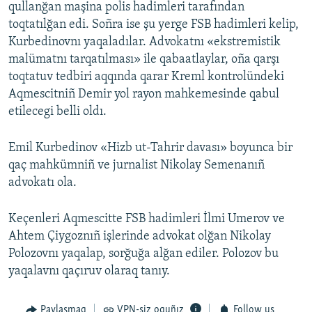
qullanğan maşina polis hadimleri tarafından
toqtatılğan edi. Soñra ise şu yerge FSB hadimleri kelip,
Kurbedinovnı yaqaladılar. Advokatnı «ekstremistik
malümatnı tarqatılması» ile qabaatlaylar, oña qarşı
toqtatuv tedbiri aqqında qarar Kreml kontrolündeki
Aqmescitniñ Demir yol rayon mahkemesinde qabul
etilecegi belli oldı.
Emil Kurbedinov «Hizb ut-Tahrir davası» boyunca bir
qaç mahkümniñ ve jurnalist Nikolay Semenanıñ
advokatı ola.
Keçenleri Aqmescitte FSB hadimleri İlmi Umerov ve
Ahtem Çiygoznıñ işlerinde advokat olğan Nikolay
Polozovnı yaqalap, sorğuğa alğan ediler. Polozov bu
yaqalavnı qaçıruv olaraq tanıy.
Paylaşmaq
VPN-siz oquñız
Follow us