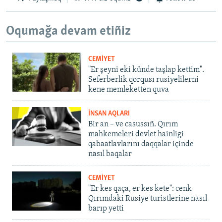
Oqumağa devam etiñiz
CEMİYET
"Er şeyni eki künde taşlap kettim".
Seferberlik qorqusı rusiyelilerni
kene memleketten quva
İNSAN AQLARI
Bir an – ve casussıñ. Qırım
mahkemeleri devlet hainligi
qabaatlavlarını daqqalar içinde
nasıl baqalar
CEMİYET
"Er kes qaça, er kes kete": cenk
Qırımdaki Rusiye turistlerine nasıl
barıp yetti