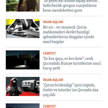
"Er şeyni eki künde taşlap kettim".
Seferberlik qorqusı rusiyelilerni
kene memleketten quva
İNSAN AQLARI
Bir an – ve casussıñ. Qırım
mahkemeleri devlet hainligi
qabaatlavlarını daqqalar içinde
nasıl baqalar
CEMİYET
"Er kes qaça, er kes kete": cenk
Qırımdaki Rusiye turistlerine nasıl
barıp yetti
İNSAN AQLARI
"Qırım birdemligi" işini toqtattı,
tintüv ve tutuvlar ise Qırımda daa
çoq oldı
CEMİYET