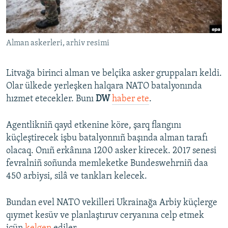
Русский
Українською
Alman askerleri, arhiv resimi
QOŞULIÑIZ!
Litvağa birinci alman ve belçika asker gruppaları keldi.
Olar ülkede yerleşken halqara NATO batalyonında
hızmet etecekler. Bunı
DW
haber ete
.
RFE/RS bütün saytları
Agentlikniñ qayd etkenine köre, şarq flangını
küçleştirecek işbu batalyonnıñ başında alman tarafı
olacaq. Onıñ erkânına 1200 asker kirecek. 2017 senesi
fevralniñ soñunda memleketke Bundeswehrniñ daa
450 arbiysi, silâ ve tankları kelecek.
Bundan evel NATO vekilleri Ukrainağa Arbiy küçlerge
qıymet kesüv ve planlaştıruv ceryanına celp etmek