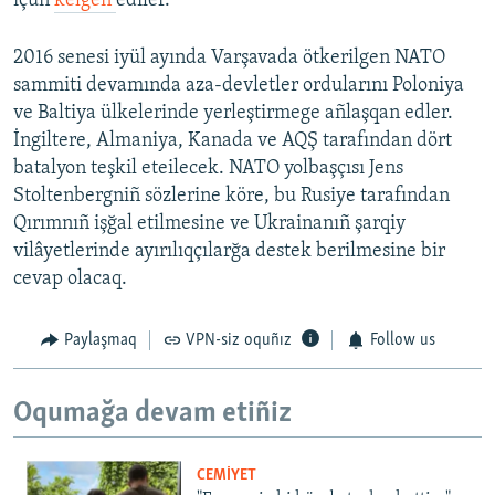
içün
kelgen
ediler.
2016 senesi iyül ayında Varşavada ötkerilgen NATO
sammiti devamında aza-devletler ordularını Poloniya
ve Baltiya ülkelerinde yerleştirmege añlaşqan edler.
İngiltere, Almaniya, Kanada ve AQŞ tarafından dört
batalyon teşkil eteilecek. NATO yolbaşçısı Jens
Stoltenbergniñ sözlerine köre, bu Rusiye tarafından
Qırımnıñ işğal etilmesine ve Ukrainanıñ şarqiy
vilâyetlerinde ayırılıqçılarğa destek berilmesine bir
cevap olacaq.
Paylaşmaq
VPN-siz oquñız
Follow us
Oqumağa devam etiñiz
CEMİYET